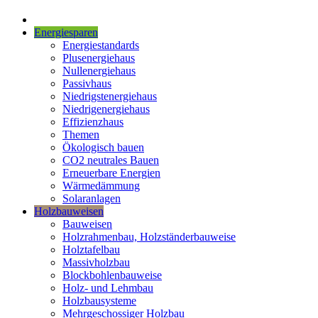
Energiesparen
Energiestandards
Plusenergiehaus
Nullenergiehaus
Passivhaus
Niedrigstenergiehaus
Niedrigenergiehaus
Effizienzhaus
Themen
Ökologisch bauen
CO2 neutrales Bauen
Erneuerbare Energien
Wärmedämmung
Solaranlagen
Holzbauweisen
Bauweisen
Holzrahmenbau, Holzständerbauweise
Holztafelbau
Massivholzbau
Blockbohlenbauweise
Holz- und Lehmbau
Holzbausysteme
Mehrgeschossiger Holzbau