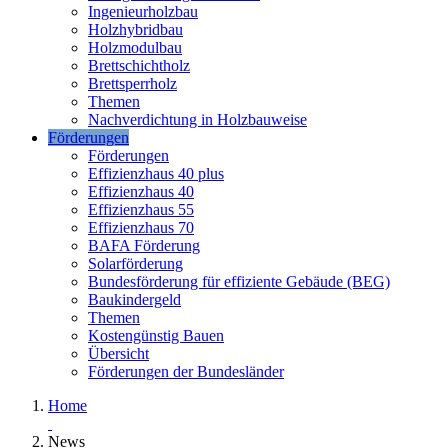
Ingenieurholzbau
Holzhybridbau
Holzmodulbau
Brettschichtholz
Brettsperrholz
Themen
Nachverdichtung in Holzbauweise
Förderungen
Förderungen
Effizienzhaus 40 plus
Effizienzhaus 40
Effizienzhaus 55
Effizienzhaus 70
BAFA Förderung
Solarförderung
Bundesförderung für effiziente Gebäude (BEG)
Baukindergeld
Themen
Kostengünstig Bauen
Übersicht
Förderungen der Bundesländer
Home
News