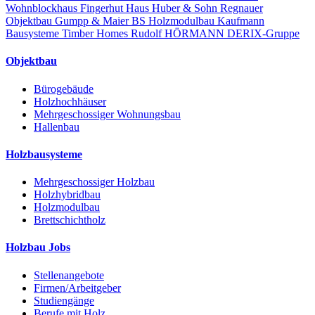
Wohnblockhaus
Fingerhut Haus
Huber & Sohn
Regnauer
Objektbau
Gumpp & Maier
BS Holzmodulbau
Kaufmann
Bausysteme
Timber Homes
Rudolf HÖRMANN
DERIX-Gruppe
Objektbau
Bürogebäude
Holzhochhäuser
Mehrgeschossiger Wohnungsbau
Hallenbau
Holzbausysteme
Mehrgeschossiger Holzbau
Holzhybridbau
Holzmodulbau
Brettschichtholz
Holzbau Jobs
Stellenangebote
Firmen/Arbeitgeber
Studiengänge
Berufe mit Holz