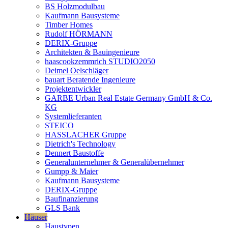
BS Holzmodulbau
Kaufmann Bausysteme
Timber Homes
Rudolf HÖRMANN
DERIX-Gruppe
Architekten & Bauingenieure
haascookzemmrich STUDIO2050
Deimel Oelschläger
bauart Beratende Ingenieure
Projektentwickler
GARBE Urban Real Estate Germany GmbH & Co.
KG
Systemlieferanten
STEICO
HASSLACHER Gruppe
Dietrich's Technology
Dennert Baustoffe
Generalunternehmer & Generalübernehmer
Gumpp & Maier
Kaufmann Bausysteme
DERIX-Gruppe
Baufinanzierung
GLS Bank
Häuser
Haustypen