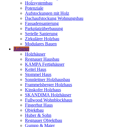
Holzsystembau
Potenziale
Aufstockungen mit Holz
Dachaufstockung Wohnungsbau
Fassadensanierung
Parkplatzüberbauung
Serielle Sanierung
Zirkulärer Holzbau
Modulares Bauen
Anbieter
Holzhäuser
Regnauer Hausbau
KAMPA Fertighäuser
Keitel Haus
Stommel Haus
Sonnleitner Holzhausbau
Frammelsberger Holzhaus
Kinskofer Holzhaus
SKANDIMA Holzhäuser
Fullwood Wohnblockhaus
Fingerhut Haus
Objektbau
Huber & Sohn
Regnauer Objektbau
Gumpp & Maier