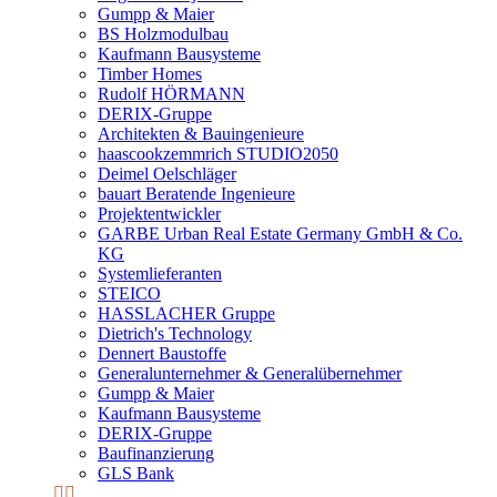
Gumpp & Maier
BS Holzmodulbau
Kaufmann Bausysteme
Timber Homes
Rudolf HÖRMANN
DERIX-Gruppe
Architekten & Bauingenieure
haascookzemmrich STUDIO2050
Deimel Oelschläger
bauart Beratende Ingenieure
Projektentwickler
GARBE Urban Real Estate Germany GmbH & Co.
KG
Systemlieferanten
STEICO
HASSLACHER Gruppe
Dietrich's Technology
Dennert Baustoffe
Generalunternehmer & Generalübernehmer
Gumpp & Maier
Kaufmann Bausysteme
DERIX-Gruppe
Baufinanzierung
GLS Bank