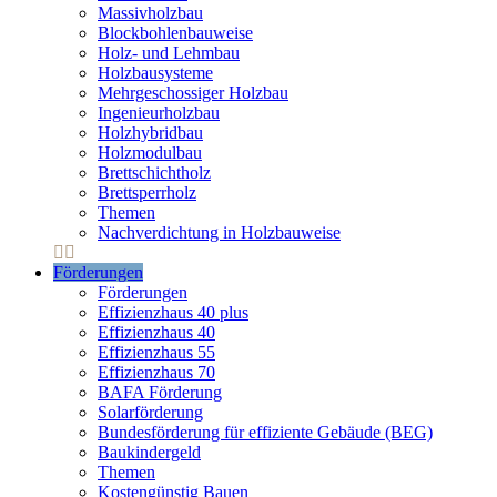
Massivholzbau
Blockbohlenbauweise
Holz- und Lehmbau
Holzbausysteme
Mehrgeschossiger Holzbau
Ingenieurholzbau
Holzhybridbau
Holzmodulbau
Brettschichtholz
Brettsperrholz
Themen
Nachverdichtung in Holzbauweise
Förderungen
Förderungen
Effizienzhaus 40 plus
Effizienzhaus 40
Effizienzhaus 55
Effizienzhaus 70
BAFA Förderung
Solarförderung
Bundesförderung für effiziente Gebäude (BEG)
Baukindergeld
Themen
Kostengünstig Bauen