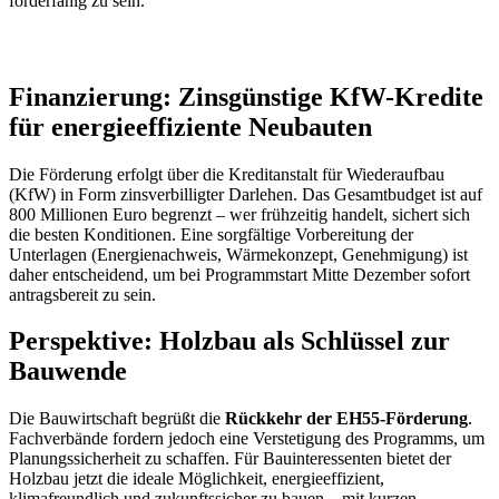
förderfähig zu sein.
Finanzierung: Zinsgünstige KfW-Kredite
für energieeffiziente Neubauten
Die Förderung erfolgt über die Kreditanstalt für Wiederaufbau
(KfW) in Form zinsverbilligter Darlehen. Das Gesamtbudget ist auf
800 Millionen Euro begrenzt – wer frühzeitig handelt, sichert sich
die besten Konditionen. Eine sorgfältige Vorbereitung der
Unterlagen (Energienachweis, Wärmekonzept, Genehmigung) ist
daher entscheidend, um bei Programmstart Mitte Dezember sofort
antragsbereit zu sein.
Perspektive: Holzbau als Schlüssel zur
Bauwende
Die Bauwirtschaft begrüßt die
Rückkehr der EH55-Förderung
.
Fachverbände fordern jedoch eine Verstetigung des Programms, um
Planungssicherheit zu schaffen. Für Bauinteressenten bietet der
Holzbau jetzt die ideale Möglichkeit, energieeffizient,
klimafreundlich und zukunftssicher zu bauen – mit kurzen