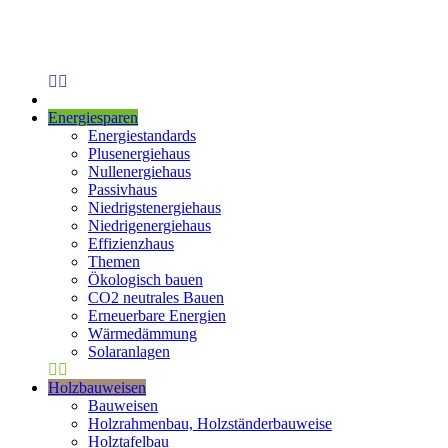
Energiesparen
Energiestandards
Plusenergiehaus
Nullenergiehaus
Passivhaus
Niedrigstenergiehaus
Niedrigenergiehaus
Effizienzhaus
Themen
Ökologisch bauen
CO2 neutrales Bauen
Erneuerbare Energien
Wärmedämmung
Solaranlagen
Holzbauweisen
Bauweisen
Holzrahmenbau, Holzständerbauweise
Holztafelbau