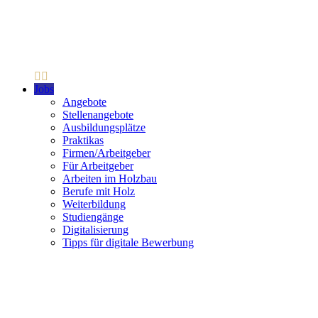
Jobs
Angebote
Stellenangebote
Ausbildungsplätze
Praktikas
Firmen/Arbeitgeber
Für Arbeitgeber
Arbeiten im Holzbau
Berufe mit Holz
Weiterbildung
Studiengänge
Digitalisierung
Tipps für digitale Bewerbung