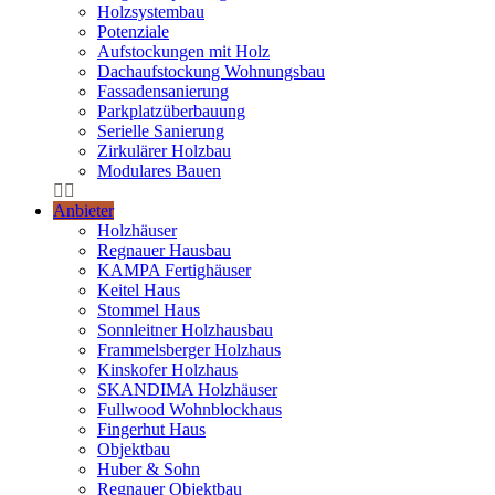
Holzsystembau
Potenziale
Aufstockungen mit Holz
Dachaufstockung Wohnungsbau
Fassadensanierung
Parkplatzüberbauung
Serielle Sanierung
Zirkulärer Holzbau
Modulares Bauen
Anbieter
Holzhäuser
Regnauer Hausbau
KAMPA Fertighäuser
Keitel Haus
Stommel Haus
Sonnleitner Holzhausbau
Frammelsberger Holzhaus
Kinskofer Holzhaus
SKANDIMA Holzhäuser
Fullwood Wohnblockhaus
Fingerhut Haus
Objektbau
Huber & Sohn
Regnauer Objektbau