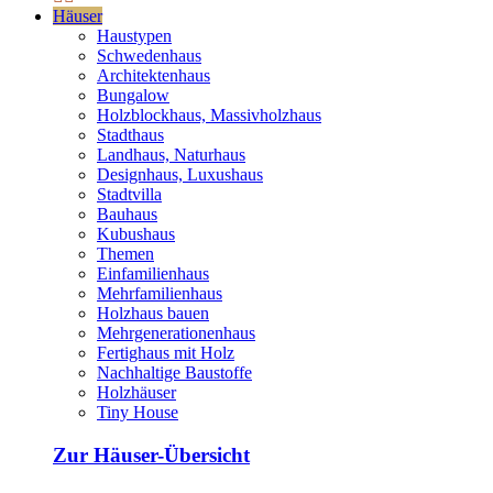
Häuser
Haustypen
Schwedenhaus
Architektenhaus
Bungalow
Holzblockhaus, Massivholzhaus
Stadthaus
Landhaus, Naturhaus
Designhaus, Luxushaus
Stadtvilla
Bauhaus
Kubushaus
Themen
Einfamilienhaus
Mehrfamilienhaus
Holzhaus bauen
Mehrgenerationenhaus
Fertighaus mit Holz
Nachhaltige Baustoffe
Holzhäuser
Tiny House
Zur Häuser-Übersicht