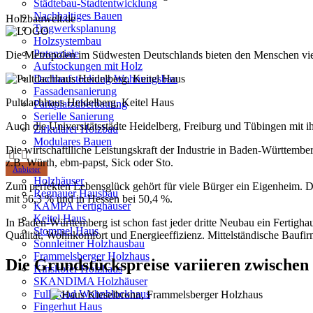
Städtebau-Stadtentwicklung
Nachhaltiges Bauen
Holzbauwelt.de
Tragwerksplanung
Holzsystembau
Potenziale
Die Metropolen im Südwesten Deutschlands bieten den Menschen viel 
Aufstockungen mit Holz
Dachaufstockung Wohnungsbau
Fassadensanierung
Pultdachhaus Heidelberg, Keitel Haus
Parkplatzüberbauung
Serielle Sanierung
Auch die Universitätsstädte Heidelberg, Freiburg und Tübingen mit i
Zirkulärer Holzbau
Modulares Bauen
Die wirtschaftlliche Leistungskraft der Industrie in Baden-Württembe
z.B. Würth, ebm-papst, Sick oder Sto.
Anbieter
Holzhäuser
Zum perfekten Lebensglück gehört für viele Bürger ein Eigenheim. D
Regnauer Hausbau
mit 56,3 % und in Hessen bei 50,4 %.
KAMPA Fertighäuser
Keitel Haus
In Baden-Württemberg ist schon fast jeder dritte Neubau ein Fertigh
Stommel Haus
Qualität, Wohnkomfort und Energieeffizienz. Mittelständische Baufir
Sonnleitner Holzhausbau
Frammelsberger Holzhaus
Die Grundstückspreise variieren zwischen
Kinskofer Holzhaus
SKANDIMA Holzhäuser
Fullwood Wohnblockhaus
Fingerhut Haus