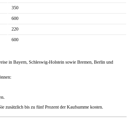
350
600
220
600
reise in Bayern, Schleswig-Holstein sowie Bremen, Berlin und
önnen:
en.
e zusätzlich bis zu fünf Prozent der Kaufsumme kosten.