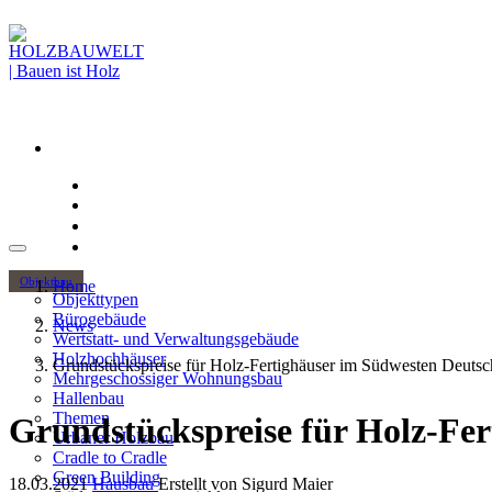
Objektbau
Home
Objekttypen
Bürogebäude
News
Wertstatt- und Verwaltungsgebäude
Holzhochhäuser
Grundstückspreise für Holz-Fertighäuser im Südwesten Deutsc
Mehrgeschossiger Wohnungsbau
Hallenbau
Themen
Grundstückspreise für Holz-Fe
Urbaner Holzbau
Cradle to Cradle
Green Building
18.03.2021
Hausbau
Erstellt von
Sigurd Maier