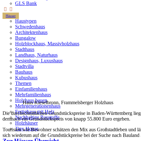
GLS Bank
Häuser
Haustypen
Schwedenhaus
Architektenhaus
Bungalow
Holzblockhaus, Massivholzhaus
Stadthaus
Landhaus, Naturhaus
Designhaus, Luxushaus
Stadtvilla
Bauhaus
Kubushaus
Themen
Einfamilienhaus
Mehrfamilienhaus
Holzhaus bauen
Haus Kieselbronn, Frammelsberger Holzhaus
Mehrgenerationenhaus
Fertighaus mit Holz
Die durchschnittlichen Grundstückspreise in Baden-Württemberg lieg
Nachhaltige Baustoffe
demnach ein Grundstückspreis von knapp 55.800 Euro ergeben.
Holzhäuser
Tiny House
Touristen wie Bewohner schätzen den Mix aus Großstadtleben und länd
sich wiederum auf die Grundstückpreise bei der Suche nach Bauland 
Zur Häuser-Übersicht