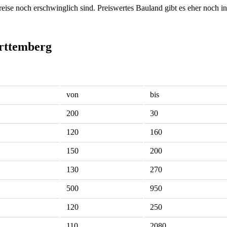
eise noch erschwinglich sind. Preiswertes Bauland gibt es eher noch 
ürttemberg
von
bis
200
30
120
160
150
200
130
270
500
950
120
250
110
2080