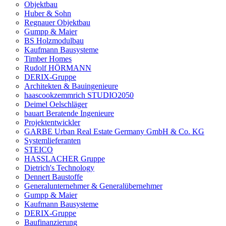
Objektbau
Huber & Sohn
Regnauer Objektbau
Gumpp & Maier
BS Holzmodulbau
Kaufmann Bausysteme
Timber Homes
Rudolf HÖRMANN
DERIX-Gruppe
Architekten & Bauingenieure
haascookzemmrich STUDIO2050
Deimel Oelschläger
bauart Beratende Ingenieure
Projektentwickler
GARBE Urban Real Estate Germany GmbH & Co. KG
Systemlieferanten
STEICO
HASSLACHER Gruppe
Dietrich's Technology
Dennert Baustoffe
Generalunternehmer & Generalübernehmer
Gumpp & Maier
Kaufmann Bausysteme
DERIX-Gruppe
Baufinanzierung