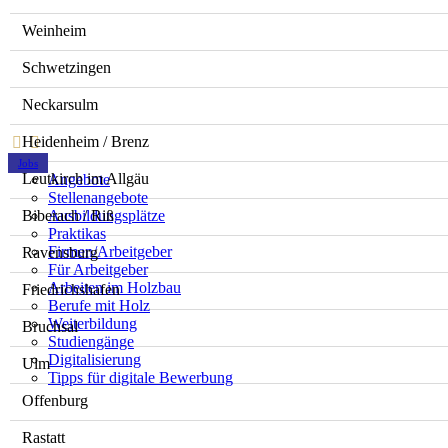
Weinheim
Schwetzingen
Neckarsulm
Heidenheim / Brenz
Jobs
Leutkirch im Allgäu
Angebote
Stellenangebote
Biberach / Riß
Ausbildungsplätze
Praktikas
Firmen/Arbeitgeber
Ravensburg
Für Arbeitgeber
Arbeiten im Holzbau
Friedrichshafen
Berufe mit Holz
Weiterbildung
Bruchsal
Studiengänge
Digitalisierung
Ulm
Tipps für digitale Bewerbung
Offenburg
Rastatt