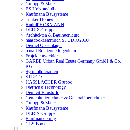
Gumpp & Maier
BS Holzmodulbau
Kaufmann Bausysteme
Timber Homes
Rudolf HÖRMANN
DERIX-Gruppe
Architekten & Bauingenieure
haascookzemmrich STUDIO2050
Deimel Oelschläger
bauart Beratende Ingenieure
Projektentwickler
GARBE Urban Real Estate Germany GmbH & Co.
KG
Systemlieferanten
STEICO
HASSLACHER Gruppe
Dietrich's Technology
Dennert Baustoffe
Generalunternehmer & Generalübernehmer
Gumpp & Maier
Kaufmann Bausysteme
DERIX-Gruppe
Baufinanzierung
GLS Bank