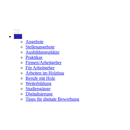
Jobs
Angebote
Stellenangebote
Ausbildungsplätze
Praktikas
Firmen/Arbeitgeber
Für Arbeitgeber
Arbeiten im Holzbau
Berufe mit Holz
Weiterbildung
Studiengänge
Digitalisierung
Tipps für digitale Bewerbung