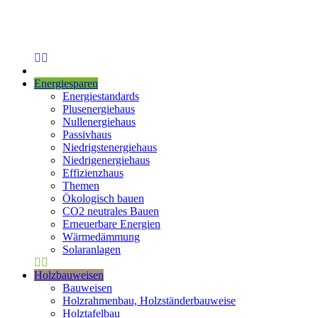
Energiesparen
Energiestandards
Plusenergiehaus
Nullenergiehaus
Passivhaus
Niedrigstenergiehaus
Niedrigenergiehaus
Effizienzhaus
Themen
Ökologisch bauen
CO2 neutrales Bauen
Erneuerbare Energien
Wärmedämmung
Solaranlagen
Holzbauweisen
Bauweisen
Holzrahmenbau, Holzständerbauweise
Holztafelbau