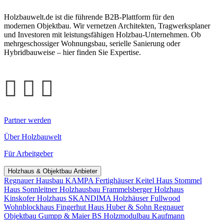
Holzbauwelt.de ist die führende B2B-Plattform für den
modernen Objektbau. Wir vernetzen Architekten, Tragwerksplaner
und Investoren mit leistungsfähigen Holzbau-Unternehmen. Ob
mehrgeschossiger Wohnungsbau, serielle Sanierung oder
Hybridbauweise – hier finden Sie Expertise.
Partner werden
Über Holzbauwelt
Für Arbeitgeber
Holzhaus & Objektbau Anbieter
Regnauer Hausbau
KAMPA Fertighäuser
Keitel Haus
Stommel
Haus
Sonnleitner Holzhausbau
Frammelsberger Holzhaus
Kinskofer Holzhaus
SKANDIMA Holzhäuser
Fullwood
Wohnblockhaus
Fingerhut Haus
Huber & Sohn
Regnauer
Objektbau
Gumpp & Maier
BS Holzmodulbau
Kaufmann