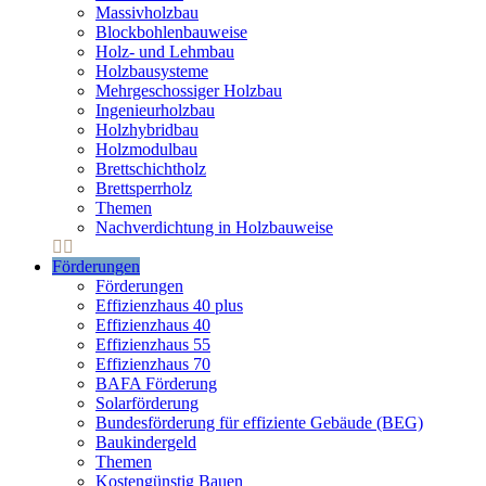
Massivholzbau
Blockbohlenbauweise
Holz- und Lehmbau
Holzbausysteme
Mehrgeschossiger Holzbau
Ingenieurholzbau
Holzhybridbau
Holzmodulbau
Brettschichtholz
Brettsperrholz
Themen
Nachverdichtung in Holzbauweise
Förderungen
Förderungen
Effizienzhaus 40 plus
Effizienzhaus 40
Effizienzhaus 55
Effizienzhaus 70
BAFA Förderung
Solarförderung
Bundesförderung für effiziente Gebäude (BEG)
Baukindergeld
Themen
Kostengünstig Bauen