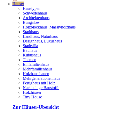
Häuser
Haustypen
Schwedenhaus
Architektenhaus
Bungalow
Holzblockhaus, Massivholzhaus
Stadthaus
Landhaus, Naturhaus
Designhaus, Luxushaus
Stadtvilla
Bauhaus
Kubushaus
Themen
Einfamilienhaus
Mehrfamilienhaus
Holzhaus bauen
Mehrgenerationenhaus
Fertighaus mit Holz
Nachhaltige Baustoffe
Holzhäuser
Tiny House
Zur Häuser-Übersicht