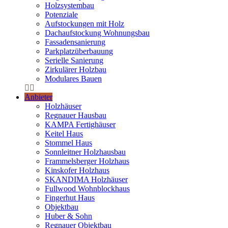
Holzsystembau
Potenziale
Aufstockungen mit Holz
Dachaufstockung Wohnungsbau
Fassadensanierung
Parkplatzüberbauung
Serielle Sanierung
Zirkulärer Holzbau
Modulares Bauen
Anbieter
Holzhäuser
Regnauer Hausbau
KAMPA Fertighäuser
Keitel Haus
Stommel Haus
Sonnleitner Holzhausbau
Frammelsberger Holzhaus
Kinskofer Holzhaus
SKANDIMA Holzhäuser
Fullwood Wohnblockhaus
Fingerhut Haus
Objektbau
Huber & Sohn
Regnauer Objektbau