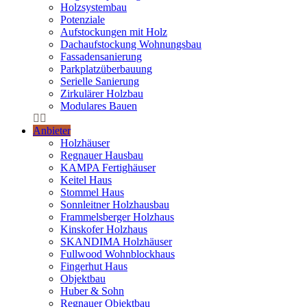
Holzsystembau
Potenziale
Aufstockungen mit Holz
Dachaufstockung Wohnungsbau
Fassadensanierung
Parkplatzüberbauung
Serielle Sanierung
Zirkulärer Holzbau
Modulares Bauen
Anbieter
Holzhäuser
Regnauer Hausbau
KAMPA Fertighäuser
Keitel Haus
Stommel Haus
Sonnleitner Holzhausbau
Frammelsberger Holzhaus
Kinskofer Holzhaus
SKANDIMA Holzhäuser
Fullwood Wohnblockhaus
Fingerhut Haus
Objektbau
Huber & Sohn
Regnauer Objektbau