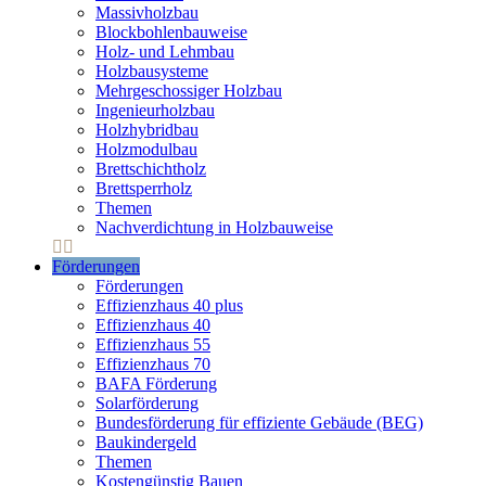
Massivholzbau
Blockbohlenbauweise
Holz- und Lehmbau
Holzbausysteme
Mehrgeschossiger Holzbau
Ingenieurholzbau
Holzhybridbau
Holzmodulbau
Brettschichtholz
Brettsperrholz
Themen
Nachverdichtung in Holzbauweise
Förderungen
Förderungen
Effizienzhaus 40 plus
Effizienzhaus 40
Effizienzhaus 55
Effizienzhaus 70
BAFA Förderung
Solarförderung
Bundesförderung für effiziente Gebäude (BEG)
Baukindergeld
Themen
Kostengünstig Bauen