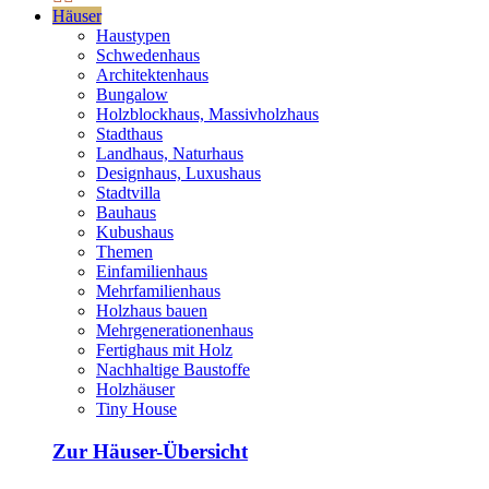
Häuser
Haustypen
Schwedenhaus
Architektenhaus
Bungalow
Holzblockhaus, Massivholzhaus
Stadthaus
Landhaus, Naturhaus
Designhaus, Luxushaus
Stadtvilla
Bauhaus
Kubushaus
Themen
Einfamilienhaus
Mehrfamilienhaus
Holzhaus bauen
Mehrgenerationenhaus
Fertighaus mit Holz
Nachhaltige Baustoffe
Holzhäuser
Tiny House
Zur Häuser-Übersicht