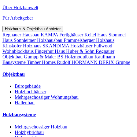
Über Holzbauwelt
Für Arbeitgeber
Holzhaus & Objektbau Anbieter
Regnauer Hausbau
KAMPA Fertighäuser
Keitel Haus
Stommel
Haus
Sonnleitner Holzhausbau
Frammelsberger Holzhaus
Kinskofer Holzhaus
SKANDIMA Holzhäuser
Fullwood
Wohnblockhaus
Fingerhut Haus
Huber & Sohn
Regnauer
Objektbau
Gumpp & Maier
BS Holzmodulbau
Kaufmann
Bausysteme
Timber Homes
Rudolf HÖRMANN
DERIX-Gruppe
Objektbau
Bürogebäude
Holzhochhäuser
Mehrgeschossiger Wohnungsbau
Hallenbau
Holzbausysteme
Mehrgeschossiger Holzbau
Holzhybridbau