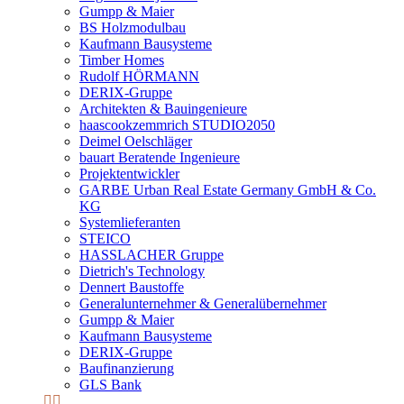
Gumpp & Maier
BS Holzmodulbau
Kaufmann Bausysteme
Timber Homes
Rudolf HÖRMANN
DERIX-Gruppe
Architekten & Bauingenieure
haascookzemmrich STUDIO2050
Deimel Oelschläger
bauart Beratende Ingenieure
Projektentwickler
GARBE Urban Real Estate Germany GmbH & Co.
KG
Systemlieferanten
STEICO
HASSLACHER Gruppe
Dietrich's Technology
Dennert Baustoffe
Generalunternehmer & Generalübernehmer
Gumpp & Maier
Kaufmann Bausysteme
DERIX-Gruppe
Baufinanzierung
GLS Bank