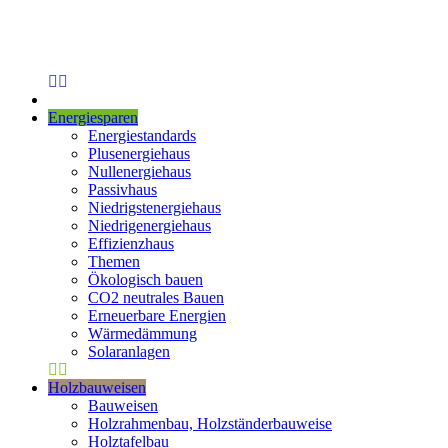
Energiesparen
Energiestandards
Plusenergiehaus
Nullenergiehaus
Passivhaus
Niedrigstenergiehaus
Niedrigenergiehaus
Effizienzhaus
Themen
Ökologisch bauen
CO2 neutrales Bauen
Erneuerbare Energien
Wärmedämmung
Solaranlagen
Holzbauweisen
Bauweisen
Holzrahmenbau, Holzständerbauweise
Holztafelbau