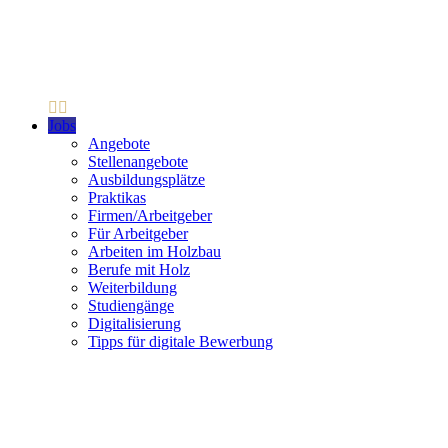
Jobs
Angebote
Stellenangebote
Ausbildungsplätze
Praktikas
Firmen/Arbeitgeber
Für Arbeitgeber
Arbeiten im Holzbau
Berufe mit Holz
Weiterbildung
Studiengänge
Digitalisierung
Tipps für digitale Bewerbung