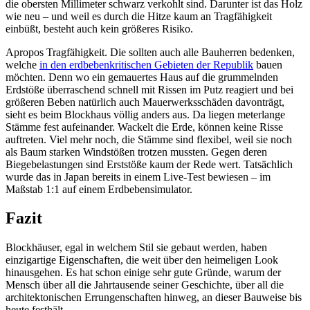
die obersten Millimeter schwarz verkohlt sind. Darunter ist das Holz
wie neu – und weil es durch die Hitze kaum an Tragfähigkeit
einbüßt, besteht auch kein größeres Risiko.
Apropos Tragfähigkeit. Die sollten auch alle Bauherren bedenken,
welche
in den erdbebenkritischen Gebieten der Republik
bauen
möchten. Denn wo ein gemauertes Haus auf die grummelnden
Erdstöße überraschend schnell mit Rissen im Putz reagiert und bei
größeren Beben natürlich auch Mauerwerksschäden davonträgt,
sieht es beim Blockhaus völlig anders aus. Da liegen meterlange
Stämme fest aufeinander. Wackelt die Erde, können keine Risse
auftreten. Viel mehr noch, die Stämme sind flexibel, weil sie noch
als Baum starken Windstößen trotzen mussten. Gegen deren
Biegebelastungen sind Erststöße kaum der Rede wert. Tatsächlich
wurde das in Japan bereits in einem Live-Test bewiesen – im
Maßstab 1:1 auf einem Erdbebensimulator.
Fazit
Blockhäuser, egal in welchem Stil sie gebaut werden, haben
einzigartige Eigenschaften, die weit über den heimeligen Look
hinausgehen. Es hat schon einige sehr gute Gründe, warum der
Mensch über all die Jahrtausende seiner Geschichte, über all die
architektonischen Errungenschaften hinweg, an dieser Bauweise bis
heute festhält.