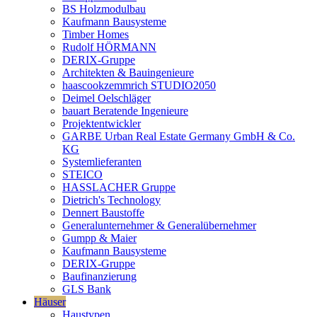
BS Holzmodulbau
Kaufmann Bausysteme
Timber Homes
Rudolf HÖRMANN
DERIX-Gruppe
Architekten & Bauingenieure
haascookzemmrich STUDIO2050
Deimel Oelschläger
bauart Beratende Ingenieure
Projektentwickler
GARBE Urban Real Estate Germany GmbH & Co.
KG
Systemlieferanten
STEICO
HASSLACHER Gruppe
Dietrich's Technology
Dennert Baustoffe
Generalunternehmer & Generalübernehmer
Gumpp & Maier
Kaufmann Bausysteme
DERIX-Gruppe
Baufinanzierung
GLS Bank
Häuser
Haustypen