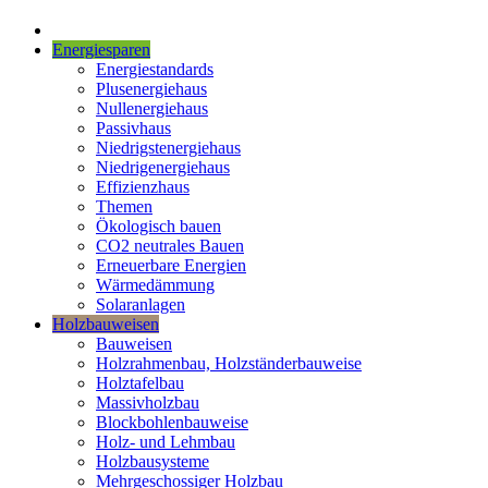
Energiesparen
Energiestandards
Plusenergiehaus
Nullenergiehaus
Passivhaus
Niedrigstenergiehaus
Niedrigenergiehaus
Effizienzhaus
Themen
Ökologisch bauen
CO2 neutrales Bauen
Erneuerbare Energien
Wärmedämmung
Solaranlagen
Holzbauweisen
Bauweisen
Holzrahmenbau, Holzständerbauweise
Holztafelbau
Massivholzbau
Blockbohlenbauweise
Holz- und Lehmbau
Holzbausysteme
Mehrgeschossiger Holzbau