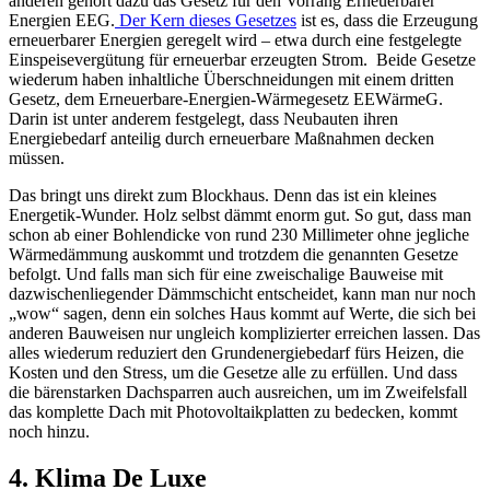
anderen gehört dazu das Gesetz für den Vorrang Erneuerbarer
Energien EEG.
Der Kern dieses Gesetzes
ist es, dass die Erzeugung
erneuerbarer Energien geregelt wird – etwa durch eine festgelegte
Einspeisevergütung für erneuerbar erzeugten Strom. Beide Gesetze
wiederum haben inhaltliche Überschneidungen mit einem dritten
Gesetz, dem Erneuerbare-Energien-Wärmegesetz EEWärmeG.
Darin ist unter anderem festgelegt, dass Neubauten ihren
Energiebedarf anteilig durch erneuerbare Maßnahmen decken
müssen.
Das bringt uns direkt zum Blockhaus. Denn das ist ein kleines
Energetik-Wunder. Holz selbst dämmt enorm gut. So gut, dass man
schon ab einer Bohlendicke von rund 230 Millimeter ohne jegliche
Wärmedämmung auskommt und trotzdem die genannten Gesetze
befolgt. Und falls man sich für eine zweischalige Bauweise mit
dazwischenliegender Dämmschicht entscheidet, kann man nur noch
„wow“ sagen, denn ein solches Haus kommt auf Werte, die sich bei
anderen Bauweisen nur ungleich komplizierter erreichen lassen. Das
alles wiederum reduziert den Grundenergiebedarf fürs Heizen, die
Kosten und den Stress, um die Gesetze alle zu erfüllen. Und dass
die bärenstarken Dachsparren auch ausreichen, um im Zweifelsfall
das komplette Dach mit Photovoltaikplatten zu bedecken, kommt
noch hinzu.
4. Klima De Luxe