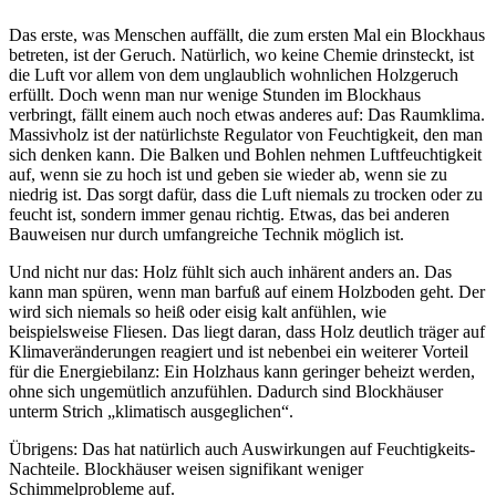
Das erste, was Menschen auffällt, die zum ersten Mal ein Blockhaus
betreten, ist der Geruch. Natürlich, wo keine Chemie drinsteckt, ist
die Luft vor allem von dem unglaublich wohnlichen Holzgeruch
erfüllt. Doch wenn man nur wenige Stunden im Blockhaus
verbringt, fällt einem auch noch etwas anderes auf: Das Raumklima.
Massivholz ist der natürlichste Regulator von Feuchtigkeit, den man
sich denken kann. Die Balken und Bohlen nehmen Luftfeuchtigkeit
auf, wenn sie zu hoch ist und geben sie wieder ab, wenn sie zu
niedrig ist. Das sorgt dafür, dass die Luft niemals zu trocken oder zu
feucht ist, sondern immer genau richtig. Etwas, das bei anderen
Bauweisen nur durch umfangreiche Technik möglich ist.
Und nicht nur das: Holz fühlt sich auch inhärent anders an. Das
kann man spüren, wenn man barfuß auf einem Holzboden geht. Der
wird sich niemals so heiß oder eisig kalt anfühlen, wie
beispielsweise Fliesen. Das liegt daran, dass Holz deutlich träger auf
Klimaveränderungen reagiert und ist nebenbei ein weiterer Vorteil
für die Energiebilanz: Ein Holzhaus kann geringer beheizt werden,
ohne sich ungemütlich anzufühlen. Dadurch sind Blockhäuser
unterm Strich „klimatisch ausgeglichen“.
Übrigens: Das hat natürlich auch Auswirkungen auf Feuchtigkeits-
Nachteile. Blockhäuser weisen signifikant weniger
Schimmelprobleme auf.