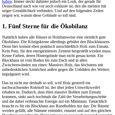
haben
. Immer steckt dahinter jedoch ein Look, der gerade für
Deutschland nach wie vor noch exklusiv ist, den die meisten mit
uriger Gemütlichkeit verbinden. Und auf den folgenden Zeilen
zeigen wir, warum diese Gebäude so toll sind.
1. Fünf Sterne für die Ökobilanz
Natürlich haben alle Häuser in Holzbauweise eine ziemlich gute
Ökobilanz. Die Königskrone allerdings gebührt den Blockhäusern.
Denn hier kommt eben praktisch ausschließlich Holz zum Einsatz.
Kein Putz, für den energieintensiv Zement hergestellt werden muss.
Keine Farben, deren Hintergründe man nicht genau kennt. Ein
Blockhaus ist vom Boden bis zum Dach und in allen
Zwischenwänden nur eines: Massives Holz, das höchstens mit
unbedenklichen Anstrichen außen gegen die Unbilden des Wetters
imprägniert wird.
Das ist nicht nur deshalb so toll, weil Holz generell ein
nachwachsender Rohstoff ist, der über jeden Umweltzweifel
erhaben ist. Dadurch, dass eben massive Bohlen zum Einsatz
kommen, sinkt auch nochmals die Zahl der Verarbeitungsschritte
und die dabei verbrauchte Energie auf ein Minimum. Tatsächlich
braucht es für ein Blockhaus aus Rundbohlen nur das: Die Bäume
werden gefällt, alle Stämme entrindet, entastet und auf den gleichen