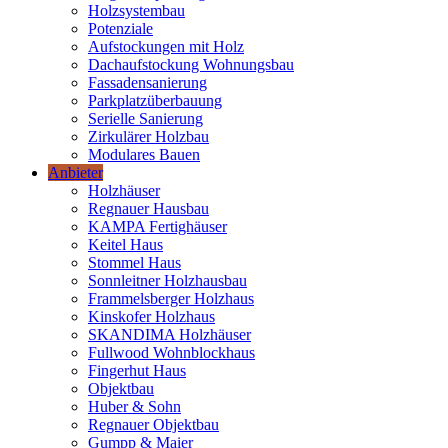
Holzsystembau
Potenziale
Aufstockungen mit Holz
Dachaufstockung Wohnungsbau
Fassadensanierung
Parkplatzüberbauung
Serielle Sanierung
Zirkulärer Holzbau
Modulares Bauen
Anbieter
Holzhäuser
Regnauer Hausbau
KAMPA Fertighäuser
Keitel Haus
Stommel Haus
Sonnleitner Holzhausbau
Frammelsberger Holzhaus
Kinskofer Holzhaus
SKANDIMA Holzhäuser
Fullwood Wohnblockhaus
Fingerhut Haus
Objektbau
Huber & Sohn
Regnauer Objektbau
Gumpp & Maier