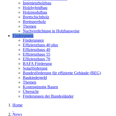
Ingenieurholzbau
Holzhybridbau
Holzmodulbau
Brettschichtholz
Brettsperrholz
Themen
Nachverdichtung in Holzbauweise
Förderungen
Förderungen
Effizienzhaus 40 plus
Effizienzhaus 40
Effizienzhaus 55
Effizienzhaus 70
BAFA Förderung
Solarförderung
Bundesförderung für effiziente Gebäude (BEG)
Baukindergeld
Themen
Kostengünstig Bauen
Übersicht
Förderungen der Bundesländer
Home
News