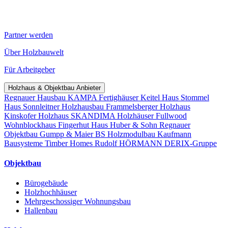
Partner werden
Über Holzbauwelt
Für Arbeitgeber
Holzhaus & Objektbau Anbieter
Regnauer Hausbau
KAMPA Fertighäuser
Keitel Haus
Stommel
Haus
Sonnleitner Holzhausbau
Frammelsberger Holzhaus
Kinskofer Holzhaus
SKANDIMA Holzhäuser
Fullwood
Wohnblockhaus
Fingerhut Haus
Huber & Sohn
Regnauer
Objektbau
Gumpp & Maier
BS Holzmodulbau
Kaufmann
Bausysteme
Timber Homes
Rudolf HÖRMANN
DERIX-Gruppe
Objektbau
Bürogebäude
Holzhochhäuser
Mehrgeschossiger Wohnungsbau
Hallenbau