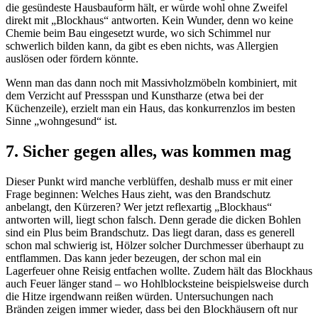
die gesündeste Hausbauform hält, er würde wohl ohne Zweifel
direkt mit „Blockhaus“ antworten. Kein Wunder, denn wo keine
Chemie beim Bau eingesetzt wurde, wo sich Schimmel nur
schwerlich bilden kann, da gibt es eben nichts, was Allergien
auslösen oder fördern könnte.
Wenn man das dann noch mit Massivholzmöbeln kombiniert, mit
dem Verzicht auf Pressspan und Kunstharze (etwa bei der
Küchenzeile), erzielt man ein Haus, das konkurrenzlos im besten
Sinne „wohngesund“ ist.
7. Sicher gegen alles, was kommen mag
Dieser Punkt wird manche verblüffen, deshalb muss er mit einer
Frage beginnen: Welches Haus zieht, was den Brandschutz
anbelangt, den Kürzeren? Wer jetzt reflexartig „Blockhaus“
antworten will, liegt schon falsch. Denn gerade die dicken Bohlen
sind ein Plus beim Brandschutz. Das liegt daran, dass es generell
schon mal schwierig ist, Hölzer solcher Durchmesser überhaupt zu
entflammen. Das kann jeder bezeugen, der schon mal ein
Lagerfeuer ohne Reisig entfachen wollte. Zudem hält das Blockhaus
auch Feuer länger stand – wo Hohlblocksteine beispielsweise durch
die Hitze irgendwann reißen würden. Untersuchungen nach
Bränden zeigen immer wieder, dass bei den Blockhäusern oft nur