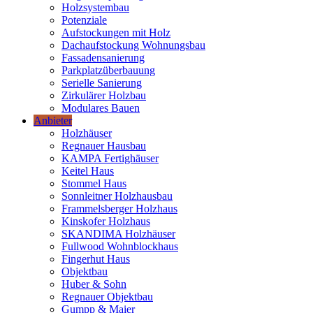
Holzsystembau
Potenziale
Aufstockungen mit Holz
Dachaufstockung Wohnungsbau
Fassadensanierung
Parkplatzüberbauung
Serielle Sanierung
Zirkulärer Holzbau
Modulares Bauen
Anbieter
Holzhäuser
Regnauer Hausbau
KAMPA Fertighäuser
Keitel Haus
Stommel Haus
Sonnleitner Holzhausbau
Frammelsberger Holzhaus
Kinskofer Holzhaus
SKANDIMA Holzhäuser
Fullwood Wohnblockhaus
Fingerhut Haus
Objektbau
Huber & Sohn
Regnauer Objektbau
Gumpp & Maier