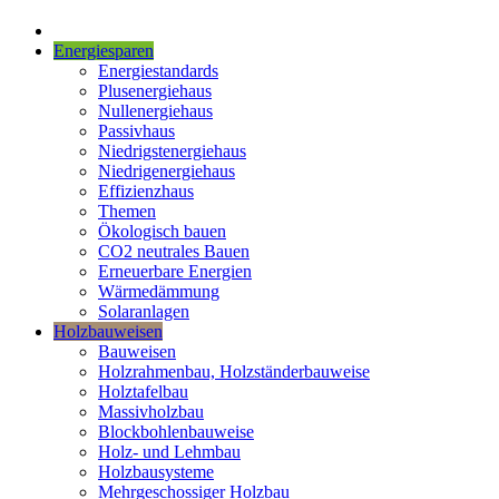
Energiesparen
Energiestandards
Plusenergiehaus
Nullenergiehaus
Passivhaus
Niedrigstenergiehaus
Niedrigenergiehaus
Effizienzhaus
Themen
Ökologisch bauen
CO2 neutrales Bauen
Erneuerbare Energien
Wärmedämmung
Solaranlagen
Holzbauweisen
Bauweisen
Holzrahmenbau, Holzständerbauweise
Holztafelbau
Massivholzbau
Blockbohlenbauweise
Holz- und Lehmbau
Holzbausysteme
Mehrgeschossiger Holzbau