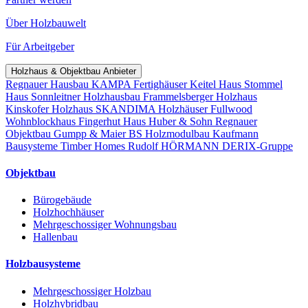
Über Holzbauwelt
Für Arbeitgeber
Holzhaus & Objektbau Anbieter
Regnauer Hausbau
KAMPA Fertighäuser
Keitel Haus
Stommel
Haus
Sonnleitner Holzhausbau
Frammelsberger Holzhaus
Kinskofer Holzhaus
SKANDIMA Holzhäuser
Fullwood
Wohnblockhaus
Fingerhut Haus
Huber & Sohn
Regnauer
Objektbau
Gumpp & Maier
BS Holzmodulbau
Kaufmann
Bausysteme
Timber Homes
Rudolf HÖRMANN
DERIX-Gruppe
Objektbau
Bürogebäude
Holzhochhäuser
Mehrgeschossiger Wohnungsbau
Hallenbau
Holzbausysteme
Mehrgeschossiger Holzbau
Holzhybridbau