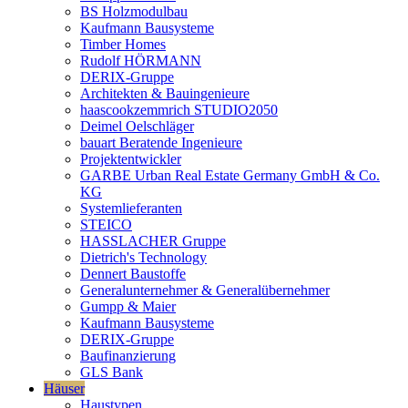
BS Holzmodulbau
Kaufmann Bausysteme
Timber Homes
Rudolf HÖRMANN
DERIX-Gruppe
Architekten & Bauingenieure
haascookzemmrich STUDIO2050
Deimel Oelschläger
bauart Beratende Ingenieure
Projektentwickler
GARBE Urban Real Estate Germany GmbH & Co.
KG
Systemlieferanten
STEICO
HASSLACHER Gruppe
Dietrich's Technology
Dennert Baustoffe
Generalunternehmer & Generalübernehmer
Gumpp & Maier
Kaufmann Bausysteme
DERIX-Gruppe
Baufinanzierung
GLS Bank
Häuser
Haustypen