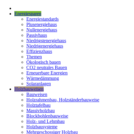
Energiesparen
Energiestandards
Plusenergiehaus
Nullenergiehaus
Passivhaus
Niedrigstenergiehaus
Niedrigenergiehaus
Effizienzhaus
Themen
Ökologisch bauen
CO2 neutrales Bauen
Erneuerbare Energien
Wärmedämmung
Solaranlagen
Holzbauweisen
Bauweisen
Holzrahmenbau, Holzständerbauweise
Holztafelbau
Massivholzbau
Blockbohlenbauweise
Holz- und Lehmbau
Holzbausysteme
Mehrgeschossiger Holzbau