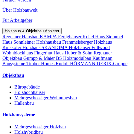
Über Holzbauwelt
Für Arbeitgeber
Holzhaus & Objektbau Anbieter
Regnauer Hausbau
KAMPA Fertighäuser
Keitel Haus
Stommel
Haus
Sonnleitner Holzhausbau
Frammelsberger Holzhaus
Kinskofer Holzhaus
SKANDIMA Holzhäuser
Fullwood
Wohnblockhaus
Fingerhut Haus
Huber & Sohn
Regnauer
Objektbau
Gumpp & Maier
BS Holzmodulbau
Kaufmann
Bausysteme
Timber Homes
Rudolf HÖRMANN
DERIX-Gruppe
Objektbau
Bürogebäude
Holzhochhäuser
Mehrgeschossiger Wohnungsbau
Hallenbau
Holzbausysteme
Mehrgeschossiger Holzbau
Holzhybridbau