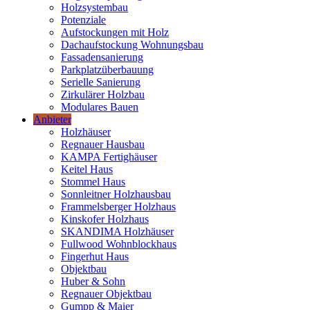
Holzsystembau
Potenziale
Aufstockungen mit Holz
Dachaufstockung Wohnungsbau
Fassadensanierung
Parkplatzüberbauung
Serielle Sanierung
Zirkulärer Holzbau
Modulares Bauen
Anbieter
Holzhäuser
Regnauer Hausbau
KAMPA Fertighäuser
Keitel Haus
Stommel Haus
Sonnleitner Holzhausbau
Frammelsberger Holzhaus
Kinskofer Holzhaus
SKANDIMA Holzhäuser
Fullwood Wohnblockhaus
Fingerhut Haus
Objektbau
Huber & Sohn
Regnauer Objektbau
Gumpp & Maier