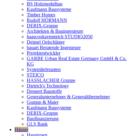
BS Holzmodulbau
Kaufmann Bausysteme
Timber Homes
Rudolf HÖRMANN
DERIX-Gruppe
Architekten & Bauingenieure
haascookzemmrich STUDIO2050
Deimel Oelschläger
bauart Beratende Ingenieure
Projektentwickler
GARBE Urban Real Estate Germany GmbH & Co.
KG
Systemlieferanten
STEICO
HASSLACHER Gruppe
Dietrich's Technology
Dennert Baustoffe
Generalunternehmer & Generalübernehmer
Gumpp & Maier
Kaufmann Bausysteme
DERIX-Gruppe
Baufinanzierung
GLS Bank
Häuser
Haustypen