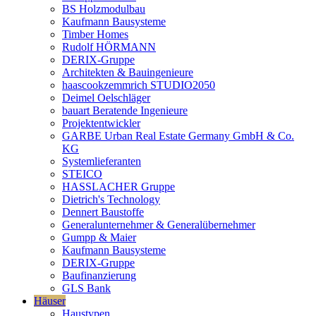
BS Holzmodulbau
Kaufmann Bausysteme
Timber Homes
Rudolf HÖRMANN
DERIX-Gruppe
Architekten & Bauingenieure
haascookzemmrich STUDIO2050
Deimel Oelschläger
bauart Beratende Ingenieure
Projektentwickler
GARBE Urban Real Estate Germany GmbH & Co.
KG
Systemlieferanten
STEICO
HASSLACHER Gruppe
Dietrich's Technology
Dennert Baustoffe
Generalunternehmer & Generalübernehmer
Gumpp & Maier
Kaufmann Bausysteme
DERIX-Gruppe
Baufinanzierung
GLS Bank
Häuser
Haustypen