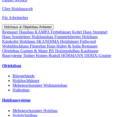
Über Holzbauwelt
Für Arbeitgeber
Holzhaus & Objektbau Anbieter
Regnauer Hausbau
KAMPA Fertighäuser
Keitel Haus
Stommel
Haus
Sonnleitner Holzhausbau
Frammelsberger Holzhaus
Kinskofer Holzhaus
SKANDIMA Holzhäuser
Fullwood
Wohnblockhaus
Fingerhut Haus
Huber & Sohn
Regnauer
Objektbau
Gumpp & Maier
BS Holzmodulbau
Kaufmann
Bausysteme
Timber Homes
Rudolf HÖRMANN
DERIX-Gruppe
Objektbau
Bürogebäude
Holzhochhäuser
Mehrgeschossiger Wohnungsbau
Hallenbau
Holzbausysteme
Mehrgeschossiger Holzbau
Holzhybridbau