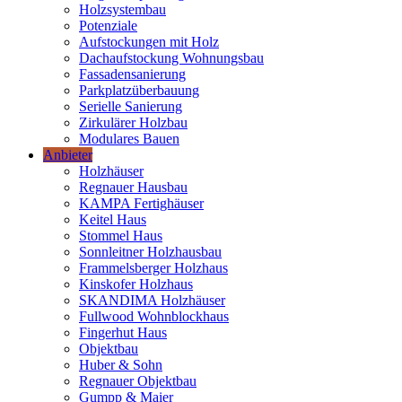
Holzsystembau
Potenziale
Aufstockungen mit Holz
Dachaufstockung Wohnungsbau
Fassadensanierung
Parkplatzüberbauung
Serielle Sanierung
Zirkulärer Holzbau
Modulares Bauen
Anbieter
Holzhäuser
Regnauer Hausbau
KAMPA Fertighäuser
Keitel Haus
Stommel Haus
Sonnleitner Holzhausbau
Frammelsberger Holzhaus
Kinskofer Holzhaus
SKANDIMA Holzhäuser
Fullwood Wohnblockhaus
Fingerhut Haus
Objektbau
Huber & Sohn
Regnauer Objektbau
Gumpp & Maier