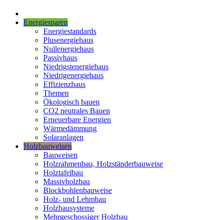
Energiesparen
Energiestandards
Plusenergiehaus
Nullenergiehaus
Passivhaus
Niedrigstenergiehaus
Niedrigenergiehaus
Effizienzhaus
Themen
Ökologisch bauen
CO2 neutrales Bauen
Erneuerbare Energien
Wärmedämmung
Solaranlagen
Holzbauweisen
Bauweisen
Holzrahmenbau, Holzständerbauweise
Holztafelbau
Massivholzbau
Blockbohlenbauweise
Holz- und Lehmbau
Holzbausysteme
Mehrgeschossiger Holzbau