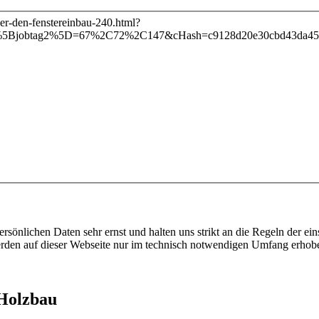
uer-den-fenstereinbau-240.html?
D%5Bjobtag2%5D=67%2C72%2C147&cHash=c9128d20e30cbd43da45
ersönlichen Daten sehr ernst und halten uns strikt an die Regeln der 
den auf dieser Webseite nur im technisch notwendigen Umfang erhob
 Holzbau