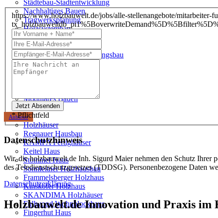
Städtebau-Stadtentwicklung
Nachhaltiges Bauen
https://www.holzbauwelt.de/jobs/alle-stellenangebote/mitarbeiter-f
Tragwerksplanung
tx_holzbauweltdb_pi1%5BoverwriteDemand%5D%5Bfilter%5
Holzsystembau
Potenziale
Aufstockungen mit Holz
Dachaufstockung Wohnungsbau
Fassadensanierung
Parkplatzüberbauung
Serielle Sanierung
Zirkulärer Holzbau
Modulares Bauen
* Pflichtfeld
Anbieter
Holzhäuser
Regnauer Hausbau
Datenschutzhinweis
KAMPA Fertighäuser
Keitel Haus
Wir, die holzbauwelt.de Inh. Sigurd Maier nehmen den Schutz Ihrer p
Stommel Haus
des Teledienstschutzgesetzes (TDDSG). Personenbezogene Daten wer
Sonnleitner Holzhausbau
Frammelsberger Holzhaus
Datenschutzerklärung
Kinskofer Holzhaus
SKANDIMA Holzhäuser
Holzbauwelt.de
Innovation und Praxis im
Fullwood Wohnblockhaus
Fingerhut Haus