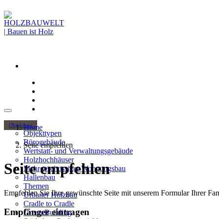
Objektbau
Home
Objekttypen
Bürogebäude
Seite empfehlen
Wertstatt- und Verwaltungsgebäude
Holzhochhäuser
Seite empfehlen
Mehrgeschossiger Wohnungsbau
Hallenbau
Themen
Empfehlen Sie Ihre gewünschte Seite mit unserem Formular Ihrer Fami
Urbaner Holzbau
Cradle to Cradle
Empfänger eintragen
Green Building