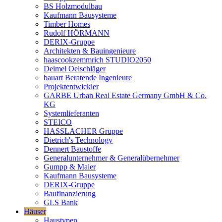
BS Holzmodulbau
Kaufmann Bausysteme
Timber Homes
Rudolf HÖRMANN
DERIX-Gruppe
Architekten & Bauingenieure
haascookzemmrich STUDIO2050
Deimel Oelschläger
bauart Beratende Ingenieure
Projektentwickler
GARBE Urban Real Estate Germany GmbH & Co.
KG
Systemlieferanten
STEICO
HASSLACHER Gruppe
Dietrich's Technology
Dennert Baustoffe
Generalunternehmer & Generalübernehmer
Gumpp & Maier
Kaufmann Bausysteme
DERIX-Gruppe
Baufinanzierung
GLS Bank
Häuser
Haustypen