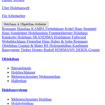
Über Holzbauwelt
Für Arbeitgeber
Holzhaus & Objektbau Anbieter
Regnauer Hausbau
KAMPA Fertighäuser
Keitel Haus
Stommel
Haus
Sonnleitner Holzhausbau
Frammelsberger Holzhaus
Kinskofer Holzhaus
SKANDIMA Holzhäuser
Fullwood
Wohnblockhaus
Fingerhut Haus
Huber & Sohn
Regnauer
Objektbau
Gumpp & Maier
BS Holzmodulbau
Kaufmann
Bausysteme
Timber Homes
Rudolf HÖRMANN
DERIX-Gruppe
Objektbau
Bürogebäude
Holzhochhäuser
Mehrgeschossiger Wohnungsbau
Hallenbau
Holzbausysteme
Mehrgeschossiger Holzbau
Holzhybridbau