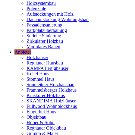
Holzsystembau
Potenziale
Aufstockungen mit Holz
Dachaufstockung Wohnungsbau
Fassadensanierung
Parkplatzüberbauung
Serielle Sanierung
Zirkulärer Holzbau
Modulares Bauen
Anbieter
Holzhäuser
Regnauer Hausbau
KAMPA Fertighäuser
Keitel Haus
Stommel Haus
Sonnleitner Holzhausbau
Frammelsberger Holzhaus
Kinskofer Holzhaus
SKANDIMA Holzhäuser
Fullwood Wohnblockhaus
Fingerhut Haus
Objektbau
Huber & Sohn
Regnauer Objektbau
Gumpp & Maier