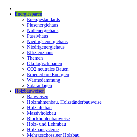
Energiesparen
Energiestandards
Plusenergiehaus
Nullenergiehaus
Passivhaus
Niedrigstenergiehaus
Niedrigenergiehaus
Effizienzhaus
Themen
Ökologisch bauen
CO2 neutrales Bauen
Erneuerbare Energien
Wärmedämmung
Solaranlagen
Holzbauweisen
Bauweisen
Holzrahmenbau, Holzständerbauweise
Holztafelbau
Massivholzbau
Blockbohlenbauweise
Holz- und Lehmbau
Holzbausysteme
Mehrgeschossiger Holzbau