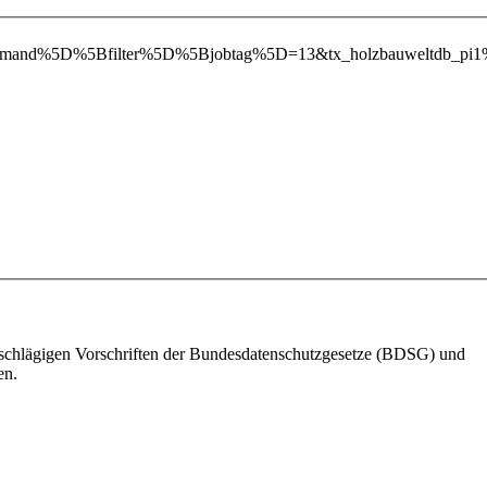
iteDemand%5D%5Bfilter%5D%5Bjobtag%5D=13&tx_holzbauweltdb
einschlägigen Vorschriften der Bundesdatenschutzgesetze (BDSG) und
en.