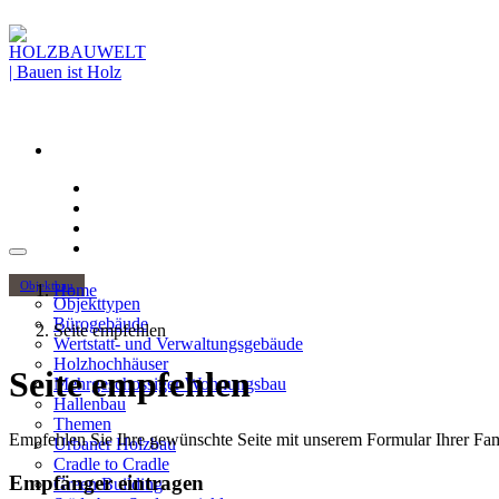
Objektbau
Home
Objekttypen
Bürogebäude
Seite empfehlen
Wertstatt- und Verwaltungsgebäude
Holzhochhäuser
Seite empfehlen
Mehrgeschossiger Wohnungsbau
Hallenbau
Themen
Empfehlen Sie Ihre gewünschte Seite mit unserem Formular Ihrer Fami
Urbaner Holzbau
Cradle to Cradle
Empfänger eintragen
Green Building