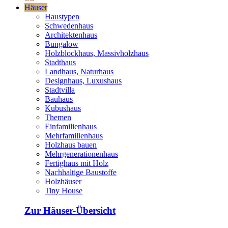
Häuser
Haustypen
Schwedenhaus
Architektenhaus
Bungalow
Holzblockhaus, Massivholzhaus
Stadthaus
Landhaus, Naturhaus
Designhaus, Luxushaus
Stadtvilla
Bauhaus
Kubushaus
Themen
Einfamilienhaus
Mehrfamilienhaus
Holzhaus bauen
Mehrgenerationenhaus
Fertighaus mit Holz
Nachhaltige Baustoffe
Holzhäuser
Tiny House
Zur Häuser-Übersicht