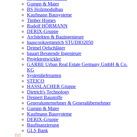
Gumpp & Maier
BS Holzmodulbau
Kaufmann Bausysteme
Timber Homes
Rudolf HÖRMANN
DERIX-Gruppe
Architekten & Bauingenieure
haascookzemmrich STUDIO2050
Deimel Oelschläger
bauart Beratende Ingenieure
Projektentwickler
GARBE Urban Real Estate Germany GmbH & Co.
KG
Systemlieferanten
STEICO
HASSLACHER Gruppe
Dietrich's Technology
Dennert Baustoffe
Generalunternehmer & Generalübernehmer
Gumpp & Maier
Kaufmann Bausysteme
DERIX-Gruppe
Baufinanzierung
GLS Bank