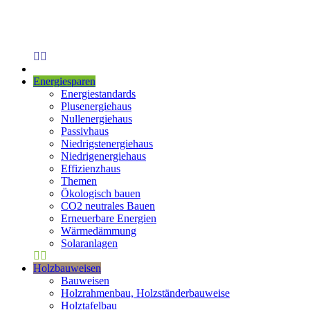
Energiesparen
Energiestandards
Plusenergiehaus
Nullenergiehaus
Passivhaus
Niedrigstenergiehaus
Niedrigenergiehaus
Effizienzhaus
Themen
Ökologisch bauen
CO2 neutrales Bauen
Erneuerbare Energien
Wärmedämmung
Solaranlagen
Holzbauweisen
Bauweisen
Holzrahmenbau, Holzständerbauweise
Holztafelbau