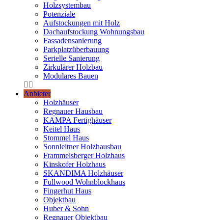
Holzsystembau
Potenziale
Aufstockungen mit Holz
Dachaufstockung Wohnungsbau
Fassadensanierung
Parkplatzüberbauung
Serielle Sanierung
Zirkulärer Holzbau
Modulares Bauen
Anbieter
Holzhäuser
Regnauer Hausbau
KAMPA Fertighäuser
Keitel Haus
Stommel Haus
Sonnleitner Holzhausbau
Frammelsberger Holzhaus
Kinskofer Holzhaus
SKANDIMA Holzhäuser
Fullwood Wohnblockhaus
Fingerhut Haus
Objektbau
Huber & Sohn
Regnauer Objektbau