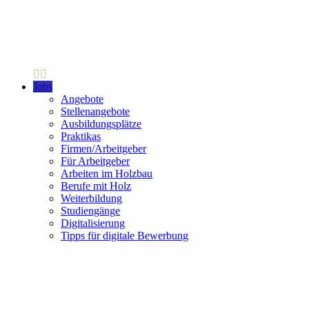
Jobs
Angebote
Stellenangebote
Ausbildungsplätze
Praktikas
Firmen/Arbeitgeber
Für Arbeitgeber
Arbeiten im Holzbau
Berufe mit Holz
Weiterbildung
Studiengänge
Digitalisierung
Tipps für digitale Bewerbung