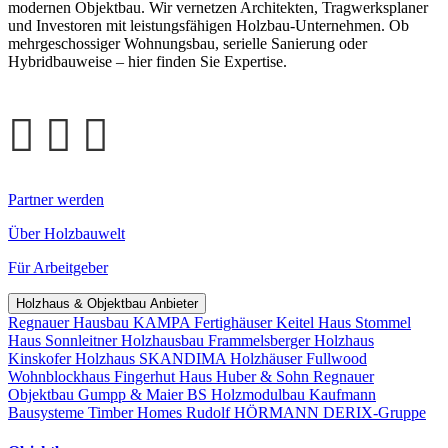
modernen Objektbau. Wir vernetzen Architekten, Tragwerksplaner
und Investoren mit leistungsfähigen Holzbau-Unternehmen. Ob
mehrgeschossiger Wohnungsbau, serielle Sanierung oder
Hybridbauweise – hier finden Sie Expertise.
Partner werden
Über Holzbauwelt
Für Arbeitgeber
Holzhaus & Objektbau Anbieter
Regnauer Hausbau
KAMPA Fertighäuser
Keitel Haus
Stommel
Haus
Sonnleitner Holzhausbau
Frammelsberger Holzhaus
Kinskofer Holzhaus
SKANDIMA Holzhäuser
Fullwood
Wohnblockhaus
Fingerhut Haus
Huber & Sohn
Regnauer
Objektbau
Gumpp & Maier
BS Holzmodulbau
Kaufmann
Bausysteme
Timber Homes
Rudolf HÖRMANN
DERIX-Gruppe