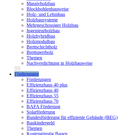
Massivholzbau
Blockbohlenbauweise
Holz- und Lehmbau
Holzbausysteme
Mehrgeschossiger Holzbau
Ingenieurholzbau
Holzhybridbau
Holzmodulbau
Brettschichtholz
Brettsperrholz
Themen
Nachverdichtung in Holzbauweise
Förderungen
Förderungen
Effizienzhaus 40 plus
Effizienzhaus 40
Effizienzhaus 55
Effizienzhaus 70
BAFA Förderung
Solarförderung
Bundesförderung für effiziente Gebäude (BEG)
Baukindergeld
Themen
Kostengünstig Bauen