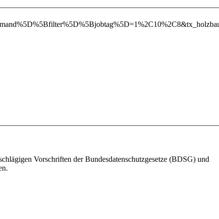
riteDemand%5D%5Bfilter%5D%5Bjobtag%5D=1%2C10%2C8&tx_holz
einschlägigen Vorschriften der Bundesdatenschutzgesetze (BDSG) und
en.