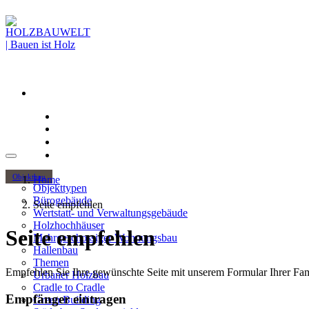
Objektbau
Home
Objekttypen
Bürogebäude
Seite empfehlen
Wertstatt- und Verwaltungsgebäude
Holzhochhäuser
Seite empfehlen
Mehrgeschossiger Wohnungsbau
Hallenbau
Themen
Empfehlen Sie Ihre gewünschte Seite mit unserem Formular Ihrer Fami
Urbaner Holzbau
Cradle to Cradle
Empfänger eintragen
Green Building