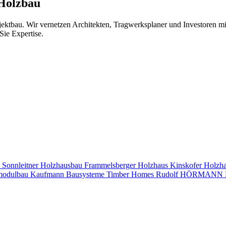
 Holzbau
jektbau. Wir vernetzen Architekten, Tragwerksplaner und Investoren 
Sie Expertise.
s
Sonnleitner Holzhausbau
Frammelsberger Holzhaus
Kinskofer Holzh
modulbau
Kaufmann Bausysteme
Timber Homes
Rudolf HÖRMANN