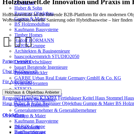
Holzbauwelt.de
Innovation und Praxis im
Objektbau
Huber & Sohn
Regnauer Objektbau
Holzbauwelt.de ist die führende B2B-Plattform für den modernen Ob
Gumpp & Maier
Wohnungsbau, serielle Sanierung oder Hybridbauweise – hier finden 
BS Holzmodulbau
Kaufmann Bausysteme
Timber Homes
Rudolf HÖRMANN
DERIX-Gruppe
Architekten & Bauingenieure
haascookzemmrich STUDIO2050
Partner werden
Deimel Oelschläger
bauart Beratende Ingenieure
Über Holzbauwelt
Projektentwickler
GARBE Urban Real Estate Germany GmbH & Co. KG
Für Arbeitgeber
Systemlieferanten
STEICO
Holzhaus & Objektbau Anbieter
HASSLACHER Gruppe
Regnauer Hausbau
KAMPA Fertighäuser
Keitel Haus
Stommel Hau
Dietrich's Technology
Haus
Huber & Sohn
Regnauer Objektbau
Gumpp & Maier
BS Holz
Dennert Baustoffe
Generalunternehmer & Generalübernehmer
Objektbau
Gumpp & Maier
Kaufmann Bausysteme
DERIX-Gruppe
Bürogebäude
Baufinanzierung
Holzhochhäuser