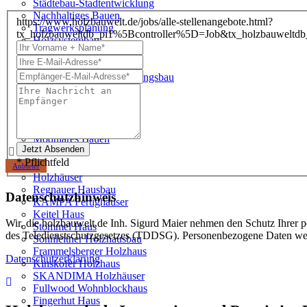
Städtebau-Stadtentwicklung
Nachhaltiges Bauen
https://www.holzbauwelt.de/jobs/alle-stellenangebote.html?
Tragwerksplanung
tx_holzbauweltdb_pi1%5Bcontroller%5D=Job&tx_holzbauwe
Holzsystembau
Potenziale
Aufstockungen mit Holz
Dachaufstockung Wohnungsbau
Fassadensanierung
Parkplatzüberbauung
Serielle Sanierung
Zirkulärer Holzbau
Modulares Bauen
* Pflichtfeld
Anbieter
Holzhäuser
Regnauer Hausbau
Datenschutzhinweis
KAMPA Fertighäuser
Keitel Haus
Wir, die holzbauwelt.de Inh. Sigurd Maier nehmen den Schutz Ihrer p
Stommel Haus
des Teledienstschutzgesetzes (TDDSG). Personenbezogene Daten wer
Sonnleitner Holzhausbau
Frammelsberger Holzhaus
Datenschutzerklärung
Kinskofer Holzhaus
SKANDIMA Holzhäuser
Fullwood Wohnblockhaus
Fingerhut Haus