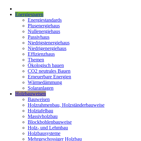
Energiesparen
Energiestandards
Plusenergiehaus
Nullenergiehaus
Passivhaus
Niedrigstenergiehaus
Niedrigenergiehaus
Effizienzhaus
Themen
Ökologisch bauen
CO2 neutrales Bauen
Erneuerbare Energien
Wärmedämmung
Solaranlagen
Holzbauweisen
Bauweisen
Holzrahmenbau, Holzständerbauweise
Holztafelbau
Massivholzbau
Blockbohlenbauweise
Holz- und Lehmbau
Holzbausysteme
Mehrgeschossiger Holzbau