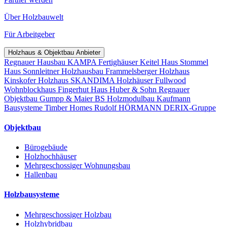
Über Holzbauwelt
Für Arbeitgeber
Holzhaus & Objektbau Anbieter
Regnauer Hausbau
KAMPA Fertighäuser
Keitel Haus
Stommel
Haus
Sonnleitner Holzhausbau
Frammelsberger Holzhaus
Kinskofer Holzhaus
SKANDIMA Holzhäuser
Fullwood
Wohnblockhaus
Fingerhut Haus
Huber & Sohn
Regnauer
Objektbau
Gumpp & Maier
BS Holzmodulbau
Kaufmann
Bausysteme
Timber Homes
Rudolf HÖRMANN
DERIX-Gruppe
Objektbau
Bürogebäude
Holzhochhäuser
Mehrgeschossiger Wohnungsbau
Hallenbau
Holzbausysteme
Mehrgeschossiger Holzbau
Holzhybridbau