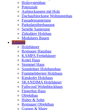
Holzsystembau
Potenziale
Aufstockungen mit Holz
Dachaufstockung Wohnungsbau
Fassadensanierung
Parkplatzüberbauung
Serielle Sanierung
Zirkulärer Holzbau
Modulares Bauen
Anbieter
Holzhäuser
Regnauer Hausbau
KAMPA Fertighäuser
Keitel Haus
Stommel Haus
Sonnleitner Holzhausbau
Frammelsberger Holzhaus
Kinskofer Holzhaus
SKANDIMA Holzhäuser
Fullwood Wohnblockhaus
Fingerhut Haus
Objektbau
Huber & Sohn
Regnauer Objektbau
Gumpp & Maier