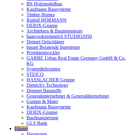
BS Holzmodulbau
Kaufmann Bausysteme
Timber Homes
Rudolf HÖRMANN
DERIX-Gruppe
Architekten & Bauingenieure
haascookzemmrich STUDIO2050
Deimel Oelschläger
bauart Beratende Ingenieure
Projektentwickler
GARBE Urban Real Estate Germany GmbH & Co.
KG
Systemlieferanten
STEICO
HASSLACHER Gruppe
Dietrich's Technology
Dennert Baustoffe
Generalunternehmer & Generalübernehmer
Gumpp & Maier
Kaufmann Bausysteme
DERIX-Gruppe
Baufinanzierung
GLS Bank
Häuser
Haustypen