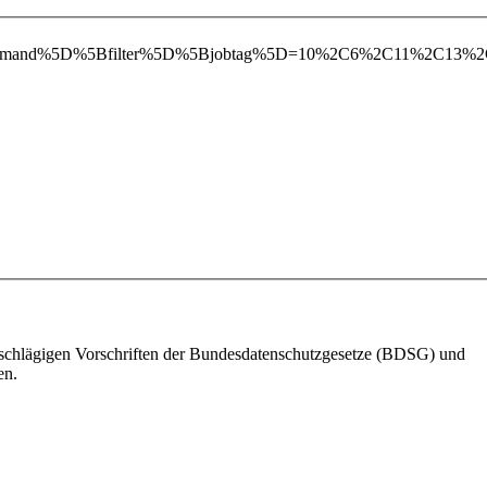
writeDemand%5D%5Bfilter%5D%5Bjobtag%5D=10%2C6%2C11%2C13
einschlägigen Vorschriften der Bundesdatenschutzgesetze (BDSG) und
en.