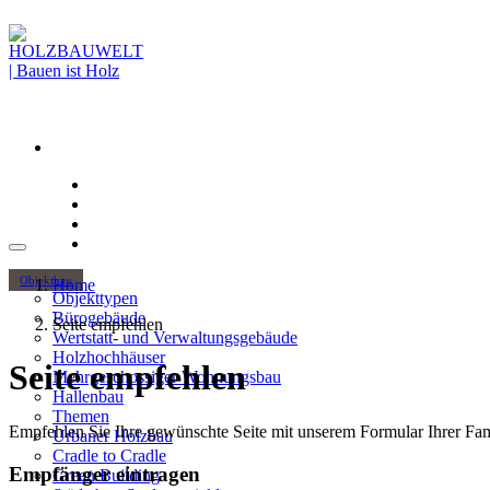
Objektbau
Home
Objekttypen
Bürogebäude
Seite empfehlen
Wertstatt- und Verwaltungsgebäude
Holzhochhäuser
Seite empfehlen
Mehrgeschossiger Wohnungsbau
Hallenbau
Themen
Empfehlen Sie Ihre gewünschte Seite mit unserem Formular Ihrer Fami
Urbaner Holzbau
Cradle to Cradle
Empfänger eintragen
Green Building