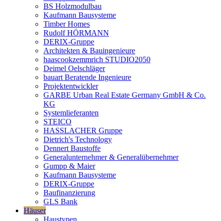
BS Holzmodulbau
Kaufmann Bausysteme
Timber Homes
Rudolf HÖRMANN
DERIX-Gruppe
Architekten & Bauingenieure
haascookzemmrich STUDIO2050
Deimel Oelschläger
bauart Beratende Ingenieure
Projektentwickler
GARBE Urban Real Estate Germany GmbH & Co.
KG
Systemlieferanten
STEICO
HASSLACHER Gruppe
Dietrich's Technology
Dennert Baustoffe
Generalunternehmer & Generalübernehmer
Gumpp & Maier
Kaufmann Bausysteme
DERIX-Gruppe
Baufinanzierung
GLS Bank
Häuser
Haustypen