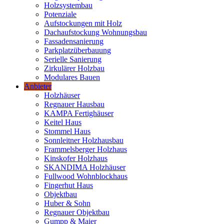
Holzsystembau
Potenziale
Aufstockungen mit Holz
Dachaufstockung Wohnungsbau
Fassadensanierung
Parkplatzüberbauung
Serielle Sanierung
Zirkulärer Holzbau
Modulares Bauen
Anbieter
Holzhäuser
Regnauer Hausbau
KAMPA Fertighäuser
Keitel Haus
Stommel Haus
Sonnleitner Holzhausbau
Frammelsberger Holzhaus
Kinskofer Holzhaus
SKANDIMA Holzhäuser
Fullwood Wohnblockhaus
Fingerhut Haus
Objektbau
Huber & Sohn
Regnauer Objektbau
Gumpp & Maier