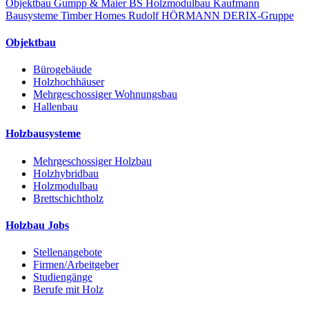
Objektbau
Gumpp & Maier
BS Holzmodulbau
Kaufmann
Bausysteme
Timber Homes
Rudolf HÖRMANN
DERIX-Gruppe
Objektbau
Bürogebäude
Holzhochhäuser
Mehrgeschossiger Wohnungsbau
Hallenbau
Holzbausysteme
Mehrgeschossiger Holzbau
Holzhybridbau
Holzmodulbau
Brettschichtholz
Holzbau Jobs
Stellenangebote
Firmen/Arbeitgeber
Studiengänge
Berufe mit Holz