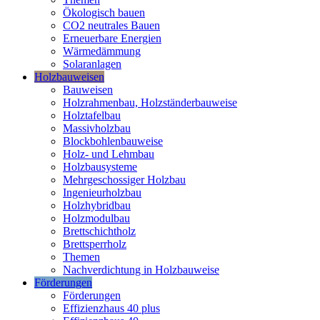
Ökologisch bauen
CO2 neutrales Bauen
Erneuerbare Energien
Wärmedämmung
Solaranlagen
Holzbauweisen
Bauweisen
Holzrahmenbau, Holzständerbauweise
Holztafelbau
Massivholzbau
Blockbohlenbauweise
Holz- und Lehmbau
Holzbausysteme
Mehrgeschossiger Holzbau
Ingenieurholzbau
Holzhybridbau
Holzmodulbau
Brettschichtholz
Brettsperrholz
Themen
Nachverdichtung in Holzbauweise
Förderungen
Förderungen
Effizienzhaus 40 plus