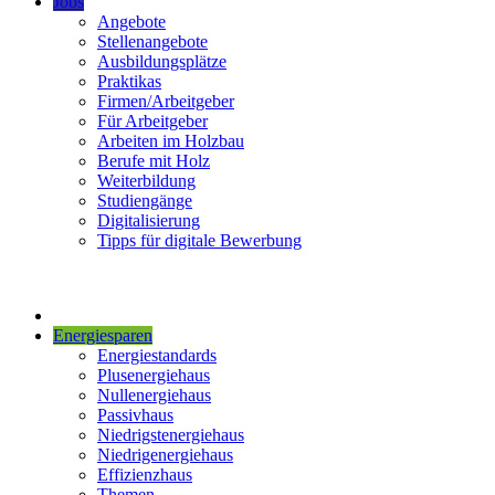
Jobs
Angebote
Stellenangebote
Ausbildungsplätze
Praktikas
Firmen/Arbeitgeber
Für Arbeitgeber
Arbeiten im Holzbau
Berufe mit Holz
Weiterbildung
Studiengänge
Digitalisierung
Tipps für digitale Bewerbung
Energiesparen
Energiestandards
Plusenergiehaus
Nullenergiehaus
Passivhaus
Niedrigstenergiehaus
Niedrigenergiehaus
Effizienzhaus
Themen