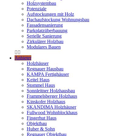
Holzsystembau
Potenziale
Aufstockungen mit Holz
Dachaufstockung Wohnungsbau
Fassadensanierung
Parkplatzüberbauung
Serielle Sanierung
Zirkulärer Holzbau
Modulares Bauen
Anbieter
Holzhäuser
Regnauer Hausbau
KAMPA Fertighäuser
Keitel Haus
Stommel Haus
Sonnleitner Holzhausbau
Frammelsberger Holzhaus
Kinskofer Holzhaus
SKANDIMA Holzhäuser
Fullwood Wohnblockhaus
Fingerhut Haus
Objektbau
Huber & Sohn
Regnauer Objektbau