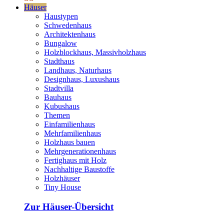
Häuser
Haustypen
Schwedenhaus
Architektenhaus
Bungalow
Holzblockhaus, Massivholzhaus
Stadthaus
Landhaus, Naturhaus
Designhaus, Luxushaus
Stadtvilla
Bauhaus
Kubushaus
Themen
Einfamilienhaus
Mehrfamilienhaus
Holzhaus bauen
Mehrgenerationenhaus
Fertighaus mit Holz
Nachhaltige Baustoffe
Holzhäuser
Tiny House
Zur Häuser-Übersicht