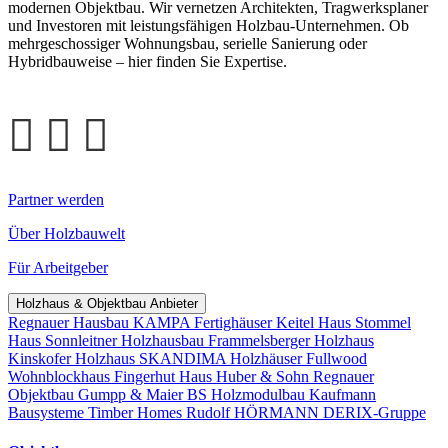
modernen Objektbau. Wir vernetzen Architekten, Tragwerksplaner
und Investoren mit leistungsfähigen Holzbau-Unternehmen. Ob
mehrgeschossiger Wohnungsbau, serielle Sanierung oder
Hybridbauweise – hier finden Sie Expertise.
Partner werden
Über Holzbauwelt
Für Arbeitgeber
Holzhaus & Objektbau Anbieter
Regnauer Hausbau
KAMPA Fertighäuser
Keitel Haus
Stommel
Haus
Sonnleitner Holzhausbau
Frammelsberger Holzhaus
Kinskofer Holzhaus
SKANDIMA Holzhäuser
Fullwood
Wohnblockhaus
Fingerhut Haus
Huber & Sohn
Regnauer
Objektbau
Gumpp & Maier
BS Holzmodulbau
Kaufmann
Bausysteme
Timber Homes
Rudolf HÖRMANN
DERIX-Gruppe