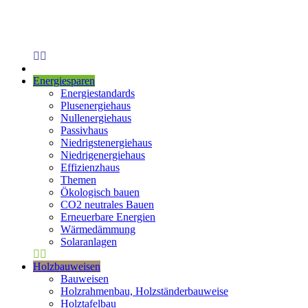
Energiesparen
Energiestandards
Plusenergiehaus
Nullenergiehaus
Passivhaus
Niedrigstenergiehaus
Niedrigenergiehaus
Effizienzhaus
Themen
Ökologisch bauen
CO2 neutrales Bauen
Erneuerbare Energien
Wärmedämmung
Solaranlagen
Holzbauweisen
Bauweisen
Holzrahmenbau, Holzständerbauweise
Holztafelbau