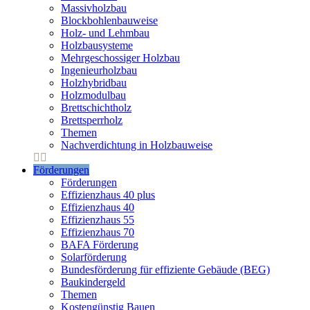
Massivholzbau
Blockbohlenbauweise
Holz- und Lehmbau
Holzbausysteme
Mehrgeschossiger Holzbau
Ingenieurholzbau
Holzhybridbau
Holzmodulbau
Brettschichtholz
Brettsperrholz
Themen
Nachverdichtung in Holzbauweise
Förderungen
Förderungen
Effizienzhaus 40 plus
Effizienzhaus 40
Effizienzhaus 55
Effizienzhaus 70
BAFA Förderung
Solarförderung
Bundesförderung für effiziente Gebäude (BEG)
Baukindergeld
Themen
Kostengünstig Bauen