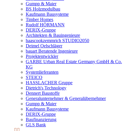
Gumpp & Maier
BS Holzmodulbau
Kaufmann Bausysteme
Timber Homes
Rudolf HÖRMANN
DERIX-Gruppe
Architekten & Bauingenieure
haascookzemmrich STUDIO2050
Deimel Oelschläger
bauart Beratende Ingenieure
Projektentwickler
GARBE Urban Real Estate Germany GmbH & Co.
KG
Systemlieferanten
STEICO
HASSLACHER Gruppe
Dietrich's Technology
Dennert Baustoffe
Generalunternehmer & Generalübernehmer
Gumpp & Maier
Kaufmann Bausysteme
DERIX-Gruppe
Baufinanzierung
GLS Bank