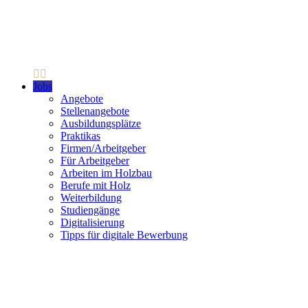
Jobs
Angebote
Stellenangebote
Ausbildungsplätze
Praktikas
Firmen/Arbeitgeber
Für Arbeitgeber
Arbeiten im Holzbau
Berufe mit Holz
Weiterbildung
Studiengänge
Digitalisierung
Tipps für digitale Bewerbung