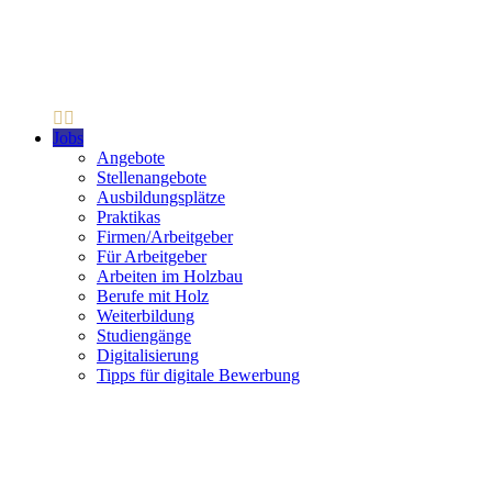
Jobs
Angebote
Stellenangebote
Ausbildungsplätze
Praktikas
Firmen/Arbeitgeber
Für Arbeitgeber
Arbeiten im Holzbau
Berufe mit Holz
Weiterbildung
Studiengänge
Digitalisierung
Tipps für digitale Bewerbung