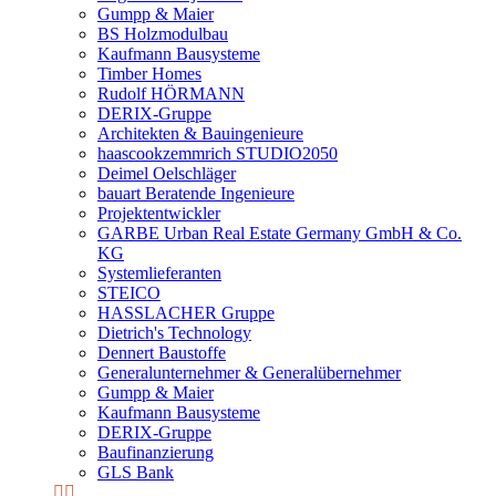
Gumpp & Maier
BS Holzmodulbau
Kaufmann Bausysteme
Timber Homes
Rudolf HÖRMANN
DERIX-Gruppe
Architekten & Bauingenieure
haascookzemmrich STUDIO2050
Deimel Oelschläger
bauart Beratende Ingenieure
Projektentwickler
GARBE Urban Real Estate Germany GmbH & Co.
KG
Systemlieferanten
STEICO
HASSLACHER Gruppe
Dietrich's Technology
Dennert Baustoffe
Generalunternehmer & Generalübernehmer
Gumpp & Maier
Kaufmann Bausysteme
DERIX-Gruppe
Baufinanzierung
GLS Bank