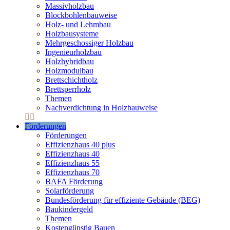
Massivholzbau
Blockbohlenbauweise
Holz- und Lehmbau
Holzbausysteme
Mehrgeschossiger Holzbau
Ingenieurholzbau
Holzhybridbau
Holzmodulbau
Brettschichtholz
Brettsperrholz
Themen
Nachverdichtung in Holzbauweise
Förderungen
Förderungen
Effizienzhaus 40 plus
Effizienzhaus 40
Effizienzhaus 55
Effizienzhaus 70
BAFA Förderung
Solarförderung
Bundesförderung für effiziente Gebäude (BEG)
Baukindergeld
Themen
Kostengünstig Bauen