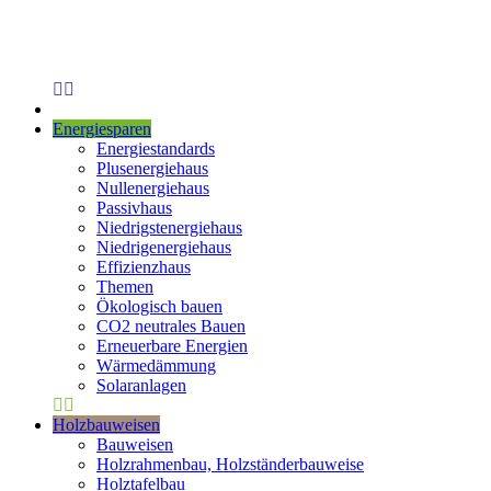
Energiesparen
Energiestandards
Plusenergiehaus
Nullenergiehaus
Passivhaus
Niedrigstenergiehaus
Niedrigenergiehaus
Effizienzhaus
Themen
Ökologisch bauen
CO2 neutrales Bauen
Erneuerbare Energien
Wärmedämmung
Solaranlagen
Holzbauweisen
Bauweisen
Holzrahmenbau, Holzständerbauweise
Holztafelbau