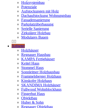
Holzsystembau
Potenziale
Aufstockungen mit Holz
Dachaufstockung Wohnungsbau
Fassadensanierung
Parkplatzüberbauung
Serielle Sanierung
Zirkulärer Holzbau
Modulares Bauen
Anbieter
Holzhäuser
Regnauer Hausbau
KAMPA Fertighäuser
Keitel Haus
Stommel Haus
Sonnleitner Holzhausbau
Frammelsberger Holzhaus
Kinskofer Holzhaus
SKANDIMA Holzhäuser
Fullwood Wohnblockhaus
Fingerhut Haus
Objektbau
Huber & Sohn
Regnauer Objektbau