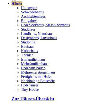
Häuser
Haustypen
Schwedenhaus
Architektenhaus
Bungalow
Holzblockhaus, Massivholzhaus
Stadthaus
Landhaus, Naturhaus
Designhaus, Luxushaus
Stadtvilla
Bauhaus
Kubushaus
Themen
Einfamilienhaus
Mehrfamilienhaus
Holzhaus bauen
Mehrgenerationenhaus
Fertighaus mit Holz
Nachhaltige Baustoffe
Holzhäuser
Tiny House
Zur Häuser-Übersicht