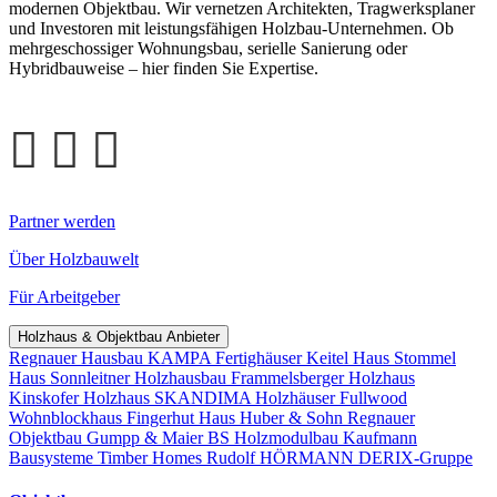
modernen Objektbau. Wir vernetzen Architekten, Tragwerksplaner
und Investoren mit leistungsfähigen Holzbau-Unternehmen. Ob
mehrgeschossiger Wohnungsbau, serielle Sanierung oder
Hybridbauweise – hier finden Sie Expertise.
Partner werden
Über Holzbauwelt
Für Arbeitgeber
Holzhaus & Objektbau Anbieter
Regnauer Hausbau
KAMPA Fertighäuser
Keitel Haus
Stommel
Haus
Sonnleitner Holzhausbau
Frammelsberger Holzhaus
Kinskofer Holzhaus
SKANDIMA Holzhäuser
Fullwood
Wohnblockhaus
Fingerhut Haus
Huber & Sohn
Regnauer
Objektbau
Gumpp & Maier
BS Holzmodulbau
Kaufmann
Bausysteme
Timber Homes
Rudolf HÖRMANN
DERIX-Gruppe