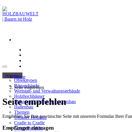
Objektbau
Home
Objekttypen
Bürogebäude
Seite empfehlen
Wertstatt- und Verwaltungsgebäude
Holzhochhäuser
Seite empfehlen
Mehrgeschossiger Wohnungsbau
Hallenbau
Themen
Empfehlen Sie Ihre gewünschte Seite mit unserem Formular Ihrer Fami
Urbaner Holzbau
Cradle to Cradle
Empfänger eintragen
Green Building