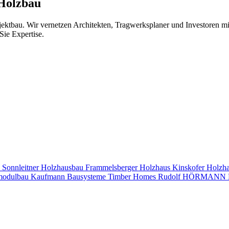
 Holzbau
jektbau. Wir vernetzen Architekten, Tragwerksplaner und Investoren 
Sie Expertise.
s
Sonnleitner Holzhausbau
Frammelsberger Holzhaus
Kinskofer Holzh
modulbau
Kaufmann Bausysteme
Timber Homes
Rudolf HÖRMANN