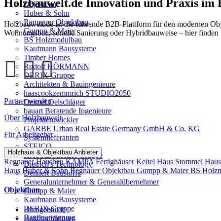
Holzbauwelt.de
Innovation und Praxis im
Objektbau
Huber & Sohn
Regnauer Objektbau
Holzbauwelt.de ist die führende B2B-Plattform für den modernen Ob
Gumpp & Maier
Wohnungsbau, serielle Sanierung oder Hybridbauweise – hier finden 
BS Holzmodulbau
Kaufmann Bausysteme
Timber Homes
Rudolf HÖRMANN
DERIX-Gruppe
Architekten & Bauingenieure
haascookzemmrich STUDIO2050
Partner werden
Deimel Oelschläger
bauart Beratende Ingenieure
Über Holzbauwelt
Projektentwickler
GARBE Urban Real Estate Germany GmbH & Co. KG
Für Arbeitgeber
Systemlieferanten
STEICO
Holzhaus & Objektbau Anbieter
HASSLACHER Gruppe
Regnauer Hausbau
KAMPA Fertighäuser
Keitel Haus
Stommel Hau
Dietrich's Technology
Haus
Huber & Sohn
Regnauer Objektbau
Gumpp & Maier
BS Holz
Dennert Baustoffe
Generalunternehmer & Generalübernehmer
Objektbau
Gumpp & Maier
Kaufmann Bausysteme
DERIX-Gruppe
Bürogebäude
Baufinanzierung
Holzhochhäuser