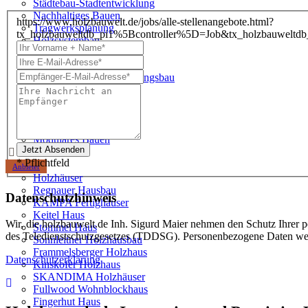
Städtebau-Stadtentwicklung
Nachhaltiges Bauen
https://www.holzbauwelt.de/jobs/alle-stellenangebote.html?
Tragwerksplanung
tx_holzbauweltdb_pi1%5Bcontroller%5D=Job&tx_holzbauwe
Holzsystembau
Potenziale
Aufstockungen mit Holz
Dachaufstockung Wohnungsbau
Fassadensanierung
Parkplatzüberbauung
Serielle Sanierung
Zirkulärer Holzbau
Modulares Bauen
* Pflichtfeld
Anbieter
Holzhäuser
Regnauer Hausbau
Datenschutzhinweis
KAMPA Fertighäuser
Keitel Haus
Wir, die holzbauwelt.de Inh. Sigurd Maier nehmen den Schutz Ihrer p
Stommel Haus
des Teledienstschutzgesetzes (TDDSG). Personenbezogene Daten wer
Sonnleitner Holzhausbau
Frammelsberger Holzhaus
Datenschutzerklärung
Kinskofer Holzhaus
SKANDIMA Holzhäuser
Fullwood Wohnblockhaus
Fingerhut Haus