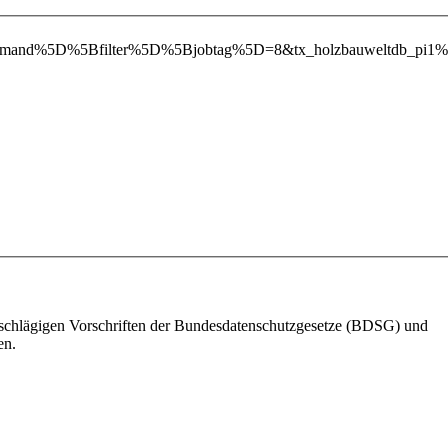
iteDemand%5D%5Bfilter%5D%5Bjobtag%5D=8&tx_holzbauweltdb_p
einschlägigen Vorschriften der Bundesdatenschutzgesetze (BDSG) und
en.