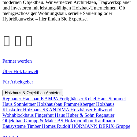
modernen Objektbau. Wir vernetzen Architekten, Tragwerksplaner
und Investoren mit leistungsfähigen Holzbau-Unternehmen. Ob
mehrgeschossiger Wohnungsbau, serielle Sanierung oder
Hybridbauweise – hier finden Sie Expertise.
Partner werden
Über Holzbauwelt
Für Arbeitgeber
Holzhaus & Objektbau Anbieter
Regnauer Hausbau
KAMPA Fertighäuser
Keitel Haus
Stommel
Haus
Sonnleitner Holzhausbau
Frammelsberger Holzhaus
Kinskofer Holzhaus
SKANDIMA Holzhäuser
Fullwood
Wohnblockhaus
Fingerhut Haus
Huber & Sohn
Regnauer
Objektbau
Gumpp & Maier
BS Holzmodulbau
Kaufmann
Bausysteme
Timber Homes
Rudolf HÖRMANN
DERIX-Gruppe