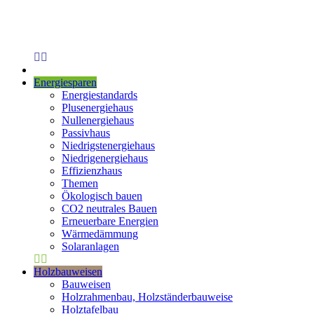
Energiesparen
Energiestandards
Plusenergiehaus
Nullenergiehaus
Passivhaus
Niedrigstenergiehaus
Niedrigenergiehaus
Effizienzhaus
Themen
Ökologisch bauen
CO2 neutrales Bauen
Erneuerbare Energien
Wärmedämmung
Solaranlagen
Holzbauweisen
Bauweisen
Holzrahmenbau, Holzständerbauweise
Holztafelbau