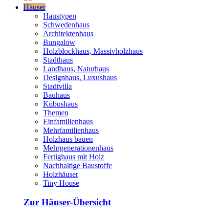
Häuser
Haustypen
Schwedenhaus
Architektenhaus
Bungalow
Holzblockhaus, Massivholzhaus
Stadthaus
Landhaus, Naturhaus
Designhaus, Luxushaus
Stadtvilla
Bauhaus
Kubushaus
Themen
Einfamilienhaus
Mehrfamilienhaus
Holzhaus bauen
Mehrgenerationenhaus
Fertighaus mit Holz
Nachhaltige Baustoffe
Holzhäuser
Tiny House
Zur Häuser-Übersicht