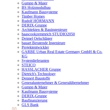
Gumpp & Maier
BS Holzmodulbau
Kaufmann Bausysteme
Timber Homes
Rudolf HÖRMANN
DERIX-Gruppe
Architekten & Bauingenieure
haascookzemmrich STUDIO2050
Deimel Oelschläger
bauart Beratende Ingenieure
Projektentwickler
GARBE Urban Real Estate Germany GmbH & Co.
KG
Systemlieferanten
STEICO
HASSLACHER Gruppe
Dietrich's Technology
Dennert Baustoffe
Generalunternehmer & Generalübernehmer
Gumpp & Maier
Kaufmann Bausysteme
DERIX-Gruppe
Baufinanzierung
GLS Bank