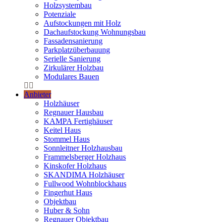
Holzsystembau
Potenziale
Aufstockungen mit Holz
Dachaufstockung Wohnungsbau
Fassadensanierung
Parkplatzüberbauung
Serielle Sanierung
Zirkulärer Holzbau
Modulares Bauen
Anbieter
Holzhäuser
Regnauer Hausbau
KAMPA Fertighäuser
Keitel Haus
Stommel Haus
Sonnleitner Holzhausbau
Frammelsberger Holzhaus
Kinskofer Holzhaus
SKANDIMA Holzhäuser
Fullwood Wohnblockhaus
Fingerhut Haus
Objektbau
Huber & Sohn
Regnauer Objektbau