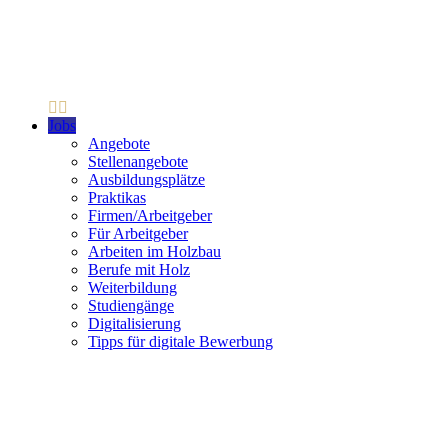
Jobs
Angebote
Stellenangebote
Ausbildungsplätze
Praktikas
Firmen/Arbeitgeber
Für Arbeitgeber
Arbeiten im Holzbau
Berufe mit Holz
Weiterbildung
Studiengänge
Digitalisierung
Tipps für digitale Bewerbung