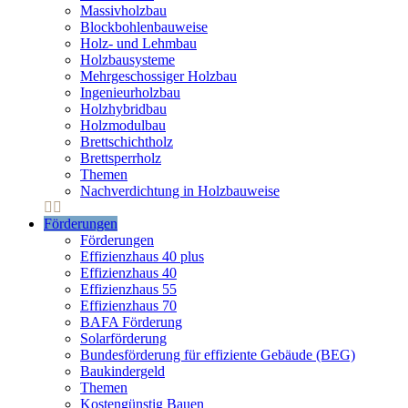
Massivholzbau
Blockbohlenbauweise
Holz- und Lehmbau
Holzbausysteme
Mehrgeschossiger Holzbau
Ingenieurholzbau
Holzhybridbau
Holzmodulbau
Brettschichtholz
Brettsperrholz
Themen
Nachverdichtung in Holzbauweise
Förderungen
Förderungen
Effizienzhaus 40 plus
Effizienzhaus 40
Effizienzhaus 55
Effizienzhaus 70
BAFA Förderung
Solarförderung
Bundesförderung für effiziente Gebäude (BEG)
Baukindergeld
Themen
Kostengünstig Bauen