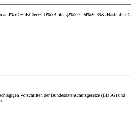
teDemand%5D%5Bfilter%5D%5Bjobtag2%5D=94%2C39&cHash=4da158
einschlägigen Vorschriften der Bundesdatenschutzgesetze (BDSG) und
en.