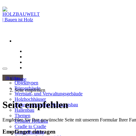
Objektbau
Home
Objekttypen
Bürogebäude
Seite empfehlen
Wertstatt- und Verwaltungsgebäude
Holzhochhäuser
Seite empfehlen
Mehrgeschossiger Wohnungsbau
Hallenbau
Themen
Empfehlen Sie Ihre gewünschte Seite mit unserem Formular Ihrer Fami
Urbaner Holzbau
Cradle to Cradle
Empfänger eintragen
Green Building