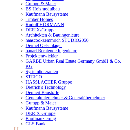
Gumpp & Maier
BS Holzmodulbau
Kaufmann Bausysteme
Timber Homes
Rudolf HÖRMANN
DERIX-Gruppe
Architekten & Bauingenieure
haascookzemmrich STUDIO2050
Deimel Oelschläger
bauart Beratende Ingenieure
Projektentwickler
GARBE Urban Real Estate Germany GmbH & Co.
KG
Systemlieferanten
STEICO
HASSLACHER Gruppe
Dietrich's Technology
Dennert Baustoffe
Generalunternehmer & Generalübernehmer
Gumpp & Maier
Kaufmann Bausysteme
DERIX-Gruppe
Baufinanzierung
GLS Bank