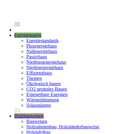
Energiesparen
Energiestandards
Plusenergiehaus
Nullenergiehaus
Passivhaus
Niedrigstenergiehaus
Niedrigenergiehaus
Effizienzhaus
Themen
Ökologisch bauen
CO2 neutrales Bauen
Erneuerbare Energien
Wärmedämmung
Solaranlagen
Holzbauweisen
Bauweisen
Holzrahmenbau, Holzständerbauweise
Holztafelbau