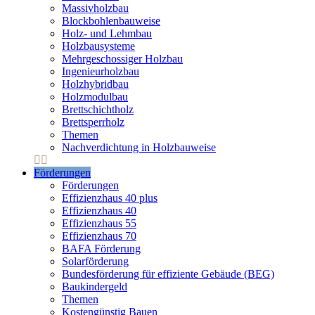
Massivholzbau
Blockbohlenbauweise
Holz- und Lehmbau
Holzbausysteme
Mehrgeschossiger Holzbau
Ingenieurholzbau
Holzhybridbau
Holzmodulbau
Brettschichtholz
Brettsperrholz
Themen
Nachverdichtung in Holzbauweise
Förderungen
Förderungen
Effizienzhaus 40 plus
Effizienzhaus 40
Effizienzhaus 55
Effizienzhaus 70
BAFA Förderung
Solarförderung
Bundesförderung für effiziente Gebäude (BEG)
Baukindergeld
Themen
Kostengünstig Bauen