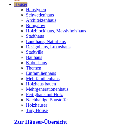
Häuser
Haustypen
Schwedenhaus
Architektenhaus
Bungalow
Holzblockhaus, Massivholzhaus
Stadthaus
Landhaus, Naturhaus
Designhaus, Luxushaus
Stadtvilla
Bauhaus
Kubushaus
Themen
Einfamilienhaus
Mehrfamilienhaus
Holzhaus bauen
Mehrgenerationenhaus
Fertighaus mit Holz
Nachhaltige Baustoffe
Holzhäuser
Tiny House
Zur Häuser-Übersicht