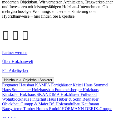
modernen Objektbau. Wir vernetzen Architekten, Tragwerksplaner
und Investoren mit leistungsfähigen Holzbau-Unternehmen. Ob
mehrgeschossiger Wohnungsbau, serielle Sanierung oder
Hybridbauweise – hier finden Sie Expertise.
Partner werden
Über Holzbauwelt
Für Arbeitgeber
Holzhaus & Objektbau Anbieter
Regnauer Hausbau
KAMPA Fertighäuser
Keitel Haus
Stommel
Haus
Sonnleitner Holzhausbau
Frammelsberger Holzhaus
Kinskofer Holzhaus
SKANDIMA Holzhäuser
Fullwood
Wohnblockhaus
Fingerhut Haus
Huber & Sohn
Regnauer
Objektbau
Gumpp & Maier
BS Holzmodulbau
Kaufmann
Bausysteme
Timber Homes
Rudolf HÖRMANN
DERIX-Gruppe