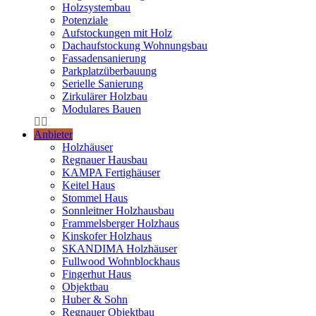
Holzsystembau
Potenziale
Aufstockungen mit Holz
Dachaufstockung Wohnungsbau
Fassadensanierung
Parkplatzüberbauung
Serielle Sanierung
Zirkulärer Holzbau
Modulares Bauen
Anbieter
Holzhäuser
Regnauer Hausbau
KAMPA Fertighäuser
Keitel Haus
Stommel Haus
Sonnleitner Holzhausbau
Frammelsberger Holzhaus
Kinskofer Holzhaus
SKANDIMA Holzhäuser
Fullwood Wohnblockhaus
Fingerhut Haus
Objektbau
Huber & Sohn
Regnauer Objektbau