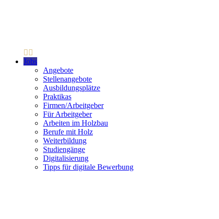
Jobs
Angebote
Stellenangebote
Ausbildungsplätze
Praktikas
Firmen/Arbeitgeber
Für Arbeitgeber
Arbeiten im Holzbau
Berufe mit Holz
Weiterbildung
Studiengänge
Digitalisierung
Tipps für digitale Bewerbung