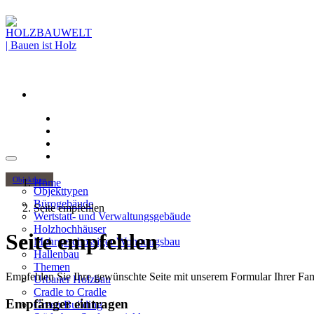
Objektbau
Home
Objekttypen
Bürogebäude
Seite empfehlen
Wertstatt- und Verwaltungsgebäude
Holzhochhäuser
Seite empfehlen
Mehrgeschossiger Wohnungsbau
Hallenbau
Themen
Empfehlen Sie Ihre gewünschte Seite mit unserem Formular Ihrer Fami
Urbaner Holzbau
Cradle to Cradle
Empfänger eintragen
Green Building