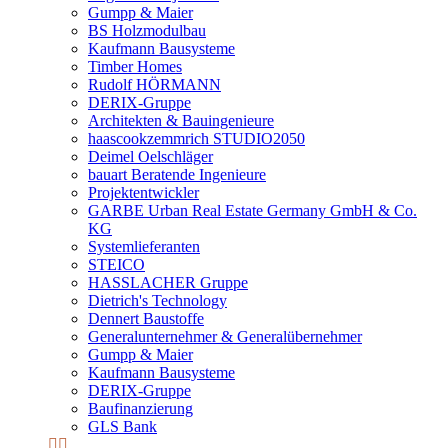
Gumpp & Maier
BS Holzmodulbau
Kaufmann Bausysteme
Timber Homes
Rudolf HÖRMANN
DERIX-Gruppe
Architekten & Bauingenieure
haascookzemmrich STUDIO2050
Deimel Oelschläger
bauart Beratende Ingenieure
Projektentwickler
GARBE Urban Real Estate Germany GmbH & Co.
KG
Systemlieferanten
STEICO
HASSLACHER Gruppe
Dietrich's Technology
Dennert Baustoffe
Generalunternehmer & Generalübernehmer
Gumpp & Maier
Kaufmann Bausysteme
DERIX-Gruppe
Baufinanzierung
GLS Bank