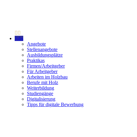
Jobs
Angebote
Stellenangebote
Ausbildungsplätze
Praktikas
Firmen/Arbeitgeber
Für Arbeitgeber
Arbeiten im Holzbau
Berufe mit Holz
Weiterbildung
Studiengänge
Digitalisierung
Tipps für digitale Bewerbung