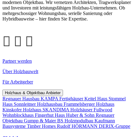
modernen Objektbau. Wir vernetzen Architekten, Tragwerksplaner
und Investoren mit leistungsfähigen Holzbau-Unternehmen. Ob
mehrgeschossiger Wohnungsbau, serielle Sanierung oder
Hybridbauweise – hier finden Sie Expertise.
Partner werden
Über Holzbauwelt
Für Arbeitgeber
Holzhaus & Objektbau Anbieter
Regnauer Hausbau
KAMPA Fertighäuser
Keitel Haus
Stommel
Haus
Sonnleitner Holzhausbau
Frammelsberger Holzhaus
Kinskofer Holzhaus
SKANDIMA Holzhäuser
Fullwood
Wohnblockhaus
Fingerhut Haus
Huber & Sohn
Regnauer
Objektbau
Gumpp & Maier
BS Holzmodulbau
Kaufmann
Bausysteme
Timber Homes
Rudolf HÖRMANN
DERIX-Gruppe