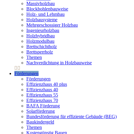
Massivholzbau
Blockbohlenbauweise
Holz- und Lehmbau
Holzbausysteme
Mehrgeschossiger Holzbau
Ingenieurholzbau
Holzhybridbau
Holzmodulbau
Brettschichtholz
Brettsperrholz
Themen
Nachverdichtung in Holzbauweise
Förderungen
Förderungen
Effizienzhaus 40 plus
Effizienzhaus 40
Effizienzhaus 55
Effizienzhaus 70
BAFA Förderung
Solarförderung
Bundesförderung für effiziente Gebäude (BEG)
Baukindergeld
Themen
Kostengünstig Bauen