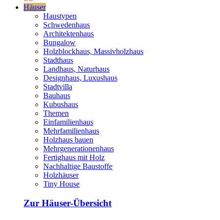
Häuser
Haustypen
Schwedenhaus
Architektenhaus
Bungalow
Holzblockhaus, Massivholzhaus
Stadthaus
Landhaus, Naturhaus
Designhaus, Luxushaus
Stadtvilla
Bauhaus
Kubushaus
Themen
Einfamilienhaus
Mehrfamilienhaus
Holzhaus bauen
Mehrgenerationenhaus
Fertighaus mit Holz
Nachhaltige Baustoffe
Holzhäuser
Tiny House
Zur Häuser-Übersicht