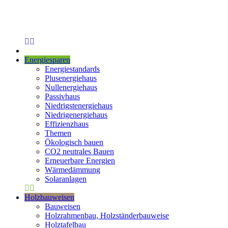
Energiesparen
Energiestandards
Plusenergiehaus
Nullenergiehaus
Passivhaus
Niedrigstenergiehaus
Niedrigenergiehaus
Effizienzhaus
Themen
Ökologisch bauen
CO2 neutrales Bauen
Erneuerbare Energien
Wärmedämmung
Solaranlagen
Holzbauweisen
Bauweisen
Holzrahmenbau, Holzständerbauweise
Holztafelbau