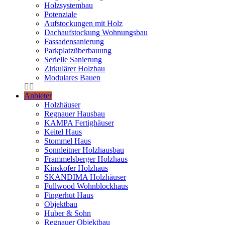
Holzsystembau
Potenziale
Aufstockungen mit Holz
Dachaufstockung Wohnungsbau
Fassadensanierung
Parkplatzüberbauung
Serielle Sanierung
Zirkulärer Holzbau
Modulares Bauen
Anbieter
Holzhäuser
Regnauer Hausbau
KAMPA Fertighäuser
Keitel Haus
Stommel Haus
Sonnleitner Holzhausbau
Frammelsberger Holzhaus
Kinskofer Holzhaus
SKANDIMA Holzhäuser
Fullwood Wohnblockhaus
Fingerhut Haus
Objektbau
Huber & Sohn
Regnauer Objektbau