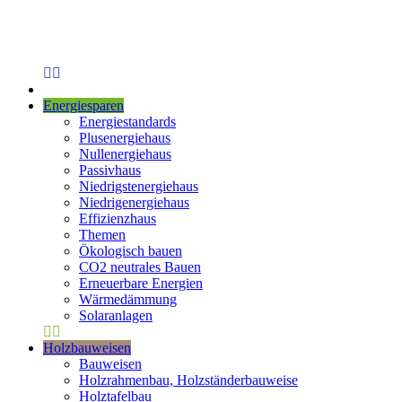
Energiesparen
Energiestandards
Plusenergiehaus
Nullenergiehaus
Passivhaus
Niedrigstenergiehaus
Niedrigenergiehaus
Effizienzhaus
Themen
Ökologisch bauen
CO2 neutrales Bauen
Erneuerbare Energien
Wärmedämmung
Solaranlagen
Holzbauweisen
Bauweisen
Holzrahmenbau, Holzständerbauweise
Holztafelbau