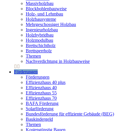
Massivholzbau
Blockbohlenbauweise
Holz- und Lehmbau
Holzbausysteme
Mehrgeschossiger Holzbau
Ingenieurholzbau
Holzhybridbau
Holzmodulbau
Brettschichtholz
Brettsperrholz
Themen
Nachverdichtung in Holzbauweise
Förderungen
Förderungen
Effizienzhaus 40 plus
Effizienzhaus 40
Effizienzhaus 55
Effizienzhaus 70
BAFA Förderung
Solarförderung
Bundesförderung für effiziente Gebäude (BEG)
Baukindergeld
Themen
Kostengünstig Bauen