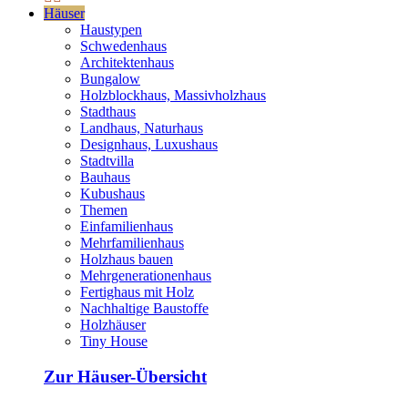
Häuser
Haustypen
Schwedenhaus
Architektenhaus
Bungalow
Holzblockhaus, Massivholzhaus
Stadthaus
Landhaus, Naturhaus
Designhaus, Luxushaus
Stadtvilla
Bauhaus
Kubushaus
Themen
Einfamilienhaus
Mehrfamilienhaus
Holzhaus bauen
Mehrgenerationenhaus
Fertighaus mit Holz
Nachhaltige Baustoffe
Holzhäuser
Tiny House
Zur Häuser-Übersicht