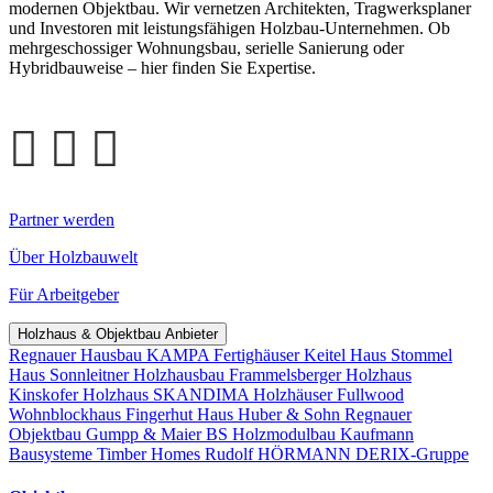
modernen Objektbau. Wir vernetzen Architekten, Tragwerksplaner
und Investoren mit leistungsfähigen Holzbau-Unternehmen. Ob
mehrgeschossiger Wohnungsbau, serielle Sanierung oder
Hybridbauweise – hier finden Sie Expertise.
Partner werden
Über Holzbauwelt
Für Arbeitgeber
Holzhaus & Objektbau Anbieter
Regnauer Hausbau
KAMPA Fertighäuser
Keitel Haus
Stommel
Haus
Sonnleitner Holzhausbau
Frammelsberger Holzhaus
Kinskofer Holzhaus
SKANDIMA Holzhäuser
Fullwood
Wohnblockhaus
Fingerhut Haus
Huber & Sohn
Regnauer
Objektbau
Gumpp & Maier
BS Holzmodulbau
Kaufmann
Bausysteme
Timber Homes
Rudolf HÖRMANN
DERIX-Gruppe