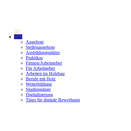
Jobs
Angebote
Stellenangebote
Ausbildungsplätze
Praktikas
Firmen/Arbeitgeber
Für Arbeitgeber
Arbeiten im Holzbau
Berufe mit Holz
Weiterbildung
Studiengänge
Digitalisierung
Tipps für digitale Bewerbung