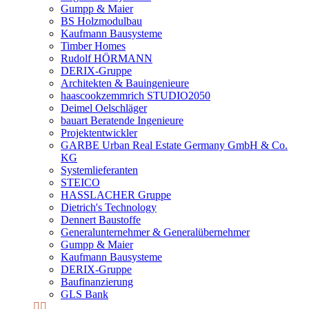
Gumpp & Maier
BS Holzmodulbau
Kaufmann Bausysteme
Timber Homes
Rudolf HÖRMANN
DERIX-Gruppe
Architekten & Bauingenieure
haascookzemmrich STUDIO2050
Deimel Oelschläger
bauart Beratende Ingenieure
Projektentwickler
GARBE Urban Real Estate Germany GmbH & Co.
KG
Systemlieferanten
STEICO
HASSLACHER Gruppe
Dietrich's Technology
Dennert Baustoffe
Generalunternehmer & Generalübernehmer
Gumpp & Maier
Kaufmann Bausysteme
DERIX-Gruppe
Baufinanzierung
GLS Bank