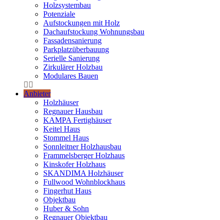
Holzsystembau
Potenziale
Aufstockungen mit Holz
Dachaufstockung Wohnungsbau
Fassadensanierung
Parkplatzüberbauung
Serielle Sanierung
Zirkulärer Holzbau
Modulares Bauen
Anbieter
Holzhäuser
Regnauer Hausbau
KAMPA Fertighäuser
Keitel Haus
Stommel Haus
Sonnleitner Holzhausbau
Frammelsberger Holzhaus
Kinskofer Holzhaus
SKANDIMA Holzhäuser
Fullwood Wohnblockhaus
Fingerhut Haus
Objektbau
Huber & Sohn
Regnauer Objektbau