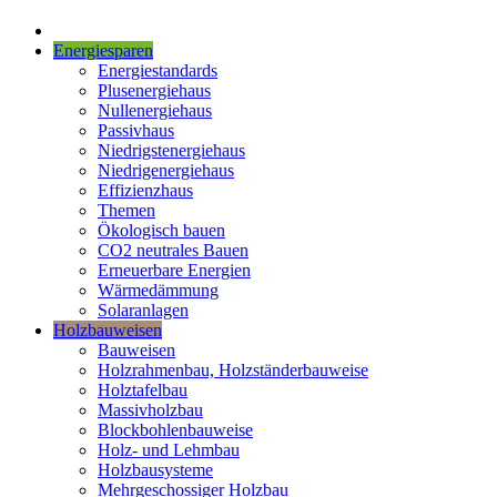
Energiesparen
Energiestandards
Plusenergiehaus
Nullenergiehaus
Passivhaus
Niedrigstenergiehaus
Niedrigenergiehaus
Effizienzhaus
Themen
Ökologisch bauen
CO2 neutrales Bauen
Erneuerbare Energien
Wärmedämmung
Solaranlagen
Holzbauweisen
Bauweisen
Holzrahmenbau, Holzständerbauweise
Holztafelbau
Massivholzbau
Blockbohlenbauweise
Holz- und Lehmbau
Holzbausysteme
Mehrgeschossiger Holzbau