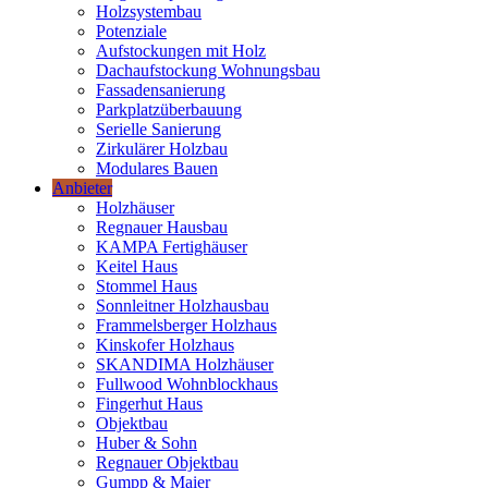
Holzsystembau
Potenziale
Aufstockungen mit Holz
Dachaufstockung Wohnungsbau
Fassadensanierung
Parkplatzüberbauung
Serielle Sanierung
Zirkulärer Holzbau
Modulares Bauen
Anbieter
Holzhäuser
Regnauer Hausbau
KAMPA Fertighäuser
Keitel Haus
Stommel Haus
Sonnleitner Holzhausbau
Frammelsberger Holzhaus
Kinskofer Holzhaus
SKANDIMA Holzhäuser
Fullwood Wohnblockhaus
Fingerhut Haus
Objektbau
Huber & Sohn
Regnauer Objektbau
Gumpp & Maier