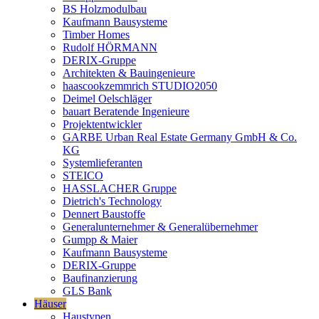
BS Holzmodulbau
Kaufmann Bausysteme
Timber Homes
Rudolf HÖRMANN
DERIX-Gruppe
Architekten & Bauingenieure
haascookzemmrich STUDIO2050
Deimel Oelschläger
bauart Beratende Ingenieure
Projektentwickler
GARBE Urban Real Estate Germany GmbH & Co.
KG
Systemlieferanten
STEICO
HASSLACHER Gruppe
Dietrich's Technology
Dennert Baustoffe
Generalunternehmer & Generalübernehmer
Gumpp & Maier
Kaufmann Bausysteme
DERIX-Gruppe
Baufinanzierung
GLS Bank
Häuser
Haustypen