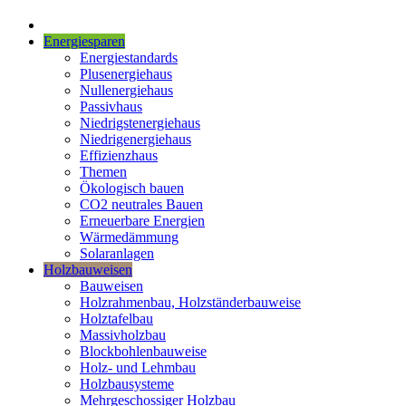
Energiesparen
Energiestandards
Plusenergiehaus
Nullenergiehaus
Passivhaus
Niedrigstenergiehaus
Niedrigenergiehaus
Effizienzhaus
Themen
Ökologisch bauen
CO2 neutrales Bauen
Erneuerbare Energien
Wärmedämmung
Solaranlagen
Holzbauweisen
Bauweisen
Holzrahmenbau, Holzständerbauweise
Holztafelbau
Massivholzbau
Blockbohlenbauweise
Holz- und Lehmbau
Holzbausysteme
Mehrgeschossiger Holzbau