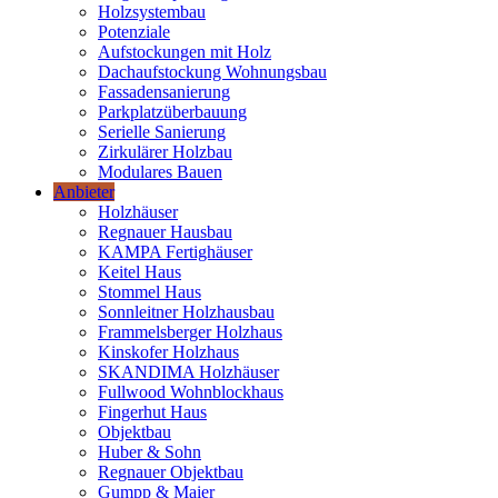
Holzsystembau
Potenziale
Aufstockungen mit Holz
Dachaufstockung Wohnungsbau
Fassadensanierung
Parkplatzüberbauung
Serielle Sanierung
Zirkulärer Holzbau
Modulares Bauen
Anbieter
Holzhäuser
Regnauer Hausbau
KAMPA Fertighäuser
Keitel Haus
Stommel Haus
Sonnleitner Holzhausbau
Frammelsberger Holzhaus
Kinskofer Holzhaus
SKANDIMA Holzhäuser
Fullwood Wohnblockhaus
Fingerhut Haus
Objektbau
Huber & Sohn
Regnauer Objektbau
Gumpp & Maier