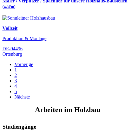
Maler / Verputzer / Spachtler für unsere Holzhaus-Baustellen
(w/d/m)
Vollzeit
Produktion & Montage
DE-94496
Ortenburg
Vorherige
1
2
3
4
5
Nächste
Arbeiten im Holzbau
Studiengänge