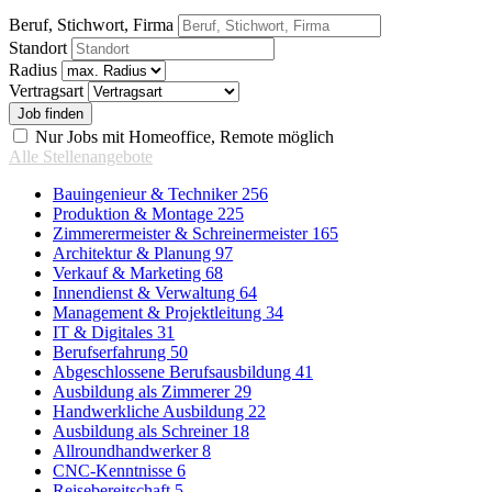
Beruf, Stichwort, Firma
Standort
Radius
Vertragsart
Nur Jobs mit Homeoffice, Remote möglich
Alle Stellenangebote
Bauingenieur & Techniker
256
Produktion & Montage
225
Zimmerermeister & Schreinermeister
165
Architektur & Planung
97
Verkauf & Marketing
68
Innendienst & Verwaltung
64
Management & Projektleitung
34
IT & Digitales
31
Berufserfahrung
50
Abgeschlossene Berufsausbildung
41
Ausbildung als Zimmerer
29
Handwerkliche Ausbildung
22
Ausbildung als Schreiner
18
Allroundhandwerker
8
CNC-Kenntnisse
6
Reisebereitschaft
5