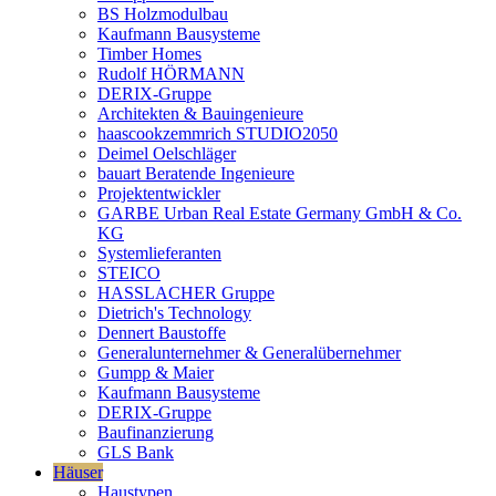
BS Holzmodulbau
Kaufmann Bausysteme
Timber Homes
Rudolf HÖRMANN
DERIX-Gruppe
Architekten & Bauingenieure
haascookzemmrich STUDIO2050
Deimel Oelschläger
bauart Beratende Ingenieure
Projektentwickler
GARBE Urban Real Estate Germany GmbH & Co.
KG
Systemlieferanten
STEICO
HASSLACHER Gruppe
Dietrich's Technology
Dennert Baustoffe
Generalunternehmer & Generalübernehmer
Gumpp & Maier
Kaufmann Bausysteme
DERIX-Gruppe
Baufinanzierung
GLS Bank
Häuser
Haustypen