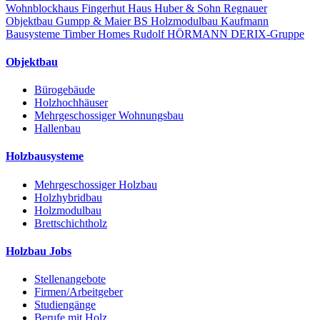
Wohnblockhaus
Fingerhut Haus
Huber & Sohn
Regnauer
Objektbau
Gumpp & Maier
BS Holzmodulbau
Kaufmann
Bausysteme
Timber Homes
Rudolf HÖRMANN
DERIX-Gruppe
Objektbau
Bürogebäude
Holzhochhäuser
Mehrgeschossiger Wohnungsbau
Hallenbau
Holzbausysteme
Mehrgeschossiger Holzbau
Holzhybridbau
Holzmodulbau
Brettschichtholz
Holzbau Jobs
Stellenangebote
Firmen/Arbeitgeber
Studiengänge
Berufe mit Holz