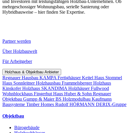
und Investoren mit leistungsfähigen Holzbau-Unternehmen. Ob
mehrgeschossiger Wohnungsbau, serielle Sanierung oder
Hybridbauweise – hier finden Sie Expertise.
Partner werden
Über Holzbauwelt
Für Arbeitgeber
Holzhaus & Objektbau Anbieter
Regnauer Hausbau
KAMPA Fertighäuser
Keitel Haus
Stommel
Haus
Sonnleitner Holzhausbau
Frammelsberger Holzhaus
Kinskofer Holzhaus
SKANDIMA Holzhäuser
Fullwood
Wohnblockhaus
Fingerhut Haus
Huber & Sohn
Regnauer
Objektbau
Gumpp & Maier
BS Holzmodulbau
Kaufmann
Bausysteme
Timber Homes
Rudolf HÖRMANN
DERIX-Gruppe
Objektbau
Bürogebäude
Holzhochhäuser