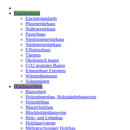
Energiesparen
Energiestandards
Plusenergiehaus
Nullenergiehaus
Passivhaus
Niedrigstenergiehaus
Niedrigenergiehaus
Effizienzhaus
Themen
Ökologisch bauen
CO2 neutrales Bauen
Erneuerbare Energien
Wärmedämmung
Solaranlagen
Holzbauweisen
Bauweisen
Holzrahmenbau, Holzständerbauweise
Holztafelbau
Massivholzbau
Blockbohlenbauweise
Holz- und Lehmbau
Holzbausysteme
Mehrgeschossiger Holzbau