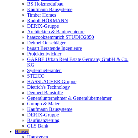
BS Holzmodulbau
Kaufmann Bausysteme
Timber Homes
Rudolf HÖRMANN
DERIX-Gruppe
Architekten & Bauingenieure
haascookzemmrich STUDIO2050
Deimel Oelschläger
bauart Beratende Ingenieure
Projektentwickler
GARBE Urban Real Estate Germany GmbH & Co.
KG
Systemlieferanten
STEICO
HASSLACHER Gruppe
Dietrich's Technology
Dennert Baustoffe
Generalunternehmer & Generalübernehmer
Gumpp & Maier
Kaufmann Bausysteme
DERIX-Gruppe
Baufinanzierung
GLS Bank
Häuser
Haustypen