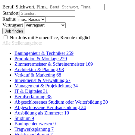
Beruf, Stichwort, Firma
Standort
Radius
Vertragsart
Nur Jobs mit Homeoffice, Remote möglich
Alle Stellenangebote
Bauingenieur & Techniker
259
Produktion & Montage
229
Zimmerermeister & Schreinermeister
169
Architektur & Planung
98
Verkauf & Marketing
68
Innendienst & Verwaltung
67
Management & Projektleitung
34
IT & Digitales
31
Berufserfahrung
38
Abgeschlossenes Studium oder Weiterbildung
30
Abgeschlossene Berufsausbildung
24
Ausbildung als Zimmerer
10
Studium
9
Bauingenieurwesen
9
Tragwerksplanung
7
Holzbauerfahrung
7