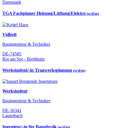
Darmstadt
TGA Fachplaner Heizung/Lüftung/Elektro
(w/d/m)
Vollzeit
Bauingenieur & Techniker
DE-74585
Rot am See - Brettheim
Werkstudent/-in Tragwerksplanung
(w/d/m)
Werkstudent
Bauingenieur & Techniker
DE-36341
Lauterbach
Ingenieur/-in für Bauphysik
(w/d/m)