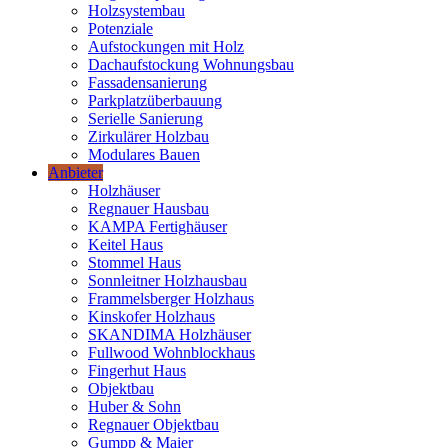
Holzsystembau
Potenziale
Aufstockungen mit Holz
Dachaufstockung Wohnungsbau
Fassadensanierung
Parkplatzüberbauung
Serielle Sanierung
Zirkulärer Holzbau
Modulares Bauen
Anbieter
Holzhäuser
Regnauer Hausbau
KAMPA Fertighäuser
Keitel Haus
Stommel Haus
Sonnleitner Holzhausbau
Frammelsberger Holzhaus
Kinskofer Holzhaus
SKANDIMA Holzhäuser
Fullwood Wohnblockhaus
Fingerhut Haus
Objektbau
Huber & Sohn
Regnauer Objektbau
Gumpp & Maier