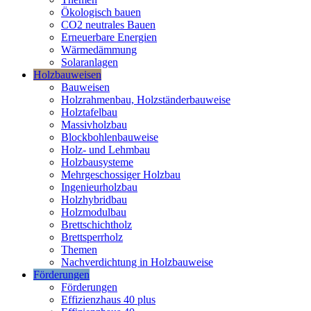
Ökologisch bauen
CO2 neutrales Bauen
Erneuerbare Energien
Wärmedämmung
Solaranlagen
Holzbauweisen
Bauweisen
Holzrahmenbau, Holzständerbauweise
Holztafelbau
Massivholzbau
Blockbohlenbauweise
Holz- und Lehmbau
Holzbausysteme
Mehrgeschossiger Holzbau
Ingenieurholzbau
Holzhybridbau
Holzmodulbau
Brettschichtholz
Brettsperrholz
Themen
Nachverdichtung in Holzbauweise
Förderungen
Förderungen
Effizienzhaus 40 plus