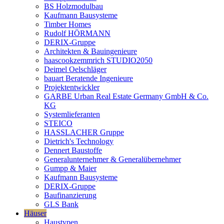
BS Holzmodulbau
Kaufmann Bausysteme
Timber Homes
Rudolf HÖRMANN
DERIX-Gruppe
Architekten & Bauingenieure
haascookzemmrich STUDIO2050
Deimel Oelschläger
bauart Beratende Ingenieure
Projektentwickler
GARBE Urban Real Estate Germany GmbH & Co.
KG
Systemlieferanten
STEICO
HASSLACHER Gruppe
Dietrich's Technology
Dennert Baustoffe
Generalunternehmer & Generalübernehmer
Gumpp & Maier
Kaufmann Bausysteme
DERIX-Gruppe
Baufinanzierung
GLS Bank
Häuser
Haustypen