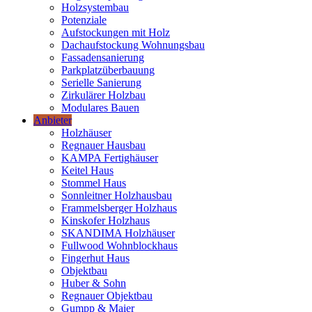
Holzsystembau
Potenziale
Aufstockungen mit Holz
Dachaufstockung Wohnungsbau
Fassadensanierung
Parkplatzüberbauung
Serielle Sanierung
Zirkulärer Holzbau
Modulares Bauen
Anbieter
Holzhäuser
Regnauer Hausbau
KAMPA Fertighäuser
Keitel Haus
Stommel Haus
Sonnleitner Holzhausbau
Frammelsberger Holzhaus
Kinskofer Holzhaus
SKANDIMA Holzhäuser
Fullwood Wohnblockhaus
Fingerhut Haus
Objektbau
Huber & Sohn
Regnauer Objektbau
Gumpp & Maier