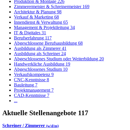
Produktion & Montage
226
Zimmerermeister & Schreinermeister
169
Architektur & Planung
98
Verkauf & Marketing
68
Innendienst & Verwaltung
65
Management & Projektleitung
34
IT & Digitales
31
Berufserfahrung
117
Abgeschlossene Berufsausbildung
68
Ausbildung als Zimmerer
41
Ausbildung als Schreiner
24
Abgeschlossenes Studium oder Weiterbildung
20
Handwerkliche Ausbildung
19
Abgeschlossenes Studium
10
Verkaufskompetenz
9
CNC-Kenntnisse
8
Bauleitung
7
Projektmanagement
7
CAD-Kenntnisse
7
...
Aktuelle Stellenangebote
117
Schreiner / Zimmerer
(w/d/m)