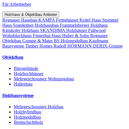
Für Arbeitgeber
Holzhaus & Objektbau Anbieter
Regnauer Hausbau
KAMPA Fertighäuser
Keitel Haus
Stommel
Haus
Sonnleitner Holzhausbau
Frammelsberger Holzhaus
Kinskofer Holzhaus
SKANDIMA Holzhäuser
Fullwood
Wohnblockhaus
Fingerhut Haus
Huber & Sohn
Regnauer
Objektbau
Gumpp & Maier
BS Holzmodulbau
Kaufmann
Bausysteme
Timber Homes
Rudolf HÖRMANN
DERIX-Gruppe
Objektbau
Bürogebäude
Holzhochhäuser
Mehrgeschossiger Wohnungsbau
Hallenbau
Holzbausysteme
Mehrgeschossiger Holzbau
Holzhybridbau
Holzmodulbau
Brettschichtholz