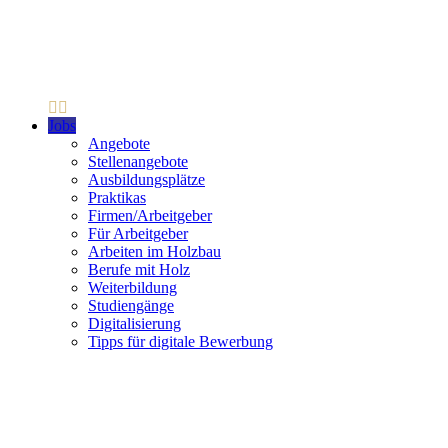
Jobs
Angebote
Stellenangebote
Ausbildungsplätze
Praktikas
Firmen/Arbeitgeber
Für Arbeitgeber
Arbeiten im Holzbau
Berufe mit Holz
Weiterbildung
Studiengänge
Digitalisierung
Tipps für digitale Bewerbung