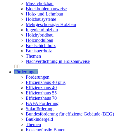
Massivholzbau
Blockbohlenbauweise
Holz- und Lehmbau
Holzbausysteme
Mehrgeschossiger Holzbau
Ingenieurholzbau
Holzhybridbau
Holzmodulbau
Brettschichtholz
Brettsperrholz
Themen
Nachverdichtung in Holzbauweise
Förderungen
Förderungen
Effizienzhaus 40 plus
Effizienzhaus 40
Effizienzhaus 55
Effizienzhaus 70
BAFA Förderung
Solarförderung
Bundesförderung für effiziente Gebäude (BEG)
Baukindergeld
Themen
Kostengünstig Bauen