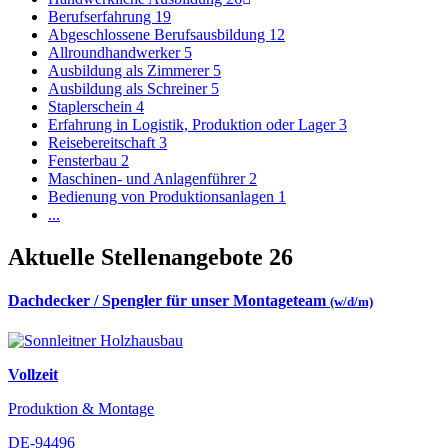
Berufserfahrung
19
Abgeschlossene Berufsausbildung
12
Allroundhandwerker
5
Ausbildung als Zimmerer
5
Ausbildung als Schreiner
5
Staplerschein
4
Erfahrung in Logistik, Produktion oder Lager
3
Reisebereitschaft
3
Fensterbau
2
Maschinen- und Anlagenführer
2
Bedienung von Produktionsanlagen
1
...
Aktuelle Stellenangebote
26
Dachdecker / Spengler für unser Montageteam
(w/d/m)
Vollzeit
Produktion & Montage
DE-94496