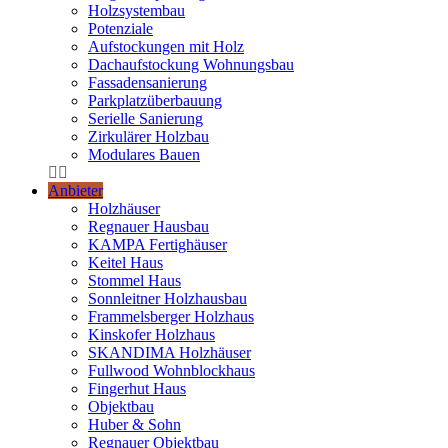
Holzsystembau
Potenziale
Aufstockungen mit Holz
Dachaufstockung Wohnungsbau
Fassadensanierung
Parkplatzüberbauung
Serielle Sanierung
Zirkulärer Holzbau
Modulares Bauen
Anbieter
Holzhäuser
Regnauer Hausbau
KAMPA Fertighäuser
Keitel Haus
Stommel Haus
Sonnleitner Holzhausbau
Frammelsberger Holzhaus
Kinskofer Holzhaus
SKANDIMA Holzhäuser
Fullwood Wohnblockhaus
Fingerhut Haus
Objektbau
Huber & Sohn
Regnauer Objektbau