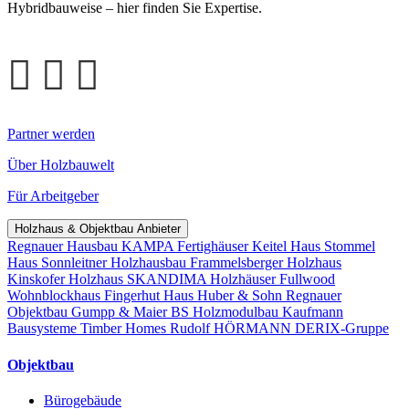
Hybridbauweise – hier finden Sie Expertise.
Partner werden
Über Holzbauwelt
Für Arbeitgeber
Holzhaus & Objektbau Anbieter
Regnauer Hausbau
KAMPA Fertighäuser
Keitel Haus
Stommel
Haus
Sonnleitner Holzhausbau
Frammelsberger Holzhaus
Kinskofer Holzhaus
SKANDIMA Holzhäuser
Fullwood
Wohnblockhaus
Fingerhut Haus
Huber & Sohn
Regnauer
Objektbau
Gumpp & Maier
BS Holzmodulbau
Kaufmann
Bausysteme
Timber Homes
Rudolf HÖRMANN
DERIX-Gruppe
Objektbau
Bürogebäude