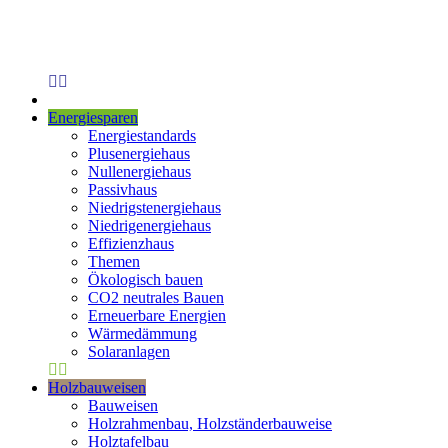
Energiesparen
Energiestandards
Plusenergiehaus
Nullenergiehaus
Passivhaus
Niedrigstenergiehaus
Niedrigenergiehaus
Effizienzhaus
Themen
Ökologisch bauen
CO2 neutrales Bauen
Erneuerbare Energien
Wärmedämmung
Solaranlagen
Holzbauweisen
Bauweisen
Holzrahmenbau, Holzständerbauweise
Holztafelbau