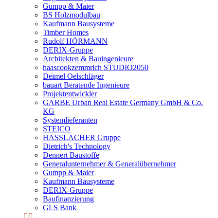
Gumpp & Maier
BS Holzmodulbau
Kaufmann Bausysteme
Timber Homes
Rudolf HÖRMANN
DERIX-Gruppe
Architekten & Bauingenieure
haascookzemmrich STUDIO2050
Deimel Oelschläger
bauart Beratende Ingenieure
Projektentwickler
GARBE Urban Real Estate Germany GmbH & Co.
KG
Systemlieferanten
STEICO
HASSLACHER Gruppe
Dietrich's Technology
Dennert Baustoffe
Generalunternehmer & Generalübernehmer
Gumpp & Maier
Kaufmann Bausysteme
DERIX-Gruppe
Baufinanzierung
GLS Bank