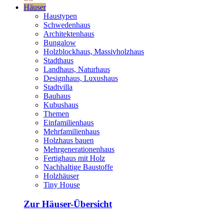
Häuser
Haustypen
Schwedenhaus
Architektenhaus
Bungalow
Holzblockhaus, Massivholzhaus
Stadthaus
Landhaus, Naturhaus
Designhaus, Luxushaus
Stadtvilla
Bauhaus
Kubushaus
Themen
Einfamilienhaus
Mehrfamilienhaus
Holzhaus bauen
Mehrgenerationenhaus
Fertighaus mit Holz
Nachhaltige Baustoffe
Holzhäuser
Tiny House
Zur Häuser-Übersicht