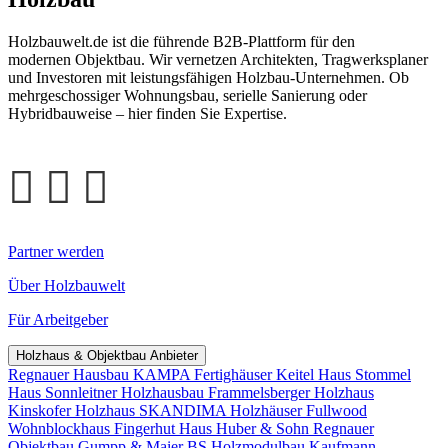
Holzbauwelt.de ist die führende B2B-Plattform für den
modernen Objektbau. Wir vernetzen Architekten, Tragwerksplaner
und Investoren mit leistungsfähigen Holzbau-Unternehmen. Ob
mehrgeschossiger Wohnungsbau, serielle Sanierung oder
Hybridbauweise – hier finden Sie Expertise.
Partner werden
Über Holzbauwelt
Für Arbeitgeber
Holzhaus & Objektbau Anbieter
Regnauer Hausbau
KAMPA Fertighäuser
Keitel Haus
Stommel
Haus
Sonnleitner Holzhausbau
Frammelsberger Holzhaus
Kinskofer Holzhaus
SKANDIMA Holzhäuser
Fullwood
Wohnblockhaus
Fingerhut Haus
Huber & Sohn
Regnauer
Objektbau
Gumpp & Maier
BS Holzmodulbau
Kaufmann