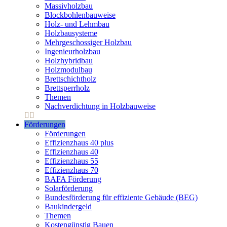
Massivholzbau
Blockbohlenbauweise
Holz- und Lehmbau
Holzbausysteme
Mehrgeschossiger Holzbau
Ingenieurholzbau
Holzhybridbau
Holzmodulbau
Brettschichtholz
Brettsperrholz
Themen
Nachverdichtung in Holzbauweise
Förderungen
Förderungen
Effizienzhaus 40 plus
Effizienzhaus 40
Effizienzhaus 55
Effizienzhaus 70
BAFA Förderung
Solarförderung
Bundesförderung für effiziente Gebäude (BEG)
Baukindergeld
Themen
Kostengünstig Bauen