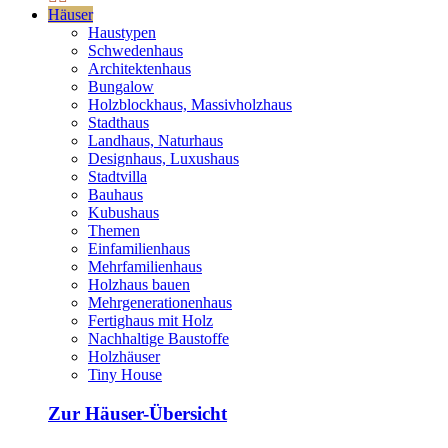
Häuser
Haustypen
Schwedenhaus
Architektenhaus
Bungalow
Holzblockhaus, Massivholzhaus
Stadthaus
Landhaus, Naturhaus
Designhaus, Luxushaus
Stadtvilla
Bauhaus
Kubushaus
Themen
Einfamilienhaus
Mehrfamilienhaus
Holzhaus bauen
Mehrgenerationenhaus
Fertighaus mit Holz
Nachhaltige Baustoffe
Holzhäuser
Tiny House
Zur Häuser-Übersicht