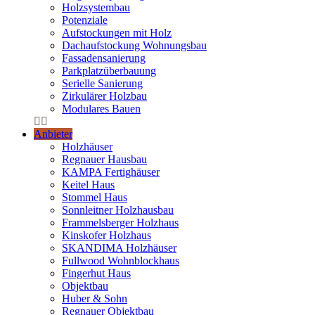
Holzsystembau
Potenziale
Aufstockungen mit Holz
Dachaufstockung Wohnungsbau
Fassadensanierung
Parkplatzüberbauung
Serielle Sanierung
Zirkulärer Holzbau
Modulares Bauen
Anbieter
Holzhäuser
Regnauer Hausbau
KAMPA Fertighäuser
Keitel Haus
Stommel Haus
Sonnleitner Holzhausbau
Frammelsberger Holzhaus
Kinskofer Holzhaus
SKANDIMA Holzhäuser
Fullwood Wohnblockhaus
Fingerhut Haus
Objektbau
Huber & Sohn
Regnauer Objektbau