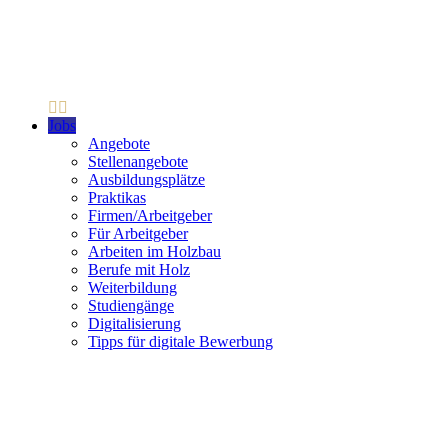
Jobs
Angebote
Stellenangebote
Ausbildungsplätze
Praktikas
Firmen/Arbeitgeber
Für Arbeitgeber
Arbeiten im Holzbau
Berufe mit Holz
Weiterbildung
Studiengänge
Digitalisierung
Tipps für digitale Bewerbung