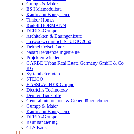
Gumpp & Maier
BS Holzmodulbau
Kaufmann Bausysteme
Timber Homes
Rudolf HÖRMANN
DERIX-Gruppe
Architekten & Bauingenieure
haascookzemmrich STUDIO2050
Deimel Oelschläger
bauart Beratende Ingenieure
Projektentwickler
GARBE Urban Real Estate Germany GmbH & Co.
KG
Systemlieferanten
STEICO
HASSLACHER Gruppe
Dietrich's Technology
Dennert Baustoffe
Generalunternehmer & Generalübernehmer
Gumpp & Maier
Kaufmann Bausysteme
DERIX-Gruppe
Baufinanzierung
GLS Bank