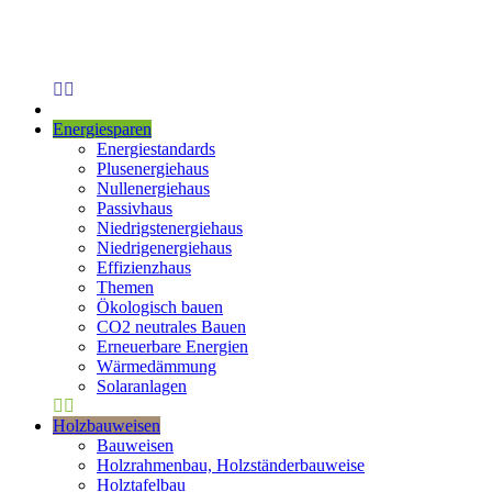
Energiesparen
Energiestandards
Plusenergiehaus
Nullenergiehaus
Passivhaus
Niedrigstenergiehaus
Niedrigenergiehaus
Effizienzhaus
Themen
Ökologisch bauen
CO2 neutrales Bauen
Erneuerbare Energien
Wärmedämmung
Solaranlagen
Holzbauweisen
Bauweisen
Holzrahmenbau, Holzständerbauweise
Holztafelbau