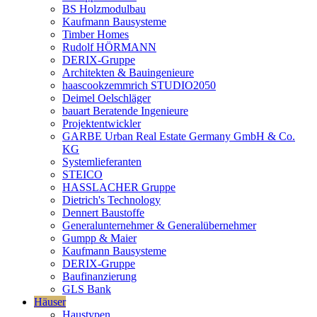
BS Holzmodulbau
Kaufmann Bausysteme
Timber Homes
Rudolf HÖRMANN
DERIX-Gruppe
Architekten & Bauingenieure
haascookzemmrich STUDIO2050
Deimel Oelschläger
bauart Beratende Ingenieure
Projektentwickler
GARBE Urban Real Estate Germany GmbH & Co.
KG
Systemlieferanten
STEICO
HASSLACHER Gruppe
Dietrich's Technology
Dennert Baustoffe
Generalunternehmer & Generalübernehmer
Gumpp & Maier
Kaufmann Bausysteme
DERIX-Gruppe
Baufinanzierung
GLS Bank
Häuser
Haustypen