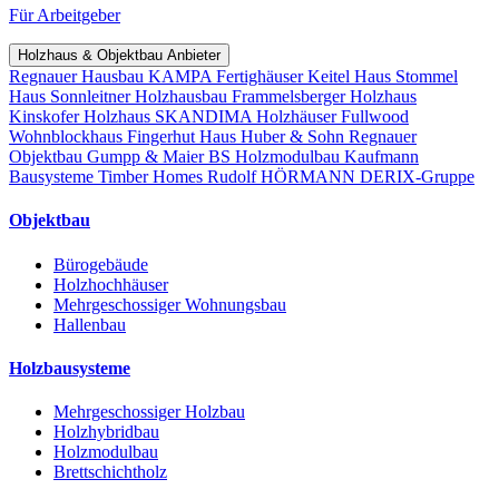
Für Arbeitgeber
Holzhaus & Objektbau Anbieter
Regnauer Hausbau
KAMPA Fertighäuser
Keitel Haus
Stommel
Haus
Sonnleitner Holzhausbau
Frammelsberger Holzhaus
Kinskofer Holzhaus
SKANDIMA Holzhäuser
Fullwood
Wohnblockhaus
Fingerhut Haus
Huber & Sohn
Regnauer
Objektbau
Gumpp & Maier
BS Holzmodulbau
Kaufmann
Bausysteme
Timber Homes
Rudolf HÖRMANN
DERIX-Gruppe
Objektbau
Bürogebäude
Holzhochhäuser
Mehrgeschossiger Wohnungsbau
Hallenbau
Holzbausysteme
Mehrgeschossiger Holzbau
Holzhybridbau
Holzmodulbau
Brettschichtholz