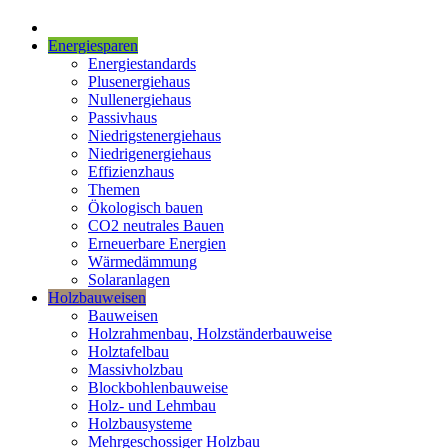
Energiesparen
Energiestandards
Plusenergiehaus
Nullenergiehaus
Passivhaus
Niedrigstenergiehaus
Niedrigenergiehaus
Effizienzhaus
Themen
Ökologisch bauen
CO2 neutrales Bauen
Erneuerbare Energien
Wärmedämmung
Solaranlagen
Holzbauweisen
Bauweisen
Holzrahmenbau, Holzständerbauweise
Holztafelbau
Massivholzbau
Blockbohlenbauweise
Holz- und Lehmbau
Holzbausysteme
Mehrgeschossiger Holzbau