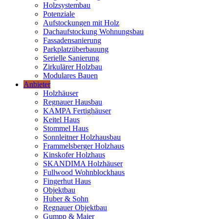
Holzsystembau
Potenziale
Aufstockungen mit Holz
Dachaufstockung Wohnungsbau
Fassadensanierung
Parkplatzüberbauung
Serielle Sanierung
Zirkulärer Holzbau
Modulares Bauen
Anbieter
Holzhäuser
Regnauer Hausbau
KAMPA Fertighäuser
Keitel Haus
Stommel Haus
Sonnleitner Holzhausbau
Frammelsberger Holzhaus
Kinskofer Holzhaus
SKANDIMA Holzhäuser
Fullwood Wohnblockhaus
Fingerhut Haus
Objektbau
Huber & Sohn
Regnauer Objektbau
Gumpp & Maier