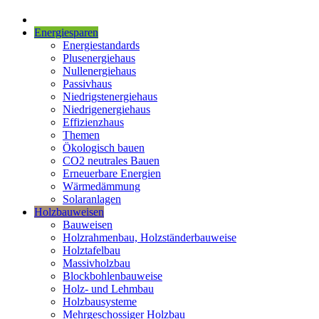
Energiesparen
Energiestandards
Plusenergiehaus
Nullenergiehaus
Passivhaus
Niedrigstenergiehaus
Niedrigenergiehaus
Effizienzhaus
Themen
Ökologisch bauen
CO2 neutrales Bauen
Erneuerbare Energien
Wärmedämmung
Solaranlagen
Holzbauweisen
Bauweisen
Holzrahmenbau, Holzständerbauweise
Holztafelbau
Massivholzbau
Blockbohlenbauweise
Holz- und Lehmbau
Holzbausysteme
Mehrgeschossiger Holzbau