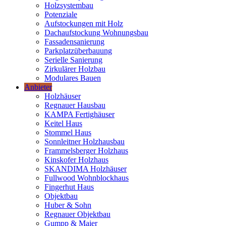
Holzsystembau
Potenziale
Aufstockungen mit Holz
Dachaufstockung Wohnungsbau
Fassadensanierung
Parkplatzüberbauung
Serielle Sanierung
Zirkulärer Holzbau
Modulares Bauen
Anbieter
Holzhäuser
Regnauer Hausbau
KAMPA Fertighäuser
Keitel Haus
Stommel Haus
Sonnleitner Holzhausbau
Frammelsberger Holzhaus
Kinskofer Holzhaus
SKANDIMA Holzhäuser
Fullwood Wohnblockhaus
Fingerhut Haus
Objektbau
Huber & Sohn
Regnauer Objektbau
Gumpp & Maier