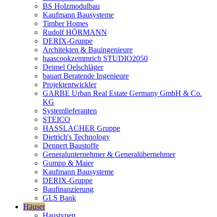
BS Holzmodulbau
Kaufmann Bausysteme
Timber Homes
Rudolf HÖRMANN
DERIX-Gruppe
Architekten & Bauingenieure
haascookzemmrich STUDIO2050
Deimel Oelschläger
bauart Beratende Ingenieure
Projektentwickler
GARBE Urban Real Estate Germany GmbH & Co.
KG
Systemlieferanten
STEICO
HASSLACHER Gruppe
Dietrich's Technology
Dennert Baustoffe
Generalunternehmer & Generalübernehmer
Gumpp & Maier
Kaufmann Bausysteme
DERIX-Gruppe
Baufinanzierung
GLS Bank
Häuser
Haustypen