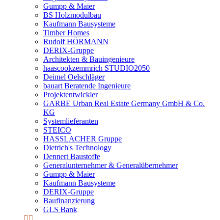
Gumpp & Maier
BS Holzmodulbau
Kaufmann Bausysteme
Timber Homes
Rudolf HÖRMANN
DERIX-Gruppe
Architekten & Bauingenieure
haascookzemmrich STUDIO2050
Deimel Oelschläger
bauart Beratende Ingenieure
Projektentwickler
GARBE Urban Real Estate Germany GmbH & Co.
KG
Systemlieferanten
STEICO
HASSLACHER Gruppe
Dietrich's Technology
Dennert Baustoffe
Generalunternehmer & Generalübernehmer
Gumpp & Maier
Kaufmann Bausysteme
DERIX-Gruppe
Baufinanzierung
GLS Bank