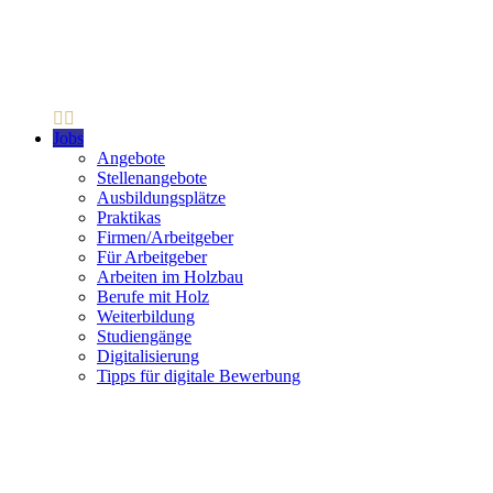
Jobs
Angebote
Stellenangebote
Ausbildungsplätze
Praktikas
Firmen/Arbeitgeber
Für Arbeitgeber
Arbeiten im Holzbau
Berufe mit Holz
Weiterbildung
Studiengänge
Digitalisierung
Tipps für digitale Bewerbung