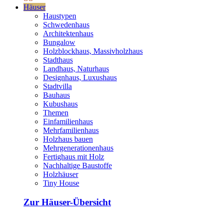
Häuser
Haustypen
Schwedenhaus
Architektenhaus
Bungalow
Holzblockhaus, Massivholzhaus
Stadthaus
Landhaus, Naturhaus
Designhaus, Luxushaus
Stadtvilla
Bauhaus
Kubushaus
Themen
Einfamilienhaus
Mehrfamilienhaus
Holzhaus bauen
Mehrgenerationenhaus
Fertighaus mit Holz
Nachhaltige Baustoffe
Holzhäuser
Tiny House
Zur Häuser-Übersicht