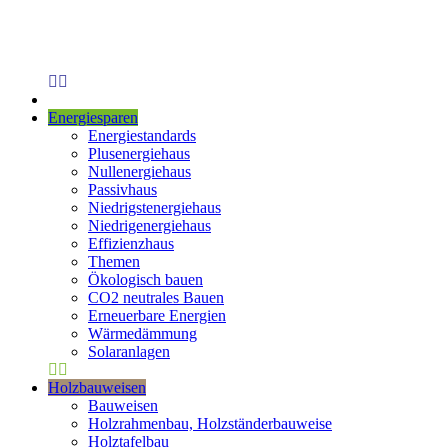
Energiesparen
Energiestandards
Plusenergiehaus
Nullenergiehaus
Passivhaus
Niedrigstenergiehaus
Niedrigenergiehaus
Effizienzhaus
Themen
Ökologisch bauen
CO2 neutrales Bauen
Erneuerbare Energien
Wärmedämmung
Solaranlagen
Holzbauweisen
Bauweisen
Holzrahmenbau, Holzständerbauweise
Holztafelbau