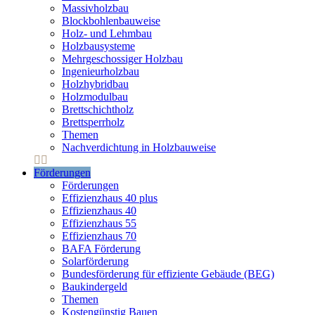
Massivholzbau
Blockbohlenbauweise
Holz- und Lehmbau
Holzbausysteme
Mehrgeschossiger Holzbau
Ingenieurholzbau
Holzhybridbau
Holzmodulbau
Brettschichtholz
Brettsperrholz
Themen
Nachverdichtung in Holzbauweise
Förderungen
Förderungen
Effizienzhaus 40 plus
Effizienzhaus 40
Effizienzhaus 55
Effizienzhaus 70
BAFA Förderung
Solarförderung
Bundesförderung für effiziente Gebäude (BEG)
Baukindergeld
Themen
Kostengünstig Bauen