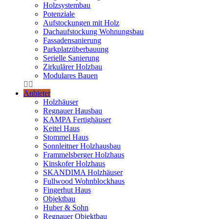
Holzsystembau
Potenziale
Aufstockungen mit Holz
Dachaufstockung Wohnungsbau
Fassadensanierung
Parkplatzüberbauung
Serielle Sanierung
Zirkulärer Holzbau
Modulares Bauen
Anbieter
Holzhäuser
Regnauer Hausbau
KAMPA Fertighäuser
Keitel Haus
Stommel Haus
Sonnleitner Holzhausbau
Frammelsberger Holzhaus
Kinskofer Holzhaus
SKANDIMA Holzhäuser
Fullwood Wohnblockhaus
Fingerhut Haus
Objektbau
Huber & Sohn
Regnauer Objektbau