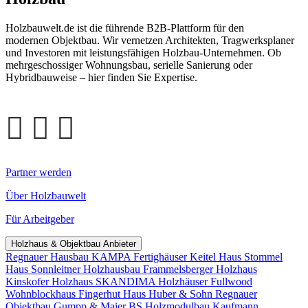
Holzbauwelt.de ist die führende B2B-Plattform für den
modernen Objektbau. Wir vernetzen Architekten, Tragwerksplaner
und Investoren mit leistungsfähigen Holzbau-Unternehmen. Ob
mehrgeschossiger Wohnungsbau, serielle Sanierung oder
Hybridbauweise – hier finden Sie Expertise.
Partner werden
Über Holzbauwelt
Für Arbeitgeber
Holzhaus & Objektbau Anbieter
Regnauer Hausbau
KAMPA Fertighäuser
Keitel Haus
Stommel
Haus
Sonnleitner Holzhausbau
Frammelsberger Holzhaus
Kinskofer Holzhaus
SKANDIMA Holzhäuser
Fullwood
Wohnblockhaus
Fingerhut Haus
Huber & Sohn
Regnauer
Objektbau
Gumpp & Maier
BS Holzmodulbau
Kaufmann