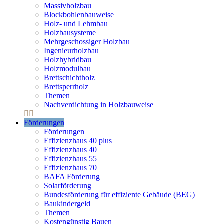
Massivholzbau
Blockbohlenbauweise
Holz- und Lehmbau
Holzbausysteme
Mehrgeschossiger Holzbau
Ingenieurholzbau
Holzhybridbau
Holzmodulbau
Brettschichtholz
Brettsperrholz
Themen
Nachverdichtung in Holzbauweise
Förderungen
Förderungen
Effizienzhaus 40 plus
Effizienzhaus 40
Effizienzhaus 55
Effizienzhaus 70
BAFA Förderung
Solarförderung
Bundesförderung für effiziente Gebäude (BEG)
Baukindergeld
Themen
Kostengünstig Bauen