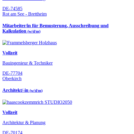
DE-74585
Rot am See - Brettheim
Mitarbeiter/in für Bemusterung, Ausschreibung und
Kalkulation
(w/d/m)
Vollzeit
Bauingenieur & Techniker
DE-77704
Oberkirch
Architekt/-in
(w/d/m)
Vollzeit
Architektur & Planung
DE-70174