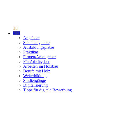
Jobs
Angebote
Stellenangebote
Ausbildungsplätze
Praktikas
Firmen/Arbeitgeber
Für Arbeitgeber
Arbeiten im Holzbau
Berufe mit Holz
Weiterbildung
Studiengänge
Digitalisierung
Tipps für digitale Bewerbung