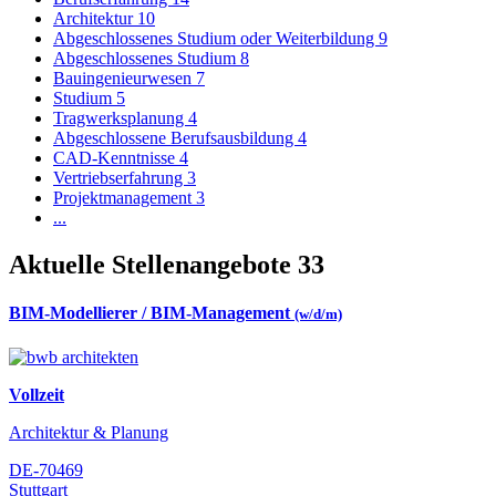
Architektur
10
Abgeschlossenes Studium oder Weiterbildung
9
Abgeschlossenes Studium
8
Bauingenieurwesen
7
Studium
5
Tragwerksplanung
4
Abgeschlossene Berufsausbildung
4
CAD-Kenntnisse
4
Vertriebserfahrung
3
Projektmanagement
3
...
Aktuelle Stellenangebote
33
BIM-Modellierer / BIM-Management
(w/d/m)
Vollzeit
Architektur & Planung
DE-70469
Stuttgart