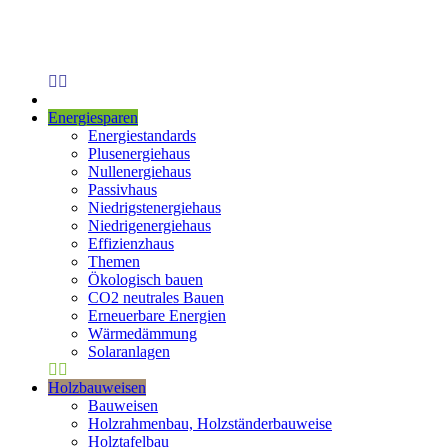
Energiesparen
Energiestandards
Plusenergiehaus
Nullenergiehaus
Passivhaus
Niedrigstenergiehaus
Niedrigenergiehaus
Effizienzhaus
Themen
Ökologisch bauen
CO2 neutrales Bauen
Erneuerbare Energien
Wärmedämmung
Solaranlagen
Holzbauweisen
Bauweisen
Holzrahmenbau, Holzständerbauweise
Holztafelbau