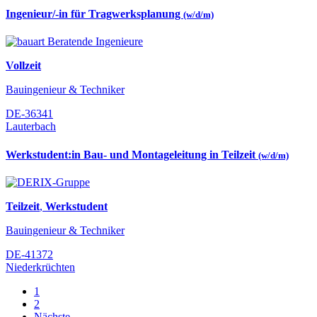
Ingenieur/-in für Tragwerksplanung
(w/d/m)
Vollzeit
Bauingenieur & Techniker
DE-36341
Lauterbach
Werkstudent:in Bau- und Montageleitung in Teilzeit
(w/d/m)
Teilzeit
,
Werkstudent
Bauingenieur & Techniker
DE-41372
Niederkrüchten
1
2
Nächste