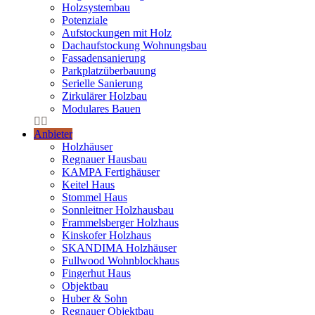
Holzsystembau
Potenziale
Aufstockungen mit Holz
Dachaufstockung Wohnungsbau
Fassadensanierung
Parkplatzüberbauung
Serielle Sanierung
Zirkulärer Holzbau
Modulares Bauen
Anbieter
Holzhäuser
Regnauer Hausbau
KAMPA Fertighäuser
Keitel Haus
Stommel Haus
Sonnleitner Holzhausbau
Frammelsberger Holzhaus
Kinskofer Holzhaus
SKANDIMA Holzhäuser
Fullwood Wohnblockhaus
Fingerhut Haus
Objektbau
Huber & Sohn
Regnauer Objektbau