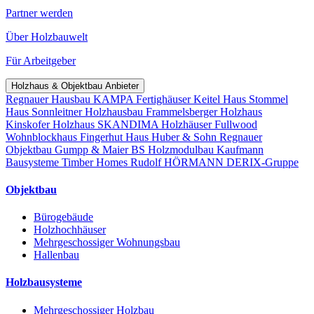
Partner werden
Über Holzbauwelt
Für Arbeitgeber
Holzhaus & Objektbau Anbieter
Regnauer Hausbau
KAMPA Fertighäuser
Keitel Haus
Stommel
Haus
Sonnleitner Holzhausbau
Frammelsberger Holzhaus
Kinskofer Holzhaus
SKANDIMA Holzhäuser
Fullwood
Wohnblockhaus
Fingerhut Haus
Huber & Sohn
Regnauer
Objektbau
Gumpp & Maier
BS Holzmodulbau
Kaufmann
Bausysteme
Timber Homes
Rudolf HÖRMANN
DERIX-Gruppe
Objektbau
Bürogebäude
Holzhochhäuser
Mehrgeschossiger Wohnungsbau
Hallenbau
Holzbausysteme
Mehrgeschossiger Holzbau