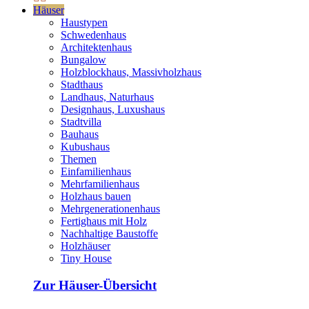
Häuser
Haustypen
Schwedenhaus
Architektenhaus
Bungalow
Holzblockhaus, Massivholzhaus
Stadthaus
Landhaus, Naturhaus
Designhaus, Luxushaus
Stadtvilla
Bauhaus
Kubushaus
Themen
Einfamilienhaus
Mehrfamilienhaus
Holzhaus bauen
Mehrgenerationenhaus
Fertighaus mit Holz
Nachhaltige Baustoffe
Holzhäuser
Tiny House
Zur Häuser-Übersicht