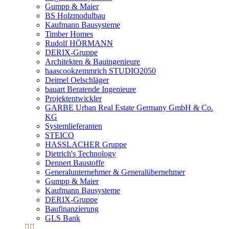
Gumpp & Maier
BS Holzmodulbau
Kaufmann Bausysteme
Timber Homes
Rudolf HÖRMANN
DERIX-Gruppe
Architekten & Bauingenieure
haascookzemmrich STUDIO2050
Deimel Oelschläger
bauart Beratende Ingenieure
Projektentwickler
GARBE Urban Real Estate Germany GmbH & Co.
KG
Systemlieferanten
STEICO
HASSLACHER Gruppe
Dietrich's Technology
Dennert Baustoffe
Generalunternehmer & Generalübernehmer
Gumpp & Maier
Kaufmann Bausysteme
DERIX-Gruppe
Baufinanzierung
GLS Bank