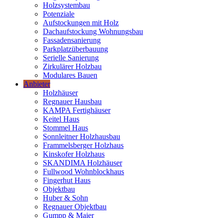
Holzsystembau
Potenziale
Aufstockungen mit Holz
Dachaufstockung Wohnungsbau
Fassadensanierung
Parkplatzüberbauung
Serielle Sanierung
Zirkulärer Holzbau
Modulares Bauen
Anbieter
Holzhäuser
Regnauer Hausbau
KAMPA Fertighäuser
Keitel Haus
Stommel Haus
Sonnleitner Holzhausbau
Frammelsberger Holzhaus
Kinskofer Holzhaus
SKANDIMA Holzhäuser
Fullwood Wohnblockhaus
Fingerhut Haus
Objektbau
Huber & Sohn
Regnauer Objektbau
Gumpp & Maier