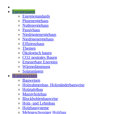
Energiesparen
Energiestandards
Plusenergiehaus
Nullenergiehaus
Passivhaus
Niedrigstenergiehaus
Niedrigenergiehaus
Effizienzhaus
Themen
Ökologisch bauen
CO2 neutrales Bauen
Erneuerbare Energien
Wärmedämmung
Solaranlagen
Holzbauweisen
Bauweisen
Holzrahmenbau, Holzständerbauweise
Holztafelbau
Massivholzbau
Blockbohlenbauweise
Holz- und Lehmbau
Holzbausysteme
Mehrgeschossiger Holzbau