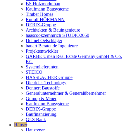
BS Holzmodulbau
Kaufmann Bausysteme
Timber Homes
Rudolf HÖRMANN
DERIX-Gruppe
Architekten & Bauingenieure
haascookzemmrich STUDIO2050
Deimel Oelschläger
bauart Beratende Ingenieure
Projektentwickler
GARBE Urban Real Estate Germany GmbH & Co.
KG
Systemlieferanten
STEICO
HASSLACHER Gruppe
Dietrich's Technology
Dennert Baustoffe
Generalunternehmer & Generalübernehmer
Gumpp & Maier
Kaufmann Bausysteme
DERIX-Gruppe
Baufinanzierung
GLS Bank
Häuser
Haustypen