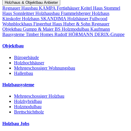
Holzhaus & Objektbau Anbieter
Regnauer Hausbau
KAMPA Fertighäuser
Keitel Haus
Stommel
Haus
Sonnleitner Holzhausbau
Frammelsberger Holzhaus
Kinskofer Holzhaus
SKANDIMA Holzhäuser
Fullwood
Wohnblockhaus
Fingerhut Haus
Huber & Sohn
Regnauer
Objektbau
Gumpp & Maier
BS Holzmodulbau
Kaufmann
Bausysteme
Timber Homes
Rudolf HÖRMANN
DERIX-Gruppe
Objektbau
Bürogebäude
Holzhochhäuser
Mehrgeschossiger Wohnungsbau
Hallenbau
Holzbausysteme
Mehrgeschossiger Holzbau
Holzhybridbau
Holzmodulbau
Brettschichtholz
Holzbau Jobs