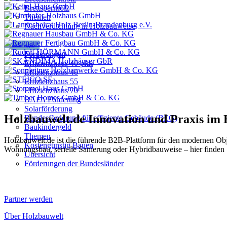
Brettsperrholz
Themen
Nachverdichtung in Holzbauweise
Förderungen
Förderungen
Effizienzhaus 40 plus
Effizienzhaus 40
Effizienzhaus 55
Effizienzhaus 70
BAFA Förderung
Solarförderung
Holzbauwelt.de
Innovation und Praxis im
Bundesförderung für effiziente Gebäude (BEG)
Baukindergeld
Themen
Holzbauwelt.de ist die führende B2B-Plattform für den modernen Ob
Kostengünstig Bauen
Wohnungsbau, serielle Sanierung oder Hybridbauweise – hier finden 
Übersicht
Förderungen der Bundesländer
Partner werden
Über Holzbauwelt