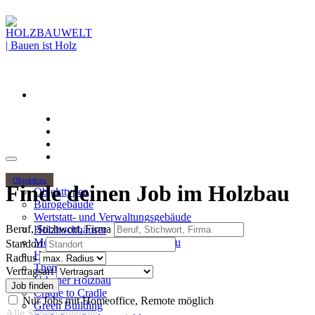
Objektbau
Finde deinen Job im Holzbau
Objekttypen
Bürogebäude
Wertstatt- und Verwaltungsgebäude
Beruf, Stichwort, Firma
Holzhochhäuser
Mehrgeschossiger Wohnungsbau
Standort
Hallenbau
Radius
Themen
Vertragsart
Urbaner Holzbau
Cradle to Cradle
Nur Jobs mit Homeoffice, Remote möglich
Green Building
Alle Stellenangebote