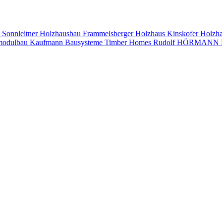
s
Sonnleitner Holzhausbau
Frammelsberger Holzhaus
Kinskofer Holzh
modulbau
Kaufmann Bausysteme
Timber Homes
Rudolf HÖRMANN