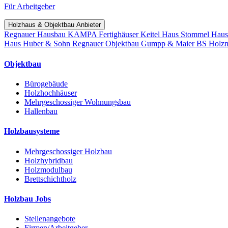
Für Arbeitgeber
Holzhaus & Objektbau Anbieter
Regnauer Hausbau
KAMPA Fertighäuser
Keitel Haus
Stommel Hau
Haus
Huber & Sohn
Regnauer Objektbau
Gumpp & Maier
BS Holz
Objektbau
Bürogebäude
Holzhochhäuser
Mehrgeschossiger Wohnungsbau
Hallenbau
Holzbausysteme
Mehrgeschossiger Holzbau
Holzhybridbau
Holzmodulbau
Brettschichtholz
Holzbau Jobs
Stellenangebote
Firmen/Arbeitgeber