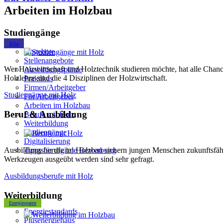
Arbeiten im Holzbau
Studiengänge
Jobs
Angebote
Stellenangebote
Wer Holzwirtschaft und Holztechnik studieren möchte, hat alle Cha
Ausbildungsplätze
Holzlehre sind die 4 Disziplinen der Holzwirtschaft.
Praktikas
Firmen/Arbeitgeber
Studiengänge mit Holz
Für Arbeitgeber
Arbeiten im Holzbau
Beruf & Ausbildung
Berufe mit Holz
Weiterbildung
Studiengänge
Digitalisierung
Ausbildungsberufe im Holzbau sichern jungen Menschen zukunftsfähi
Tipps für digitale Bewerbung
Werkzeugen ausgeübt werden sind sehr gefragt.
Ausbildungsberufe mit Holz
Weiterbildung
Energiesparen
Energiestandards
Plusenergiehaus