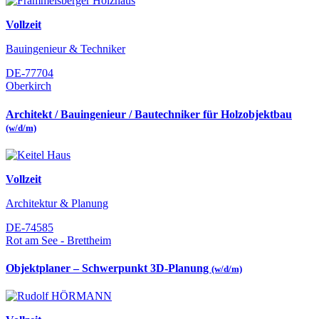
Vollzeit
Bauingenieur & Techniker
DE-77704
Oberkirch
Architekt / Bauingenieur / Bautechniker für Holzobjektbau
(w/d/m)
Vollzeit
Architektur & Planung
DE-74585
Rot am See - Brettheim
Objektplaner – Schwerpunkt 3D-Planung
(w/d/m)