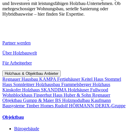
und Investoren mit leistungsfähigen Holzbau-Unternehmen. Ob
mehrgeschossiger Wohnungsbau, serielle Sanierung oder
Hybridbauweise – hier finden Sie Expertise.
Partner werden
Über Holzbauwelt
Für Arbeitgeber
Holzhaus & Objektbau Anbieter
Regnauer Hausbau
KAMPA Fertighäuser
Keitel Haus
Stommel
Haus
Sonnleitner Holzhausbau
Frammelsberger Holzhaus
Kinskofer Holzhaus
SKANDIMA Holzhäuser
Fullwood
Wohnblockhaus
Fingerhut Haus
Huber & Sohn
Regnauer
Objektbau
Gumpp & Maier
BS Holzmodulbau
Kaufmann
Bausysteme
Timber Homes
Rudolf HÖRMANN
DERIX-Gruppe
Objektbau
Bürogebäude