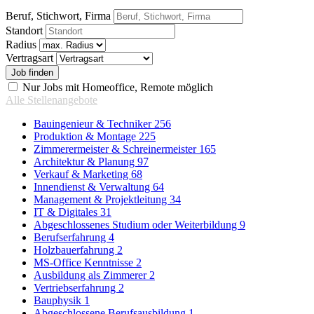
Beruf, Stichwort, Firma
Standort
Radius
Vertragsart
Nur Jobs mit Homeoffice, Remote möglich
Alle Stellenangebote
Bauingenieur & Techniker
256
Produktion & Montage
225
Zimmerermeister & Schreinermeister
165
Architektur & Planung
97
Verkauf & Marketing
68
Innendienst & Verwaltung
64
Management & Projektleitung
34
IT & Digitales
31
Abgeschlossenes Studium oder Weiterbildung
9
Berufserfahrung
4
Holzbauerfahrung
2
MS-Office Kenntnisse
2
Ausbildung als Zimmerer
2
Vertriebserfahrung
2
Bauphysik
1
Abgeschlossene Berufsausbildung
1