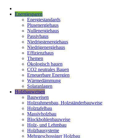
Energiesparen
Energiestandards
Plusenergiehaus
Nullenergiehaus
Passivhaus
Niedrigstenergiehaus
Niedrigenergiehaus
Effizienzhaus
Themen
Ökologisch bauen
CO2 neutrales Bauen
Erneuerbare Energien
Wärmedämmung
Solaranlagen
Holzbauweisen
Bauweisen
Holzrahmenbau, Holzständerbauweise
Holztafelbau
Massivholzbau
Blockbohlenbauweise
Holz- und Lehmbau
Holzbausysteme
Mehrgeschossiger Holzbau