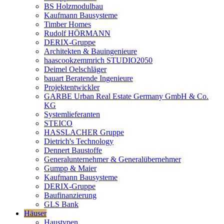
BS Holzmodulbau
Kaufmann Bausysteme
Timber Homes
Rudolf HÖRMANN
DERIX-Gruppe
Architekten & Bauingenieure
haascookzemmrich STUDIO2050
Deimel Oelschläger
bauart Beratende Ingenieure
Projektentwickler
GARBE Urban Real Estate Germany GmbH & Co.
KG
Systemlieferanten
STEICO
HASSLACHER Gruppe
Dietrich's Technology
Dennert Baustoffe
Generalunternehmer & Generalübernehmer
Gumpp & Maier
Kaufmann Bausysteme
DERIX-Gruppe
Baufinanzierung
GLS Bank
Häuser
Haustypen