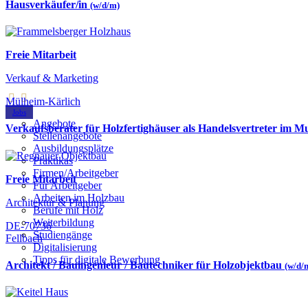
Hausverkäufer/in
(w/d/m)
Freie Mitarbeit
Verkauf & Marketing
Mülheim-Kärlich
Jobs
Angebote
Verkaufsberater für Holzfertighäuser als Handelsvertreter im 
Stellenangebote
Ausbildungsplätze
Praktikas
Firmen/Arbeitgeber
Freie Mitarbeit
Für Arbeitgeber
Arbeiten im Holzbau
Architektur & Planung
Berufe mit Holz
Weiterbildung
DE-70736
Studiengänge
Fellbach
Digitalisierung
Tipps für digitale Bewerbung
Architekt / Bauingenieur / Bautechniker für Holzobjektbau
(w/d/