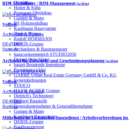
Objektbau
BIM-Modellierer / BIM-Management
(w/d/m)
Huber & Sohn
Regnauer Objektbau
Gumpp & Maier
BS Holzmodulbau
Vollzeit
Kaufmann Bausysteme
Timber Homes
Architektur & Planung
Rudolf HÖRMANN
DERIX-Gruppe
DE-70469
Architekten & Bauingenieure
Stuttgart
haascookzemmrich STUDIO2050
Deimel Oelschläger
Architekt für Entwurfs- und Genehmigungsplanung
(w/d/m)
bauart Beratende Ingenieure
Projektentwickler
GARBE Urban Real Estate Germany GmbH & Co. KG
Systemlieferanten
Vollzeit
STEICO
HASSLACHER Gruppe
Architektur & Planung
Dietrich's Technology
Dennert Baustoffe
DE-86807
Generalunternehmer & Generalübernehmer
Buchloe
Gumpp & Maier
Kaufmann Bausysteme
Mitarbeiter:in Technischer Innendienst / Arbeitsvorbereitung im
DERIX-Gruppe
Baufinanzierung