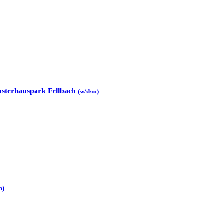
Musterhauspark Fellbach
(w/d/m)
m)