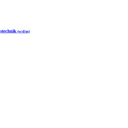
gstechnik
(w/d/m)