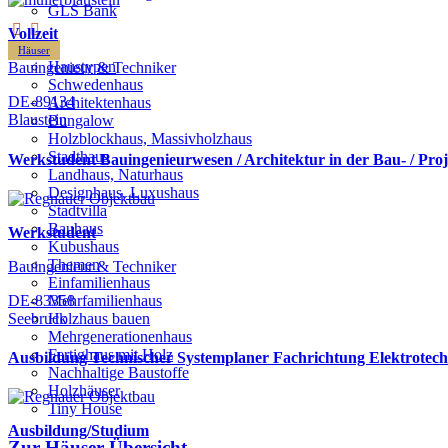
GLS Bank
Vollzeit
Häuser
Haustypen
Bauingenieur & Techniker
Schwedenhaus
DE-89134
Architektenhaus
Blaustein
Bungalow
Holzblockhaus, Massivholzhaus
Stadthaus
Werkstudent Bauingenieurwesen / Architektur in der Bau- / Pro
Landhaus, Naturhaus
Designhaus, Luxushaus
Stadtvilla
Bauhaus
Werkstudent
Kubushaus
Themen
Bauingenieur & Techniker
Einfamilienhaus
DE-83358
Mehrfamilienhaus
Seebruck
Holzhaus bauen
Mehrgenerationenhaus
Fertighaus mit Holz
Ausbildung Technischer Systemplaner Fachrichtung Elektrotec
Nachhaltige Baustoffe
Holzhäuser
Tiny House
Ausbildung/Studium
Zur Häuser-Übersicht