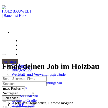
Objektbau
Finde deinen Job im Holzbau
Objekttypen
Bürogebäude
Wertstatt- und Verwaltungsgebäude
Beruf, Stichwort, Firma
Holzhochhäuser
Standort
Mehrgeschossiger Wohnungsbau
Hallenbau
Radius
Themen
Vertragsart
Urbaner Holzbau
Cradle to Cradle
Nur Jobs mit Homeoffice, Remote möglich
Green Building
Alle Stellenangebote