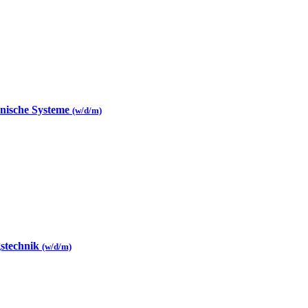
hnische Systeme
(w/d/m)
gstechnik
(w/d/m)