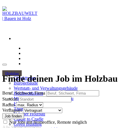
Objektbau
Finde deinen Job im Holzbau
Objekttypen
Bürogebäude
Wertstatt- und Verwaltungsgebäude
Beruf, Stichwort, Firma
Holzhochhäuser
Mehrgeschossiger Wohnungsbau
Standort
Hallenbau
Radius
Themen
Vertragsart
Urbaner Holzbau
Cradle to Cradle
Nur Jobs mit Homeoffice, Remote möglich
Green Building
Alle Stellenangebote