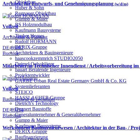
Objektbau
Architekt für Entwurfs- und Genehmigungsplanung
(w/d/m)
Huber & Sohn
Regnauer Objektbau
Gumpp & Maier
BS Holzmodulbau
Vollzeit
Kaufmann Bausysteme
Timber Homes
Architektur & Planung
Rudolf HÖRMANN
DERIX-Gruppe
DE-86807
Architekten & Bauingenieure
Buchloe
haascookzemmrich STUDIO2050
Deimel Oelschläger
Mitarbeiter:in Technischer Innendienst / Arbeitsvorbereitung im
bauart Beratende Ingenieure
Projektentwickler
GARBE Urban Real Estate Germany GmbH & Co. KG
Systemlieferanten
Vollzeit
STEICO
HASSLACHER Gruppe
Bauingenieur & Techniker
Dietrich's Technology
Dennert Baustoffe
DE-89134
Generalunternehmer & Generalübernehmer
Blaustein
Gumpp & Maier
Kaufmann Bausysteme
Werkstudent Bauingenieurwesen / Architektur in der Bau- / Pro
DERIX-Gruppe
Baufinanzierung