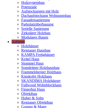
Holzsystembau
Potenziale
Aufstockungen mit Holz
Dachaufstockung Wohnungsbau
Fassadensanierung
Parkplatzüberbauung
Serielle Sanierung
Zirkulärer Holzbau
Modulares Bauen
Anbieter
Holzhäuser
Regnauer Hausbau
KAMPA Fertighäuser
Keitel Haus
Stommel Haus
Sonnleitner Holzhausbau
Frammelsberger Holzhaus
Kinskofer Holzhaus
SKANDIMA Holzhäuser
Fullwood Wohnblockhaus
Fingerhut Haus
Objektbau
Huber & Sohn
Regnauer Objektbau
Gumpp & Maier