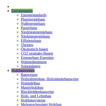
Energiesparen
Energiestandards
Plusenergiehaus
Nullenergiehaus
Passivhaus
Niedrigstenergiehaus
Niedrigenergiehaus
Effizienzhaus
Themen
Ökologisch bauen
CO2 neutrales Bauen
Erneuerbare Energien
Wärmedämmung
Solaranlagen
Holzbauweisen
Bauweisen
Holzrahmenbau, Holzständerbauweise
Holztafelbau
Massivholzbau
Blockbohlenbauweise
Holz- und Lehmbau
Holzbausysteme
Mehrgeschossiger Holzbau