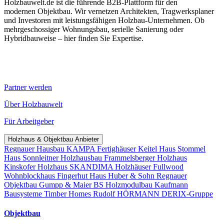
Holzbauwelt.de ist die führende B2B-Plattform für den
modernen Objektbau. Wir vernetzen Architekten, Tragwerksplaner
und Investoren mit leistungsfähigen Holzbau-Unternehmen. Ob
mehrgeschossiger Wohnungsbau, serielle Sanierung oder
Hybridbauweise – hier finden Sie Expertise.
Partner werden
Über Holzbauwelt
Für Arbeitgeber
Holzhaus & Objektbau Anbieter
Regnauer Hausbau
KAMPA Fertighäuser
Keitel Haus
Stommel
Haus
Sonnleitner Holzhausbau
Frammelsberger Holzhaus
Kinskofer Holzhaus
SKANDIMA Holzhäuser
Fullwood
Wohnblockhaus
Fingerhut Haus
Huber & Sohn
Regnauer
Objektbau
Gumpp & Maier
BS Holzmodulbau
Kaufmann
Bausysteme
Timber Homes
Rudolf HÖRMANN
DERIX-Gruppe
Objektbau