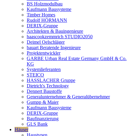
BS Holzmodulbau
Kaufmann Bausysteme
Timber Homes
Rudolf HÖRMANN
DERIX-Gruppe
Architekten & Bauingenieure
haascookzemmrich STUDIO2050
Deimel Oelschläger
bauart Beratende Ingenieure
Projektentwickler
GARBE Urban Real Estate Germany GmbH & Co.
KG
Systemlieferanten
STEICO
HASSLACHER Gruppe
Dietrich's Technology
Dennert Baustoffe
Generalunternehmer & Generalübernehmer
Gumpp & Maier
Kaufmann Bausysteme
DERIX-Gruppe
Baufinanzierung
GLS Bank
Häuser
Haustypen