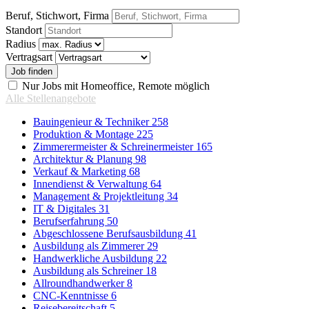
Beruf, Stichwort, Firma
Standort
Radius
Vertragsart
Nur Jobs mit Homeoffice, Remote möglich
Alle Stellenangebote
Bauingenieur & Techniker
258
Produktion & Montage
225
Zimmerermeister & Schreinermeister
165
Architektur & Planung
98
Verkauf & Marketing
68
Innendienst & Verwaltung
64
Management & Projektleitung
34
IT & Digitales
31
Berufserfahrung
50
Abgeschlossene Berufsausbildung
41
Ausbildung als Zimmerer
29
Handwerkliche Ausbildung
22
Ausbildung als Schreiner
18
Allroundhandwerker
8
CNC-Kenntnisse
6
Reisebereitschaft
5