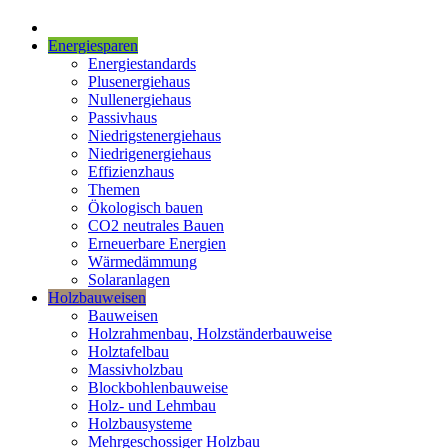
Energiesparen
Energiestandards
Plusenergiehaus
Nullenergiehaus
Passivhaus
Niedrigstenergiehaus
Niedrigenergiehaus
Effizienzhaus
Themen
Ökologisch bauen
CO2 neutrales Bauen
Erneuerbare Energien
Wärmedämmung
Solaranlagen
Holzbauweisen
Bauweisen
Holzrahmenbau, Holzständerbauweise
Holztafelbau
Massivholzbau
Blockbohlenbauweise
Holz- und Lehmbau
Holzbausysteme
Mehrgeschossiger Holzbau