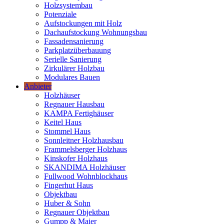
Holzsystembau
Potenziale
Aufstockungen mit Holz
Dachaufstockung Wohnungsbau
Fassadensanierung
Parkplatzüberbauung
Serielle Sanierung
Zirkulärer Holzbau
Modulares Bauen
Anbieter
Holzhäuser
Regnauer Hausbau
KAMPA Fertighäuser
Keitel Haus
Stommel Haus
Sonnleitner Holzhausbau
Frammelsberger Holzhaus
Kinskofer Holzhaus
SKANDIMA Holzhäuser
Fullwood Wohnblockhaus
Fingerhut Haus
Objektbau
Huber & Sohn
Regnauer Objektbau
Gumpp & Maier