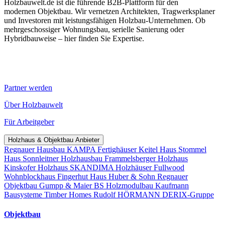
Holzbauwelt.de ist die führende B2B-Plattform für den
modernen Objektbau. Wir vernetzen Architekten, Tragwerksplaner
und Investoren mit leistungsfähigen Holzbau-Unternehmen. Ob
mehrgeschossiger Wohnungsbau, serielle Sanierung oder
Hybridbauweise – hier finden Sie Expertise.
Partner werden
Über Holzbauwelt
Für Arbeitgeber
Holzhaus & Objektbau Anbieter
Regnauer Hausbau
KAMPA Fertighäuser
Keitel Haus
Stommel
Haus
Sonnleitner Holzhausbau
Frammelsberger Holzhaus
Kinskofer Holzhaus
SKANDIMA Holzhäuser
Fullwood
Wohnblockhaus
Fingerhut Haus
Huber & Sohn
Regnauer
Objektbau
Gumpp & Maier
BS Holzmodulbau
Kaufmann
Bausysteme
Timber Homes
Rudolf HÖRMANN
DERIX-Gruppe
Objektbau