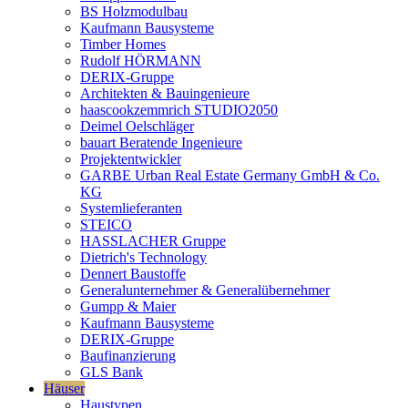
BS Holzmodulbau
Kaufmann Bausysteme
Timber Homes
Rudolf HÖRMANN
DERIX-Gruppe
Architekten & Bauingenieure
haascookzemmrich STUDIO2050
Deimel Oelschläger
bauart Beratende Ingenieure
Projektentwickler
GARBE Urban Real Estate Germany GmbH & Co.
KG
Systemlieferanten
STEICO
HASSLACHER Gruppe
Dietrich's Technology
Dennert Baustoffe
Generalunternehmer & Generalübernehmer
Gumpp & Maier
Kaufmann Bausysteme
DERIX-Gruppe
Baufinanzierung
GLS Bank
Häuser
Haustypen