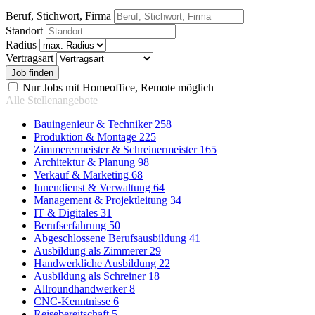
Beruf, Stichwort, Firma
Standort
Radius
Vertragsart
Nur Jobs mit Homeoffice, Remote möglich
Alle Stellenangebote
Bauingenieur & Techniker
258
Produktion & Montage
225
Zimmerermeister & Schreinermeister
165
Architektur & Planung
98
Verkauf & Marketing
68
Innendienst & Verwaltung
64
Management & Projektleitung
34
IT & Digitales
31
Berufserfahrung
50
Abgeschlossene Berufsausbildung
41
Ausbildung als Zimmerer
29
Handwerkliche Ausbildung
22
Ausbildung als Schreiner
18
Allroundhandwerker
8
CNC-Kenntnisse
6
Reisebereitschaft
5