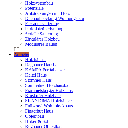
Holzsystembau
Potenziale
Aufstockungen mit Holz
Dachaufstockung Wohnungsbau
Fassadensanierung
Parkplatzüberbauung
Serielle Sanierung
Zirkulärer Holzbau
Modulares Bauen
Anbieter
Holzhäuser
Regnauer Hausbau
KAMPA Fertighäuser
Keitel Haus
Stommel Haus
Sonnleitner Holzhausbau
Frammelsberger Holzhaus
Kinskofer Holzhaus
SKANDIMA Holzhäuser
Fullwood Wohnblockhaus
Fingerhut Haus
Objektbau
Huber & Sohn
Regnauer Objektbau