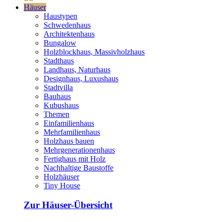
Häuser
Haustypen
Schwedenhaus
Architektenhaus
Bungalow
Holzblockhaus, Massivholzhaus
Stadthaus
Landhaus, Naturhaus
Designhaus, Luxushaus
Stadtvilla
Bauhaus
Kubushaus
Themen
Einfamilienhaus
Mehrfamilienhaus
Holzhaus bauen
Mehrgenerationenhaus
Fertighaus mit Holz
Nachhaltige Baustoffe
Holzhäuser
Tiny House
Zur Häuser-Übersicht