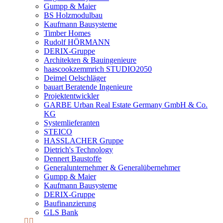
Gumpp & Maier
BS Holzmodulbau
Kaufmann Bausysteme
Timber Homes
Rudolf HÖRMANN
DERIX-Gruppe
Architekten & Bauingenieure
haascookzemmrich STUDIO2050
Deimel Oelschläger
bauart Beratende Ingenieure
Projektentwickler
GARBE Urban Real Estate Germany GmbH & Co.
KG
Systemlieferanten
STEICO
HASSLACHER Gruppe
Dietrich's Technology
Dennert Baustoffe
Generalunternehmer & Generalübernehmer
Gumpp & Maier
Kaufmann Bausysteme
DERIX-Gruppe
Baufinanzierung
GLS Bank