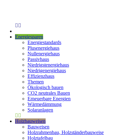
Energiesparen
Energiestandards
Plusenergiehaus
Nullenergiehaus
Passivhaus
Niedrigstenergiehaus
Niedrigenergiehaus
Effizienzhaus
Themen
Ökologisch bauen
CO2 neutrales Bauen
Erneuerbare Energien
Wärmedämmung
Solaranlagen
Holzbauweisen
Bauweisen
Holzrahmenbau, Holzständerbauweise
Holztafelbau