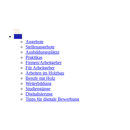
Jobs
Angebote
Stellenangebote
Ausbildungsplätze
Praktikas
Firmen/Arbeitgeber
Für Arbeitgeber
Arbeiten im Holzbau
Berufe mit Holz
Weiterbildung
Studiengänge
Digitalisierung
Tipps für digitale Bewerbung