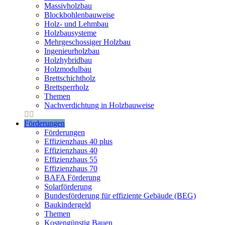
Massivholzbau
Blockbohlenbauweise
Holz- und Lehmbau
Holzbausysteme
Mehrgeschossiger Holzbau
Ingenieurholzbau
Holzhybridbau
Holzmodulbau
Brettschichtholz
Brettsperrholz
Themen
Nachverdichtung in Holzbauweise
Förderungen
Förderungen
Effizienzhaus 40 plus
Effizienzhaus 40
Effizienzhaus 55
Effizienzhaus 70
BAFA Förderung
Solarförderung
Bundesförderung für effiziente Gebäude (BEG)
Baukindergeld
Themen
Kostengünstig Bauen