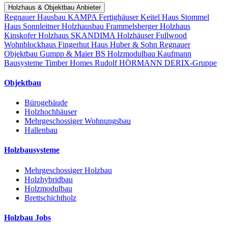
Holzhaus & Objektbau Anbieter
Regnauer Hausbau
KAMPA Fertighäuser
Keitel Haus
Stommel
Haus
Sonnleitner Holzhausbau
Frammelsberger Holzhaus
Kinskofer Holzhaus
SKANDIMA Holzhäuser
Fullwood
Wohnblockhaus
Fingerhut Haus
Huber & Sohn
Regnauer
Objektbau
Gumpp & Maier
BS Holzmodulbau
Kaufmann
Bausysteme
Timber Homes
Rudolf HÖRMANN
DERIX-Gruppe
Objektbau
Bürogebäude
Holzhochhäuser
Mehrgeschossiger Wohnungsbau
Hallenbau
Holzbausysteme
Mehrgeschossiger Holzbau
Holzhybridbau
Holzmodulbau
Brettschichtholz
Holzbau Jobs