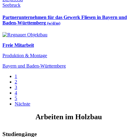
Seebruck
Partnerunternehmen für das Gewerk Fliesen in Bayern und
Baden-Württemberg
(w/d/m)
Freie Mitarbeit
Produktion & Montage
Bayern und Baden-Württemberg
1
2
3
4
5
Nächste
Arbeiten im Holzbau
Studiengänge