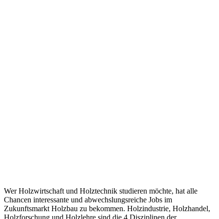
Wer Holzwirtschaft und Holztechnik studieren möchte, hat alle
Chancen interessante und abwechslungsreiche Jobs im
Zukunftsmarkt Holzbau zu bekommen. Holzindustrie, Holzhandel,
Holzforschung und Holzlehre sind die 4 Disziplinen der