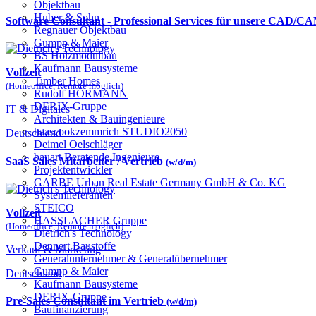
Objektbau
Huber & Sohn
Software Consultant - Professional Services für unsere CAD/
Regnauer Objektbau
Gumpp & Maier
BS Holzmodulbau
Kaufmann Bausysteme
Vollzeit
Timber Homes
(Homeoffice, Remote möglich)
Rudolf HÖRMANN
DERIX-Gruppe
IT & Digitales
Architekten & Bauingenieure
haascookzemmrich STUDIO2050
Deutschland
Deimel Oelschläger
bauart Beratende Ingenieure
SaaS Sales Mitarbeiter / Vertrieb
(w/d/m)
Projektentwickler
GARBE Urban Real Estate Germany GmbH & Co. KG
Systemlieferanten
STEICO
Vollzeit
HASSLACHER Gruppe
(Homeoffice, Remote möglich)
Dietrich's Technology
Dennert Baustoffe
Verkauf & Marketing
Generalunternehmer & Generalübernehmer
Gumpp & Maier
Deutschland
Kaufmann Bausysteme
DERIX-Gruppe
Pre-Sales Consultant im Vertrieb
(w/d/m)
Baufinanzierung