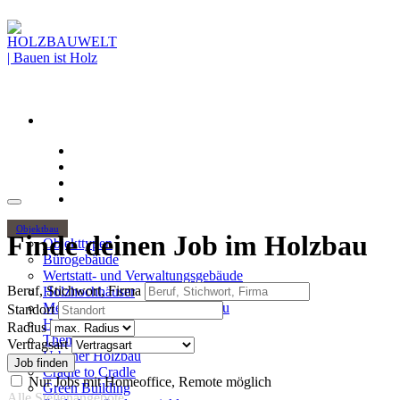
Objektbau
Finde deinen Job im Holzbau
Objekttypen
Bürogebäude
Wertstatt- und Verwaltungsgebäude
Beruf, Stichwort, Firma
Holzhochhäuser
Mehrgeschossiger Wohnungsbau
Standort
Hallenbau
Radius
Themen
Vertragsart
Urbaner Holzbau
Cradle to Cradle
Nur Jobs mit Homeoffice, Remote möglich
Green Building
Alle Stellenangebote