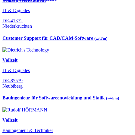
Teilzeit
,
Werkstudent
IT & Digitales
DE-41372
Niederkrüchten
Customer Support für CAD/CAM-Software
(w/d/m)
Vollzeit
IT & Digitales
DE-85579
Neubiberg
Bauingenieur für Softwareentwicklung und Statik
(w/d/m)
Vollzeit
Bauingenieur & Techniker