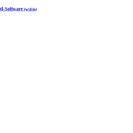
CAM-Software
(w/d/m)