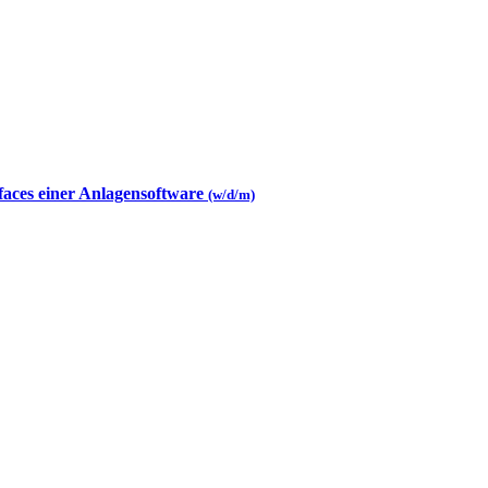
faces einer Anlagensoftware
(w/d/m)