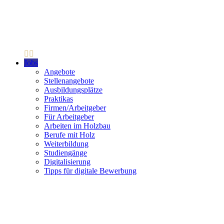
Jobs
Angebote
Stellenangebote
Ausbildungsplätze
Praktikas
Firmen/Arbeitgeber
Für Arbeitgeber
Arbeiten im Holzbau
Berufe mit Holz
Weiterbildung
Studiengänge
Digitalisierung
Tipps für digitale Bewerbung