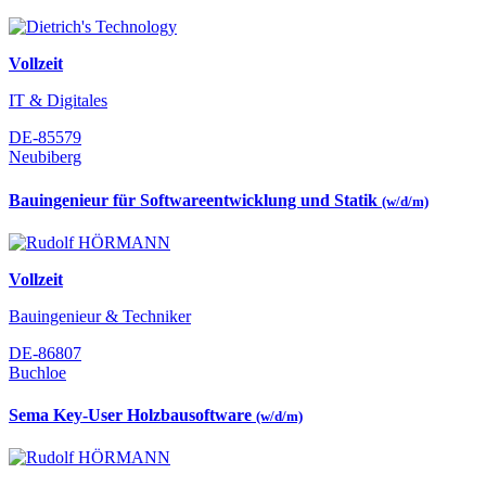
Vollzeit
IT & Digitales
DE-85579
Neubiberg
Bauingenieur für Softwareentwicklung und Statik
(w/d/m)
Vollzeit
Bauingenieur & Techniker
DE-86807
Buchloe
Sema Key-User Holzbausoftware
(w/d/m)