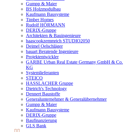
Gumpp & Maier
BS Holzmodulbau
Kaufmann Bausysteme
Timber Homes
Rudolf HÖRMANN
DERIX-Gruppe
Architekten & Bauingenieure
haascookzemmrich STUDIO2050
Deimel Oelschläger
bauart Beratende Ingenieure
Projektentwickler
GARBE Urban Real Estate Germany GmbH & Co.
KG
Systemlieferanten
STEICO
HASSLACHER Gruppe
Dietrich's Technology
Dennert Baustoffe
Generalunternehmer & Generalübernehmer
Gumpp & Maier
Kaufmann Bausysteme
DERIX-Gruppe
Baufinanzierung
GLS Bank