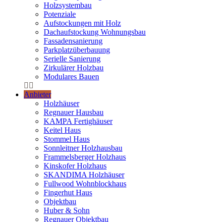
Holzsystembau
Potenziale
Aufstockungen mit Holz
Dachaufstockung Wohnungsbau
Fassadensanierung
Parkplatzüberbauung
Serielle Sanierung
Zirkulärer Holzbau
Modulares Bauen
Anbieter
Holzhäuser
Regnauer Hausbau
KAMPA Fertighäuser
Keitel Haus
Stommel Haus
Sonnleitner Holzhausbau
Frammelsberger Holzhaus
Kinskofer Holzhaus
SKANDIMA Holzhäuser
Fullwood Wohnblockhaus
Fingerhut Haus
Objektbau
Huber & Sohn
Regnauer Objektbau