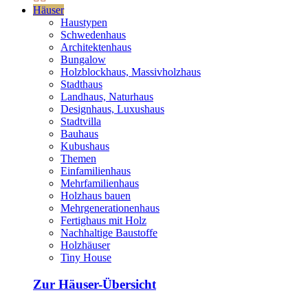
Häuser
Haustypen
Schwedenhaus
Architektenhaus
Bungalow
Holzblockhaus, Massivholzhaus
Stadthaus
Landhaus, Naturhaus
Designhaus, Luxushaus
Stadtvilla
Bauhaus
Kubushaus
Themen
Einfamilienhaus
Mehrfamilienhaus
Holzhaus bauen
Mehrgenerationenhaus
Fertighaus mit Holz
Nachhaltige Baustoffe
Holzhäuser
Tiny House
Zur Häuser-Übersicht