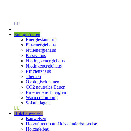
Energiesparen
Energiestandards
Plusenergiehaus
Nullenergiehaus
Passivhaus
Niedrigstenergiehaus
Niedrigenergiehaus
Effizienzhaus
Themen
Ökologisch bauen
CO2 neutrales Bauen
Erneuerbare Energien
Wärmedämmung
Solaranlagen
Holzbauweisen
Bauweisen
Holzrahmenbau, Holzständerbauweise
Holztafelbau