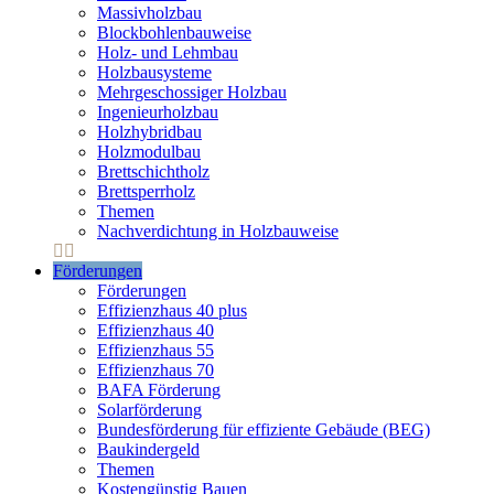
Massivholzbau
Blockbohlenbauweise
Holz- und Lehmbau
Holzbausysteme
Mehrgeschossiger Holzbau
Ingenieurholzbau
Holzhybridbau
Holzmodulbau
Brettschichtholz
Brettsperrholz
Themen
Nachverdichtung in Holzbauweise
Förderungen
Förderungen
Effizienzhaus 40 plus
Effizienzhaus 40
Effizienzhaus 55
Effizienzhaus 70
BAFA Förderung
Solarförderung
Bundesförderung für effiziente Gebäude (BEG)
Baukindergeld
Themen
Kostengünstig Bauen