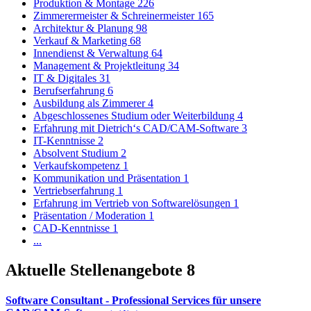
Produktion & Montage
226
Zimmerermeister & Schreinermeister
165
Architektur & Planung
98
Verkauf & Marketing
68
Innendienst & Verwaltung
64
Management & Projektleitung
34
IT & Digitales
31
Berufserfahrung
6
Ausbildung als Zimmerer
4
Abgeschlossenes Studium oder Weiterbildung
4
Erfahrung mit Dietrich‘s CAD/CAM-Software
3
IT-Kenntnisse
2
Absolvent Studium
2
Verkaufskompetenz
1
Kommunikation und Präsentation
1
Vertriebserfahrung
1
Erfahrung im Vertrieb von Softwarelösungen
1
Präsentation / Moderation
1
CAD-Kenntnisse
1
...
Aktuelle Stellenangebote
8
Software Consultant - Professional Services für unsere