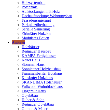
Holzsystembau
Potenziale
Aufstockungen mit Holz
Dachaufstockung Wohnungsbau
Fassadensanierung
Parkplatzüberbauung
Serielle Sanierung
Zirkulärer Holzbau
Modulares Bauen
Anbieter
Holzhäuser
Regnauer Hausbau
KAMPA Fertighäuser
Keitel Haus
Stommel Haus
Sonnleitner Holzhausbau
Frammelsberger Holzhaus
Kinskofer Holzhaus
SKANDIMA Holzhäuser
Fullwood Wohnblockhaus
Fingerhut Haus
Objektbau
Huber & Sohn
Regnauer Objektbau
Gumpp & Maier