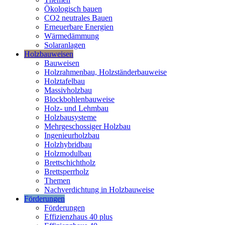
Ökologisch bauen
CO2 neutrales Bauen
Erneuerbare Energien
Wärmedämmung
Solaranlagen
Holzbauweisen
Bauweisen
Holzrahmenbau, Holzständerbauweise
Holztafelbau
Massivholzbau
Blockbohlenbauweise
Holz- und Lehmbau
Holzbausysteme
Mehrgeschossiger Holzbau
Ingenieurholzbau
Holzhybridbau
Holzmodulbau
Brettschichtholz
Brettsperrholz
Themen
Nachverdichtung in Holzbauweise
Förderungen
Förderungen
Effizienzhaus 40 plus