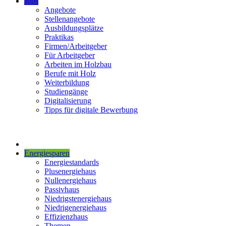
Jobs
Angebote
Stellenangebote
Ausbildungsplätze
Praktikas
Firmen/Arbeitgeber
Für Arbeitgeber
Arbeiten im Holzbau
Berufe mit Holz
Weiterbildung
Studiengänge
Digitalisierung
Tipps für digitale Bewerbung
Energiesparen
Energiestandards
Plusenergiehaus
Nullenergiehaus
Passivhaus
Niedrigstenergiehaus
Niedrigenergiehaus
Effizienzhaus
Themen