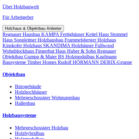
Über Holzbauwelt
Für Arbeitgeber
Holzhaus & Objektbau Anbieter
Regnauer Hausbau
KAMPA Fertighäuser
Keitel Haus
Stommel
Haus
Sonnleitner Holzhausbau
Frammelsberger Holzhaus
Kinskofer Holzhaus
SKANDIMA Holzhäuser
Fullwood
Wohnblockhaus
Fingerhut Haus
Huber & Sohn
Regnauer
Objektbau
Gumpp & Maier
BS Holzmodulbau
Kaufmann
Bausysteme
Timber Homes
Rudolf HÖRMANN
DERIX-Gruppe
Objektbau
Bürogebäude
Holzhochhäuser
Mehrgeschossiger Wohnungsbau
Hallenbau
Holzbausysteme
Mehrgeschossiger Holzbau
Holzhybridbau
Holzmodulbau