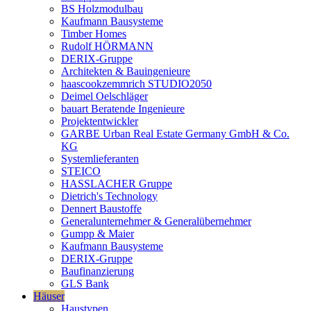
BS Holzmodulbau
Kaufmann Bausysteme
Timber Homes
Rudolf HÖRMANN
DERIX-Gruppe
Architekten & Bauingenieure
haascookzemmrich STUDIO2050
Deimel Oelschläger
bauart Beratende Ingenieure
Projektentwickler
GARBE Urban Real Estate Germany GmbH & Co.
KG
Systemlieferanten
STEICO
HASSLACHER Gruppe
Dietrich's Technology
Dennert Baustoffe
Generalunternehmer & Generalübernehmer
Gumpp & Maier
Kaufmann Bausysteme
DERIX-Gruppe
Baufinanzierung
GLS Bank
Häuser
Haustypen