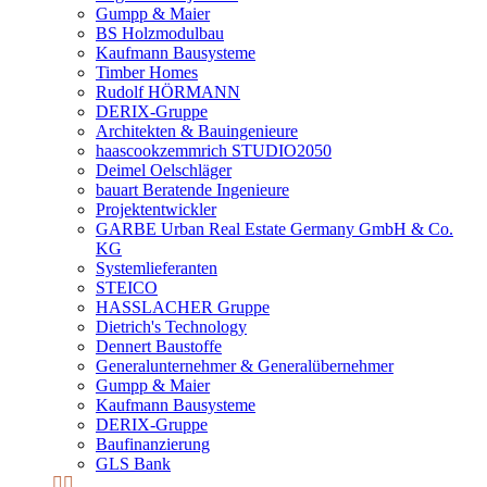
Gumpp & Maier
BS Holzmodulbau
Kaufmann Bausysteme
Timber Homes
Rudolf HÖRMANN
DERIX-Gruppe
Architekten & Bauingenieure
haascookzemmrich STUDIO2050
Deimel Oelschläger
bauart Beratende Ingenieure
Projektentwickler
GARBE Urban Real Estate Germany GmbH & Co.
KG
Systemlieferanten
STEICO
HASSLACHER Gruppe
Dietrich's Technology
Dennert Baustoffe
Generalunternehmer & Generalübernehmer
Gumpp & Maier
Kaufmann Bausysteme
DERIX-Gruppe
Baufinanzierung
GLS Bank