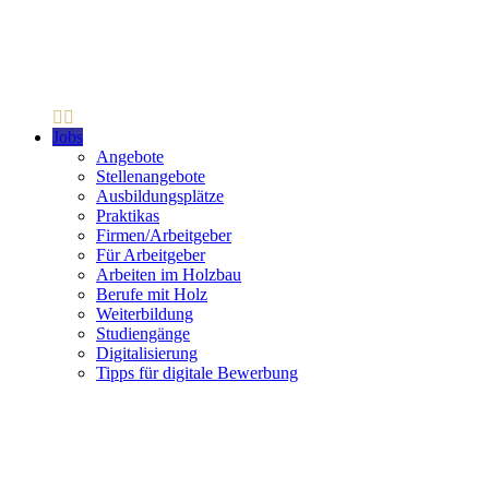
Jobs
Angebote
Stellenangebote
Ausbildungsplätze
Praktikas
Firmen/Arbeitgeber
Für Arbeitgeber
Arbeiten im Holzbau
Berufe mit Holz
Weiterbildung
Studiengänge
Digitalisierung
Tipps für digitale Bewerbung