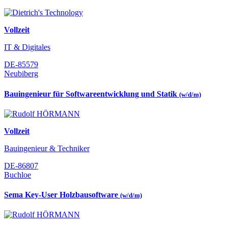
Vollzeit
IT & Digitales
DE-85579
Neubiberg
Bauingenieur für Softwareentwicklung und Statik
(w/d/m)
Vollzeit
Bauingenieur & Techniker
DE-86807
Buchloe
Sema Key-User Holzbausoftware
(w/d/m)