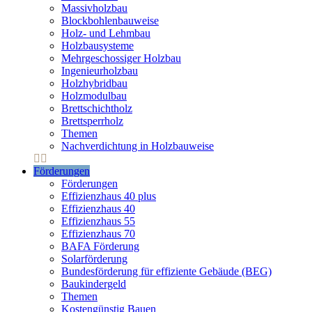
Massivholzbau
Blockbohlenbauweise
Holz- und Lehmbau
Holzbausysteme
Mehrgeschossiger Holzbau
Ingenieurholzbau
Holzhybridbau
Holzmodulbau
Brettschichtholz
Brettsperrholz
Themen
Nachverdichtung in Holzbauweise
Förderungen
Förderungen
Effizienzhaus 40 plus
Effizienzhaus 40
Effizienzhaus 55
Effizienzhaus 70
BAFA Förderung
Solarförderung
Bundesförderung für effiziente Gebäude (BEG)
Baukindergeld
Themen
Kostengünstig Bauen