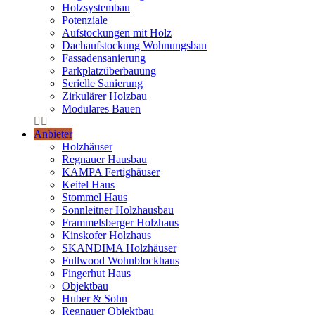
Holzsystembau
Potenziale
Aufstockungen mit Holz
Dachaufstockung Wohnungsbau
Fassadensanierung
Parkplatzüberbauung
Serielle Sanierung
Zirkulärer Holzbau
Modulares Bauen
Anbieter
Holzhäuser
Regnauer Hausbau
KAMPA Fertighäuser
Keitel Haus
Stommel Haus
Sonnleitner Holzhausbau
Frammelsberger Holzhaus
Kinskofer Holzhaus
SKANDIMA Holzhäuser
Fullwood Wohnblockhaus
Fingerhut Haus
Objektbau
Huber & Sohn
Regnauer Objektbau