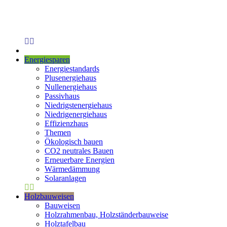
Energiesparen
Energiestandards
Plusenergiehaus
Nullenergiehaus
Passivhaus
Niedrigstenergiehaus
Niedrigenergiehaus
Effizienzhaus
Themen
Ökologisch bauen
CO2 neutrales Bauen
Erneuerbare Energien
Wärmedämmung
Solaranlagen
Holzbauweisen
Bauweisen
Holzrahmenbau, Holzständerbauweise
Holztafelbau