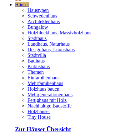
Häuser
Haustypen
Schwedenhaus
Architektenhaus
Bungalow
Holzblockhaus, Massivholzhaus
Stadthaus
Landhaus, Naturhaus
Designhaus, Luxushaus
Stadtvilla
Bauhaus
Kubushaus
Themen
Einfamilienhaus
Mehrfamilienhaus
Holzhaus bauen
Mehrgenerationenhaus
Fertighaus mit Holz
Nachhaltige Baustoffe
Holzhäuser
Tiny House
Zur Häuser-Übersicht