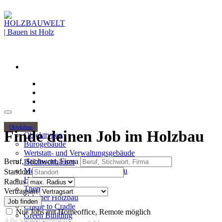
Objektbau
Finde deinen Job im Holzbau
Objekttypen
Bürogebäude
Wertstatt- und Verwaltungsgebäude
Beruf, Stichwort, Firma
Holzhochhäuser
Mehrgeschossiger Wohnungsbau
Standort
Hallenbau
Radius
Themen
Vertragsart
Urbaner Holzbau
Cradle to Cradle
Nur Jobs mit Homeoffice, Remote möglich
Green Building
Alle Stellenangebote