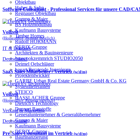
Objektbau
Huber & Sohn
Software Consultant - Professional Services für unsere CAD/
Regnauer Objektbau
Gumpp & Maier
BS Holzmodulbau
Kaufmann Bausysteme
Vollzeit
Timber Homes
(Homeoffice, Remote möglich)
Rudolf HÖRMANN
DERIX-Gruppe
IT & Digitales
Architekten & Bauingenieure
haascookzemmrich STUDIO2050
Deutschland
Deimel Oelschläger
bauart Beratende Ingenieure
SaaS Sales Mitarbeiter / Vertrieb
(w/d/m)
Projektentwickler
GARBE Urban Real Estate Germany GmbH & Co. KG
Systemlieferanten
STEICO
Vollzeit
HASSLACHER Gruppe
(Homeoffice, Remote möglich)
Dietrich's Technology
Dennert Baustoffe
Verkauf & Marketing
Generalunternehmer & Generalübernehmer
Gumpp & Maier
Deutschland
Kaufmann Bausysteme
DERIX-Gruppe
Pre-Sales Consultant im Vertrieb
(w/d/m)
Baufinanzierung