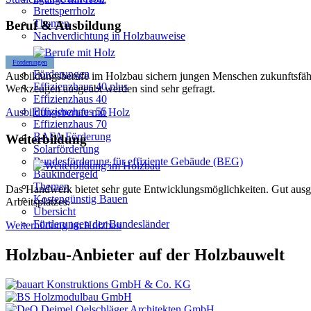
Brettsperrholz
Themen
Beruf & Ausbildung
Nachverdichtung in Holzbauweise
Förderungen
Förderungen
Ausbildungsberufe im Holzbau sichern jungen Menschen zukunftsfähi
Effizienzhaus 40 plus
Werkzeugen ausgeübt werden sind sehr gefragt.
Effizienzhaus 40
Effizienzhaus 55
Ausbildungsberufe mit Holz
Effizienzhaus 70
BAFA Förderung
Weiterbildung
Solarförderung
Bundesförderung für effiziente Gebäude (BEG)
Baukindergeld
Themen
Das Handwerk bietet sehr gute Entwicklungsmöglichkeiten. Gut ausgeb
Kostengünstig Bauen
Arbeitsplatzes.
Übersicht
Förderungen der Bundesländer
Weiterbildung im Holzbau
Holzbau-Anbieter auf der Holzbauwelt