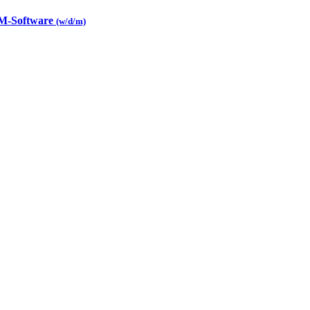
CAM-Software
(w/d/m)