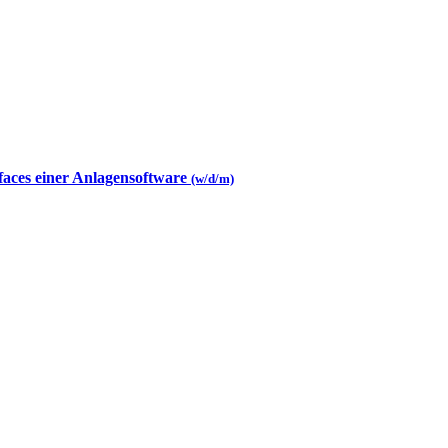
faces einer Anlagensoftware
(w/d/m)