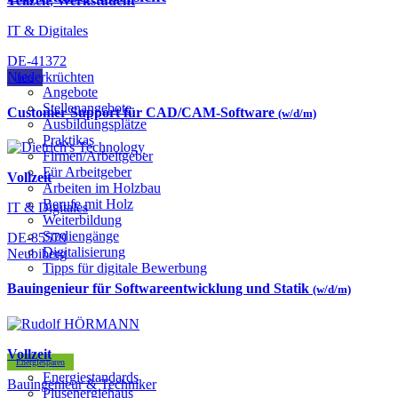
Teilzeit
,
Werkstudent
IT & Digitales
DE-41372
Niederkrüchten
Jobs
Angebote
Stellenangebote
Customer Support für CAD/CAM-Software
(w/d/m)
Ausbildungsplätze
Praktikas
Firmen/Arbeitgeber
Für Arbeitgeber
Vollzeit
Arbeiten im Holzbau
Berufe mit Holz
IT & Digitales
Weiterbildung
Studiengänge
DE-85579
Digitalisierung
Neubiberg
Tipps für digitale Bewerbung
Bauingenieur für Softwareentwicklung und Statik
(w/d/m)
Vollzeit
Energiesparen
Energiestandards
Bauingenieur & Techniker
Plusenergiehaus