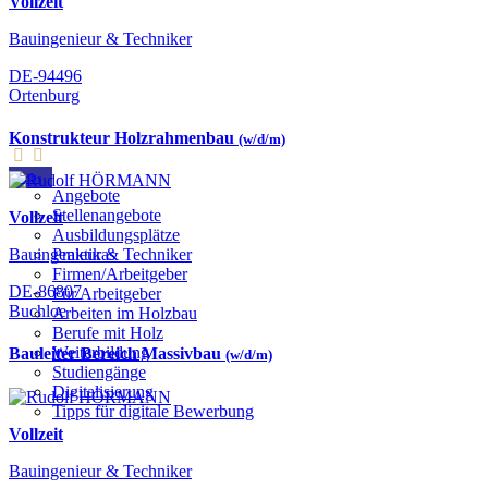
Vollzeit
Bauingenieur & Techniker
DE-94496
Ortenburg
Konstrukteur Holzrahmenbau
(w/d/m)
Jobs
Angebote
Stellenangebote
Vollzeit
Ausbildungsplätze
Bauingenieur & Techniker
Praktikas
Firmen/Arbeitgeber
DE-86807
Für Arbeitgeber
Buchloe
Arbeiten im Holzbau
Berufe mit Holz
Weiterbildung
Bauleiter Bereich Massivbau
(w/d/m)
Studiengänge
Digitalisierung
Tipps für digitale Bewerbung
Vollzeit
Bauingenieur & Techniker