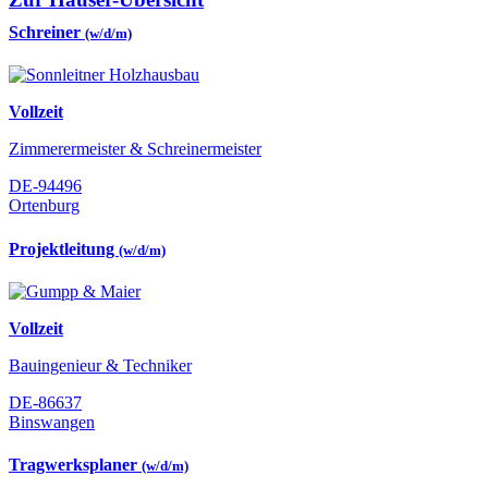
Schreiner
(w/d/m)
Vollzeit
Zimmerermeister & Schreinermeister
DE-94496
Ortenburg
Projektleitung
(w/d/m)
Vollzeit
Bauingenieur & Techniker
DE-86637
Binswangen
Tragwerksplaner
(w/d/m)