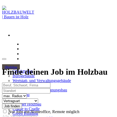
Objektbau
Finde deinen Job im Holzbau
Objekttypen
Bürogebäude
Wertstatt- und Verwaltungsgebäude
Beruf, Stichwort, Firma
Holzhochhäuser
Standort
Mehrgeschossiger Wohnungsbau
Hallenbau
Radius
Themen
Vertragsart
Urbaner Holzbau
Cradle to Cradle
Nur Jobs mit Homeoffice, Remote möglich
Green Building
Alle Stellenangebote