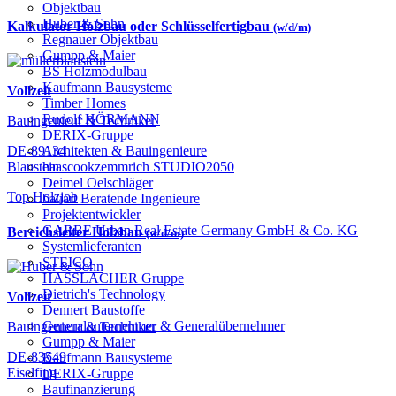
Objektbau
Huber & Sohn
Kalkulator Holzbau oder Schlüsselfertigbau
(w/d/m)
Regnauer Objektbau
Gumpp & Maier
BS Holzmodulbau
Kaufmann Bausysteme
Vollzeit
Timber Homes
Rudolf HÖRMANN
Bauingenieur & Techniker
DERIX-Gruppe
Architekten & Bauingenieure
DE-89134
haascookzemmrich STUDIO2050
Blaustein
Deimel Oelschläger
Top Holzjob
bauart Beratende Ingenieure
Projektentwickler
GARBE Urban Real Estate Germany GmbH & Co. KG
Bereichsleiter Holzbau
(w/d/m)
Systemlieferanten
STEICO
HASSLACHER Gruppe
Dietrich's Technology
Vollzeit
Dennert Baustoffe
Generalunternehmer & Generalübernehmer
Bauingenieur & Techniker
Gumpp & Maier
DE-83549
Kaufmann Bausysteme
Eiselfing
DERIX-Gruppe
Baufinanzierung