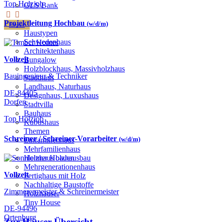
Top Holzjob
GLS Bank
Projektleitung Hochbau
(w/d/m)
Häuser
Haustypen
Schwedenhaus
Architektenhaus
Vollzeit
Bungalow
Holzblockhaus, Massivholzhaus
Bauingenieur & Techniker
Stadthaus
Landhaus, Naturhaus
DE-84405
Designhaus, Luxushaus
Dorfen
Stadtvilla
Bauhaus
Top Holzjob
Kubushaus
Themen
Schreiner / Schreiner-Vorarbeiter
(w/d/m)
Einfamilienhaus
Mehrfamilienhaus
Holzhaus bauen
Mehrgenerationenhaus
Vollzeit
Fertighaus mit Holz
Nachhaltige Baustoffe
Zimmerermeister & Schreinermeister
Holzhäuser
Tiny House
DE-94496
Ortenburg
Zur Häuser-Übersicht